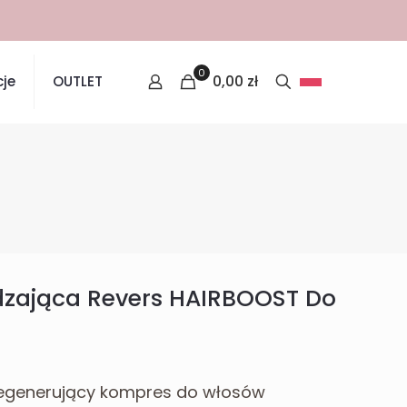
0
0,00
zł
je
OUTLET
zająca Revers HAIRBOOST Do
egenerujący kompres do włosów