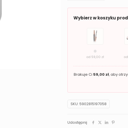
wygładzająca
Revers
Wybierz w koszyku pro
HAIRBOOST
Do
Włosów
od
59,00
zł
o
Brakuje Ci
59,00
zł
, aby otr
SKU:
5902815197058
Udostępnij