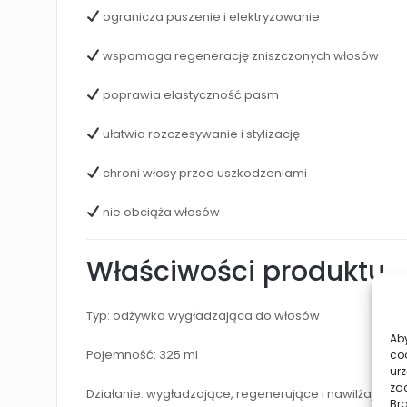
ogranicza puszenie i elektryzowanie
wspomaga regenerację zniszczonych włosów
poprawia elastyczność pasm
ułatwia rozczesywanie i stylizację
chroni włosy przed uszkodzeniami
nie obciąża włosów
Właściwości produktu
Typ: odżywka wygładzająca do włosów
Aby
Pojemność: 325 ml
co
urz
zac
Działanie: wygładzające, regenerujące i nawilżające
Br