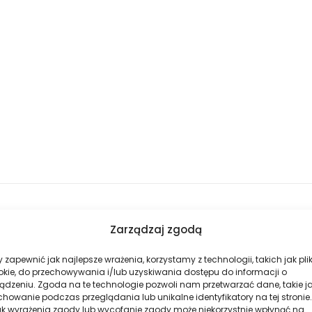
Zarządzaj zgodą
 zapewnić jak najlepsze wrażenia, korzystamy z technologii, takich jak plik
okie, do przechowywania i/lub uzyskiwania dostępu do informacji o
ądzeniu. Zgoda na te technologie pozwoli nam przetwarzać dane, takie j
howanie podczas przeglądania lub unikalne identyfikatory na tej stronie.
ak wyrażenia zgody lub wycofanie zgody może niekorzystnie wpłynąć na