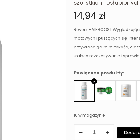
szorstkich i osłabionyc
14,94
zł
Revers HAIRBOOST Wygładzająca
matowych i puszących się. Inten
przywracając im miękkość, elas
ułatwia rozczesywanie i sprawia, 
Powiązane produkty:
10 w magazynie
ilość
Dodaj 
Odżywka