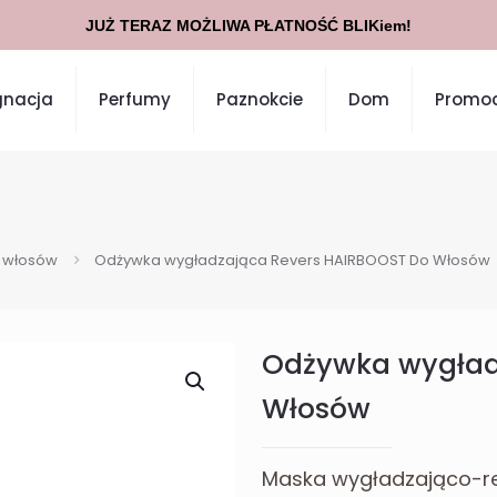
JUŻ TERAZ MOŻLIWA PŁATNOŚĆ BLIKiem!
gnacja
Perfumy
Paznokcie
Dom
Promoc
 włosów
Odżywka wygładzająca Revers HAIRBOOST Do Włosów
Odżywka wygład
Włosów
Maska wygładzająco-r