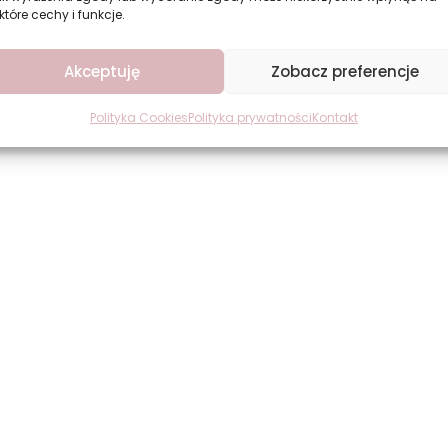
które cechy i funkcje.
i zniszczone
Akceptuję
Zobacz preferencje
Polityka Cookies
Polityka prywatności
Kontakt