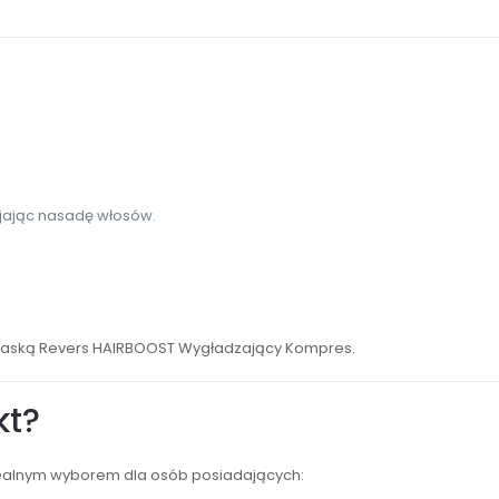
jając nasadę włosów.
 maską Revers HAIRBOOST Wygładzający Kompres.
kt?
ealnym wyborem dla osób posiadających: