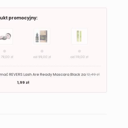
dukt promocyjny:
d
79,00
zł
od
99,00
zł
od
119,00
zł
zymać REVERS Lash Are Ready Mascara Black za
12,49
zł
1,99
zł