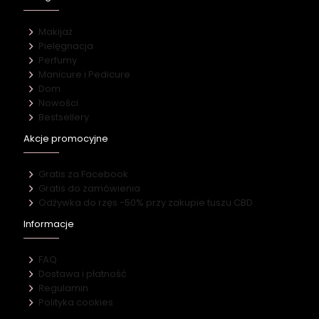
Makijaż
Pielęgnacja
Perfumy
Manicure i Pedicure
Dom
Nowości
Bestsellery
Akcje promocyjne
Gratis za Facebook
Gratis do zamówienia
Odżywka do rzęs -50% przy zakupie tuszu CBD
Informacje
FAQ
Dostawa i płatność
Regulamin
Polityka cookies