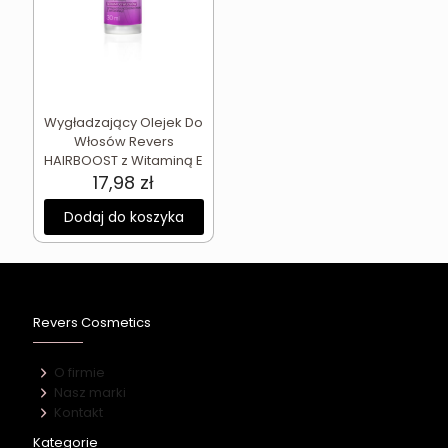
Wygładzający Olejek Do
Włosów Revers
HAIRBOOST z Witaminą E
17,98
zł
Dodaj do koszyka
Revers Cosmetics
O firmie
Nasz marki
Kontakt
Kategorie