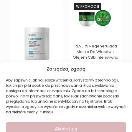
W PROMOCJI
REVERS Regenerująca
Maska Do Włosów z
Olejem CBD Intensywna
Odbudowa
Pierwotna
Aktual
12,74
zł
Zarządzaj zgodą
15,93
zł
cena
cena
wynosiła:
wynosi
Najniższa cena w ciągu
Aby zapewnić jak najlepsze wrażenia, korzystamy z technologii,
Revers HAIRBOOST
ostatnich 30 dni:
12,74
zł
15,93 zł.
12,74 zł
takich jak pliki cookie, do przechowywania i/lub uzyskiwania
Wygładzająca Maska
dostępu do informacji o urządzeniu. Zgoda na te technologie
Do Włosów Szorstkich i
pozwoli nam przetwarzać dane, takie jak zachowanie podczas
Matowych
przeglądania lub unikalne identyfikatory na tej stronie. Brak
29,49
zł
wyrażenia zgody lub wycofanie zgody może niekorzystnie wpłynąć
na niektóre cechy i funkcje.
Dodaj do koszyka
Dodaj do koszyka
Akceptuję