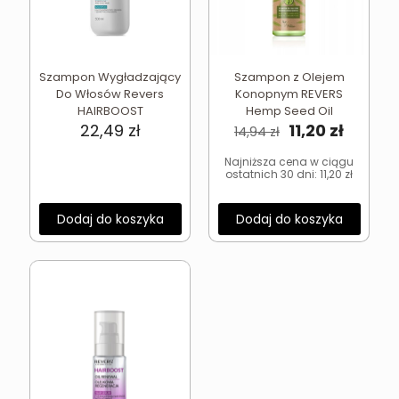
Szampon Wygładzający
Szampon z Olejem
Do Włosów Revers
Konopnym REVERS
HAIRBOOST
Hemp Seed Oil
Pierwotna
Aktual
22,49
zł
11,20
zł
14,94
zł
cena
cena
wynosiła:
wynosi
Najniższa cena w ciągu
ostatnich 30 dni:
11,20
zł
14,94 zł.
11,20 zł.
Dodaj do koszyka
Dodaj do koszyka