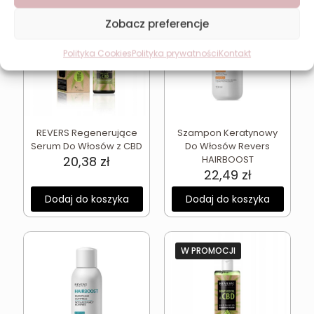
Zobacz preferencje
Polityka Cookies
Polityka prywatności
Kontakt
REVERS Regenerujące
Szampon Keratynowy
Serum Do Włosów z CBD
Do Włosów Revers
20,38
zł
HAIRBOOST
22,49
zł
Dodaj do koszyka
Dodaj do koszyka
W PROMOCJI