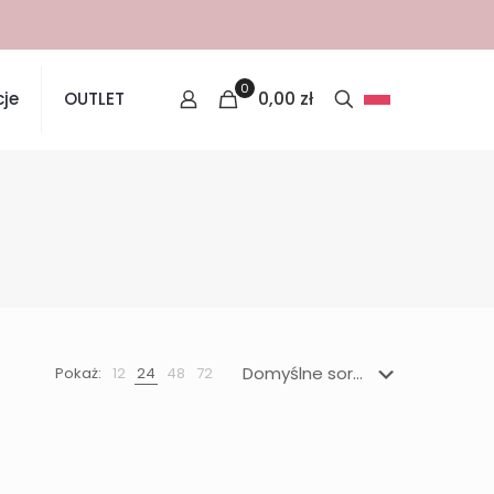
0
0,00
zł
je
OUTLET
Pokaż:
12
24
48
72