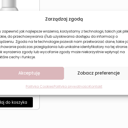
Zarządzaj zgodą
 zapewnić jak najlepsze wrażenia, korzystamy z technologii, takich jak plik
okie, do przechowywania i/lub uzyskiwania dostępu do informacji o
ądzeniu. Zgoda na te technologie pozwoli nam przetwarzać dane, takie j
howanie podczas przeglądania lub unikalne identyfikatory na tej stronie.
ak wyrażenia zgody lub wycofanie zgody może niekorzystnie wpłynąć na
które cechy i funkcje.
Akceptuję
Zobacz preferencje
ka wygładzająca
s HAIRBOOST Do
Włosów
Polityka Cookies
Polityka prywatności
Kontakt
14,94
zł
aj do koszyka