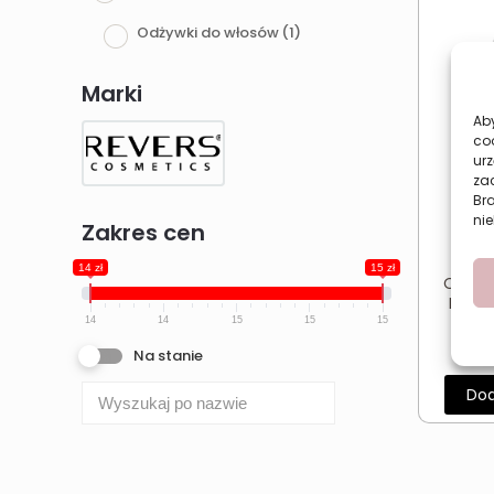
Odżywki do włosów
(1)
Marki
Aby
co
urz
zac
Br
nie
Zakres cen
14 zł
15 zł
Odżyw
Rever
14
14
15
15
15
Na stanie
Dod