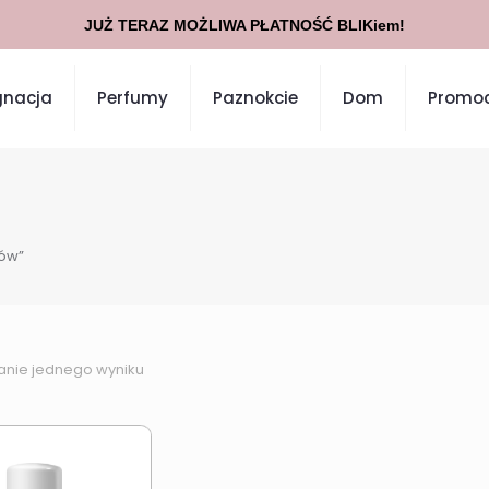
JUŻ TERAZ MOŻLIWA PŁATNOŚĆ BLIKiem!
gnacja
Perfumy
Paznokcie
Dom
Promoc
ów”
anie jednego wyniku