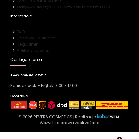
Gratis do zamówienia
Odżywka do rzęs -50% przy zakupie tuszu CBD
Informacje
FAQ
Dostawa i płatność
Regulamin
Polityka cookies
Obsługa klienta
+48 734 492 557
Poniedziałek – Piątek: 8:00 - 17:00
Dostawa
© 2026 REVERS COSMETICS | Realizacja
|
Wszystkie prawa zastrzeżone