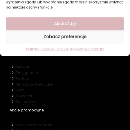
wyrażenia zgody lub wycofanie zgody może niekorzystnie wpłynąć
na niektóre cechy i funkcje.
Revers Cosmetics
Akceptuję
O firmie
Zobacz preferencje
Nasz marki
Kontakt
Polityka Cookies
Polityka prywatności
Kontakt
Kategorie
Makijaż
Pielęgnacja
Perfumy
Manicure i Pedicure
Dom
Nowości
Bestsellery
Akcje promocyjne
Gratis za Facebook