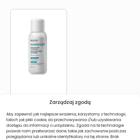
Odżywka wygładzająca
Zarządzaj zgodą
Revers HAIRBOOST Do
Włosów
14,94
zł
Aby zapewnić jak najlepsze wrażenia, korzystamy z technologii,
takich jak pliki cookie, do przechowywania i/lub uzyskiwania
dostępu do informacji o urządzeniu. Zgoda na te technologie
Dodaj do koszyka
pozwoli nam przetwarzać dane, takie jak zachowanie podczas
przeglądania lub unikalne identyfikatory na tej stronie. Brak