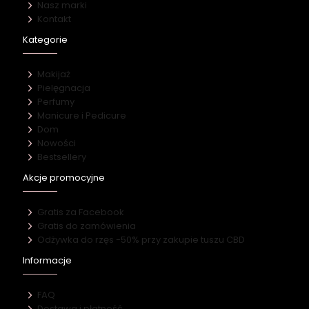
Nasz marki
Kontakt
Kategorie
Makijaż
Pielęgnacja
Perfumy
Manicure i Pedicure
Dom
Nowości
Bestsellery
Akcje promocyjne
Gratis za Facebook
Gratis do zamówienia
Odżywka do rzęs -50% przy zakupie tuszu CBD
Informacje
FAQ
Dostawa i płatność