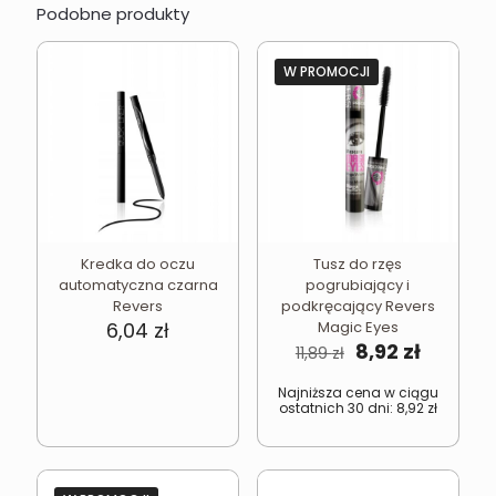
Podobne produkty
W PROMOCJI
Kredka do oczu
Tusz do rzęs
automatyczna czarna
pogrubiający i
Revers
podkręcający Revers
6,04
zł
Magic Eyes
Pierwotna
Aktualn
8,92
zł
11,89
zł
cena
cena
wynosiła:
wynosi:
Najniższa cena w ciągu
ostatnich 30 dni:
8,92
zł
11,89 zł.
8,92 zł.