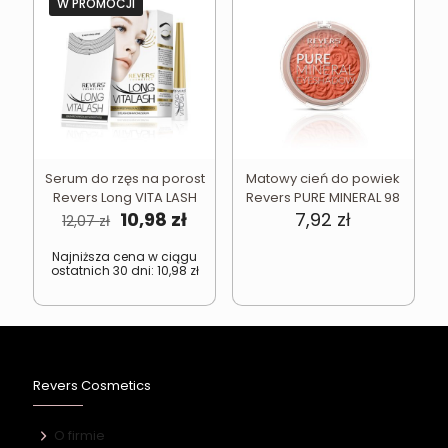
W PROMOCJI
Serum do rzęs na porost
Matowy cień do powiek
Revers Long VITA LASH
Revers PURE MINERAL 98
Pierwotna
Aktualna
10,98
zł
7,92
zł
12,07
zł
cena
cena
wynosiła:
wynosi:
Najniższa cena w ciągu
ostatnich 30 dni:
10,98
zł
12,07 zł.
10,98 zł.
Revers Cosmetics
O firmie