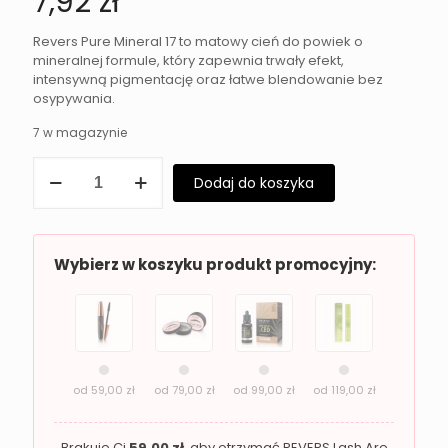
7,92
zł
Revers Pure Mineral 17 to matowy cień do powiek o
mineralnej formule, który zapewnia trwały efekt,
intensywną pigmentację oraz łatwe blendowanie bez
osypywania.
7 w magazynie
ilość
Dodaj do koszyka
Matowy
cień
do
powiek
Revers
Wybierz w koszyku produkt promocyjny:
Pure
Mineral
17
od
59,00
zł
od
79,00
zł
od
99,00
zł
od
119,00
zł
Brakuje Ci
59,00
zł
, aby otrzymać REVERS Lash Are