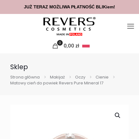
JUŻ TERAZ MOŻLIWA PŁATNOŚĆ BLIKiem!
0
0,00
zł
Sklep
Strona główna
Makijaż
Oczy
Cienie
Matowy cień do powiek Revers Pure Mineral 17