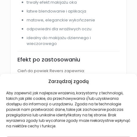
trwały efekt makijażu oka
łatwe blendowanie i aplikacja
matowe, eleganckie wykończenie
odpowiedni dla wrażliwych oczu
idealny do makijażu dziennego i
wieczorowego
Efekt po zastosowaniu
Cień do powiek Revers zapewnia:
Zarządzaj zgodą
intensywny kolor na powiekach
trwały makijaż oka
Aby zapewnić jak najlepsze wrażenia, korzystamy z technologii,
takich jak pliki cookie, do przechowywania i/lub uzyskiwania
eleganckie matowe wykończenie
dostępu do informacji o urządzeniu. Zgoda na te technologie
płynne przejścia między kolorami
pozwoli nam przetwarzać dane, takie jak zachowanie podczas
przeglądania lub unikalne identyfikatory na tej stronie. Brak
podkreślone i wyraziste spojrzenie
wyrażenia zgody lub wycofanie zgody może niekorzystnie wpłynąć
na niektóre cechy i funkcje.
Jak używać cienia do powiek?