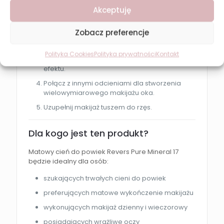
Akceptuję
Nałóż bazę pod cienie, aby zwiększyć trwałość
makijażu.
Zobacz preferencje
Aplikuj cień na powiekę za pomocą pędzla lub
aplikatora.
Polityka Cookies
Polityka prywatności
Kontakt
Blenduj produkt dla uzyskania naturalnego
efektu.
Połącz z innymi odcieniami dla stworzenia
wielowymiarowego makijażu oka.
Uzupełnij makijaż tuszem do rzęs.
Dla kogo jest ten produkt?
Matowy cień do powiek Revers Pure Mineral 17
będzie idealny dla osób:
szukających trwałych cieni do powiek
preferujących matowe wykończenie makijażu
wykonujących makijaż dzienny i wieczorowy
posiadających wrażliwe oczy