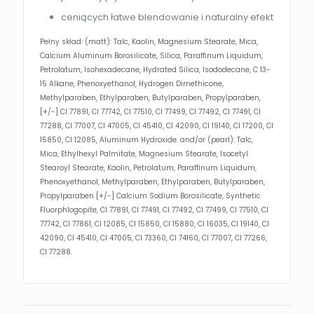
ceniących łatwe blendowanie i naturalny efekt
Pełny skład: (matt): Talc, Kaolin, Magnesium Stearate, Mica,
Calcium Aluminum Borosilicate, Silica, Paraffinum Liquidum,
Petrolatum, Isohexadecane, Hydrated Silica, Isododecane, C 13-
15 Alkane, Phenoxyethanol, Hydrogen Dimethicone,
Methylparaben, Ethylparaben, Butylparaben, Propylparaben,
[+/-] CI 77891, CI 77742, CI 77510, CI 77499, CI 77492, CI 77491, CI
77288, CI 77007, CI 47005, CI 45410, CI 42090, CI 19140, CI 17200, CI
15850, CI 12085, Aluminum Hydroxide. and/or (pearl): Talc,
Mica, Ethylhexyl Palmitate, Magnesium Stearate, Isocetyl
Stearoyl Stearate, Kaolin, Petrolatum, Paraffinum Liquidum,
Phenoxyethanol, Methylparaben, Ethylparaben, Butylparaben,
Propylparaben [+/-] Calcium Sodium Borosilicate, Synthetic
Fluorphlogopite, CI 77891, CI 77491, CI 77492, CI 77499, CI 77510, CI
77742, CI 77861, CI 12085, CI 15850, CI 15880, CI 16035, CI 19140, CI
42090, CI 45410, CI 47005, CI 73360, CI 74160, CI 77007, CI 77266,
CI 77288.