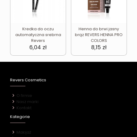
Kredka do oczu
Henna do brwi jasny
automatyczna srebrna
brąz REVERS HENNA PRO
Revers
COLORS
6,04
zł
8,15
zł
Revers Cosmetics
O firmie
Nasz marki
Kontakt
Kategorie
Makijaż