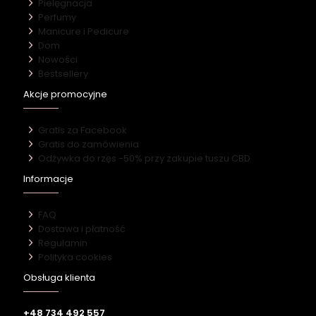
Pielęgnacja
Perfumy
Manicure i Pedicure
Dom
Nowości
Bestsellery
Akcje promocyjne
Gratis za Facebook
Gratis do zamówienia
Odżywka do rzęs -50% przy zakupie tuszu CBD
Informacje
FAQ
Dostawa i płatność
Regulamin
Polityka cookies
Obsługa klienta
+48 734 492 557