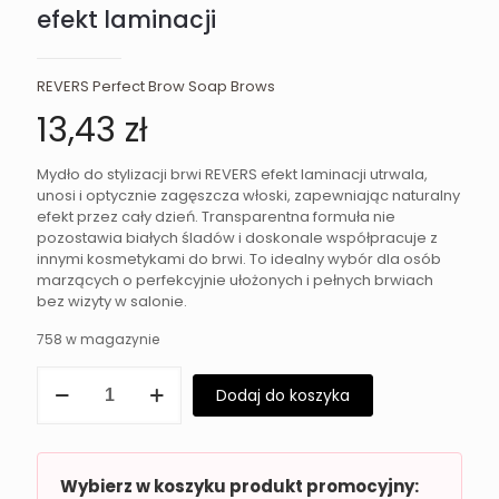
efekt laminacji
REVERS Perfect Brow Soap Brows
13,43
zł
Mydło do stylizacji brwi REVERS efekt laminacji utrwala,
unosi i optycznie zagęszcza włoski, zapewniając naturalny
efekt przez cały dzień. Transparentna formuła nie
pozostawia białych śladów i doskonale współpracuje z
innymi kosmetykami do brwi. To idealny wybór dla osób
marzących o perfekcyjnie ułożonych i pełnych brwiach
bez wizyty w salonie.
758 w magazynie
ilość
Dodaj do koszyka
Mydło
do
stylizacji
brwi
REVERS
Wybierz w koszyku produkt promocyjny: