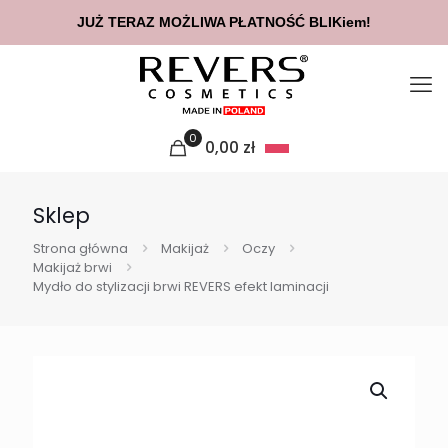
JUŻ TERAZ MOŻLIWA PŁATNOŚĆ BLIKiem!
0
0,00
zł
Sklep
Strona główna
Makijaż
Oczy
Makijaż brwi
Mydło do stylizacji brwi REVERS efekt laminacji