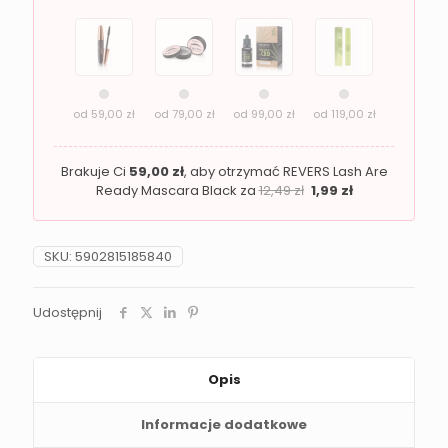
efekt
laminacji
od
59,00
zł
od
79,00
zł
od
99,00
zł
od
119,00
zł
Brakuje Ci
59,00
zł
, aby otrzymać REVERS Lash Are
Ready Mascara Black za
12,49
zł
1,99
zł
SKU:
5902815185840
Udostępnij
Opis
Informacje dodatkowe