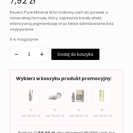
7,92
zł
Revers Pure Mineral 19 to matowy cień do powiek o
mineralnej formule, który zapewnia trwały efekt,
intensywną pigmentację oraz łatwe blendowanie bez
osypywania.
6 w magazynie
ilość
Dodaj do koszyka
Matowy
cień
do
powiek
Revers
Wybierz w koszyku produkt promocyjny:
Pure
Mineral
19
od
59,00
zł
od
79,00
zł
od
99,00
zł
od
119,00
zł
Brakuje Ci
59,00
zł
, aby otrzymać REVERS Lash Are