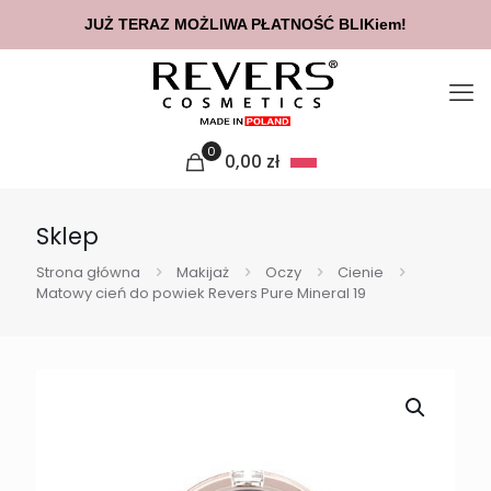
JUŻ TERAZ MOŻLIWA PŁATNOŚĆ BLIKiem!
0
0,00
zł
Sklep
Strona główna
Makijaż
Oczy
Cienie
Matowy cień do powiek Revers Pure Mineral 19