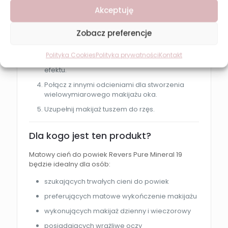
Akceptuję
Nałóż bazę pod cienie, aby zwiększyć trwałość
makijażu.
Zobacz preferencje
Aplikuj cień na powiekę za pomocą pędzla lub
aplikatora.
Polityka Cookies
Polityka prywatności
Kontakt
Blenduj produkt dla uzyskania naturalnego
efektu.
Połącz z innymi odcieniami dla stworzenia
wielowymiarowego makijażu oka.
Uzupełnij makijaż tuszem do rzęs.
Dla kogo jest ten produkt?
Matowy cień do powiek Revers Pure Mineral 19
będzie idealny dla osób:
szukających trwałych cieni do powiek
preferujących matowe wykończenie makijażu
wykonujących makijaż dzienny i wieczorowy
posiadających wrażliwe oczy