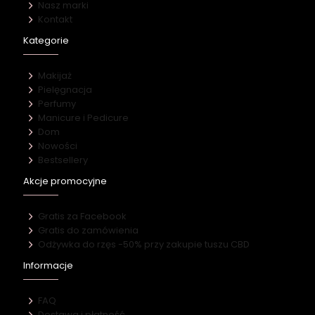
Nasz marki
Kontakt
Kategorie
Makijaż
Pielęgnacja
Perfumy
Manicure i Pedicure
Dom
Nowości
Bestsellery
Akcje promocyjne
Gratis za Facebook
Gratis do zamówienia
Odżywka do rzęs -50% przy zakupie tuszu CBD
Informacje
FAQ
Dostawa i płatność