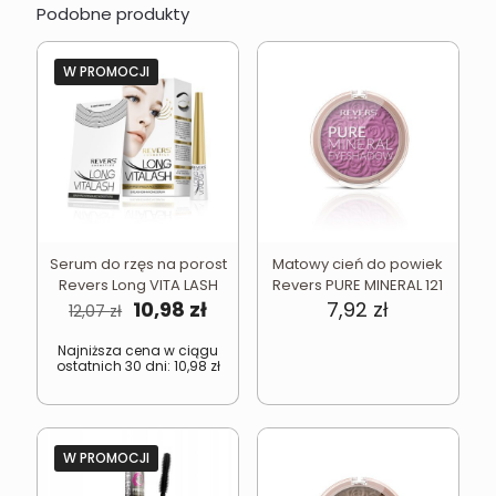
Podobne produkty
W PROMOCJI
Serum do rzęs na porost
Matowy cień do powiek
Revers Long VITA LASH
Revers PURE MINERAL 121
Pierwotna
Aktualna
10,98
zł
7,92
zł
12,07
zł
cena
cena
wynosiła:
wynosi:
Najniższa cena w ciągu
ostatnich 30 dni:
10,98
zł
12,07 zł.
10,98 zł.
W PROMOCJI