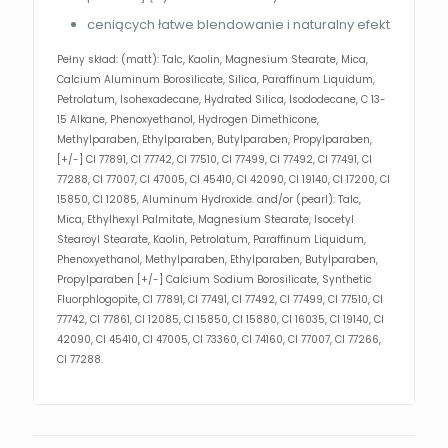
ceniących łatwe blendowanie i naturalny efekt
Pełny skład: (matt): Talc, Kaolin, Magnesium Stearate, Mica,
Calcium Aluminum Borosilicate, Silica, Paraffinum Liquidum,
Petrolatum, Isohexadecane, Hydrated Silica, Isododecane, C 13-
15 Alkane, Phenoxyethanol, Hydrogen Dimethicone,
Methylparaben, Ethylparaben, Butylparaben, Propylparaben,
[+/-] CI 77891, CI 77742, CI 77510, CI 77499, CI 77492, CI 77491, CI
77288, CI 77007, CI 47005, CI 45410, CI 42090, CI 19140, CI 17200, CI
15850, CI 12085, Aluminum Hydroxide. and/or (pearl): Talc,
Mica, Ethylhexyl Palmitate, Magnesium Stearate, Isocetyl
Stearoyl Stearate, Kaolin, Petrolatum, Paraffinum Liquidum,
Phenoxyethanol, Methylparaben, Ethylparaben, Butylparaben,
Propylparaben [+/-] Calcium Sodium Borosilicate, Synthetic
Fluorphlogopite, CI 77891, CI 77491, CI 77492, CI 77499, CI 77510, CI
77742, CI 77861, CI 12085, CI 15850, CI 15880, CI 16035, CI 19140, CI
42090, CI 45410, CI 47005, CI 73360, CI 74160, CI 77007, CI 77266,
CI 77288.