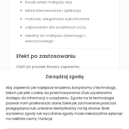
trwały efekt makijażu oka
łatwe blendowanie i aplikacja
matowe, eleganckie wykończenie
odpowiedni dla wrażliwych oczu
idealny do makijażu dziennego i
wieczorowego
Efekt po zastosowaniu
Cień do powiek Revers zapewnia:
Zarządzaj zgodą
intensywny kolor na powiekach
trwały makijaż oka
Aby zapewnić jak najlepsze wrażenia, korzystamy z technologii,
takich jak pliki cookie, do przechowywania i/lub uzyskiwania
eleganckie matowe wykończenie
dostępu do informacji o urządzeniu. Zgoda na te technologie
płynne przejścia między kolorami
pozwoli nam przetwarzać dane, takie jak zachowanie podczas
przeglądania lub unikalne identyfikatory na tej stronie. Brak
podkreślone i wyraziste spojrzenie
wyrażenia zgody lub wycofanie zgody może niekorzystnie wpłynąć
na niektóre cechy i funkcje.
Jak używać cienia do powiek?