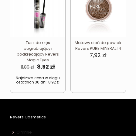
Tusz do rzęs
Matowy cień do powiek
pogrubiający i
Revers PURE MINERAL 14
podkręcający Revers
7,92
zł
Magic Eyes
Pierwotna
Aktualna
8,92
zł
11,89
zł
cena
cena
wynosiła:
wynosi:
Najniższa cena w ciągu
ostatnich 30 dni:
8,92
zł
11,89 zł.
8,92 zł.
Revers Cosmetics
O firmie