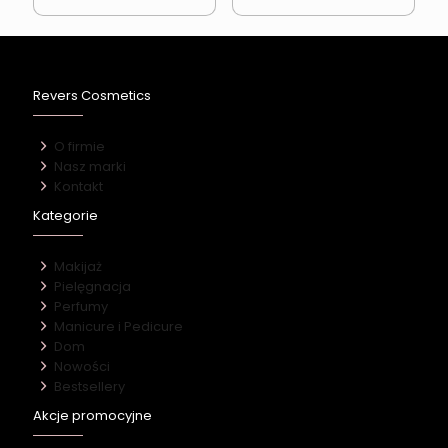
Revers Cosmetics
O firmie
Nasz marki
Kontakt
Kategorie
Makijaż
Pielęgnacja
Perfumy
Manicure i Pedicure
Dom
Nowości
Bestsellery
Akcje promocyjne