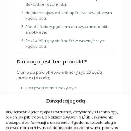
dokładnie rozblenduj.
Najciemniejszy odcień aplikuj w zewnętrznym
kąciku oka.
Blenduj kolory pędzlem dla uzyskania efektu
smoky eye.
Rozświetlający cień nałóż w wewnętrznym
kąciku oka.
Dla kogo jest ten produkt?
Cienie do powiek Revers Smoky Eye 26 będą
idealne dla osób:
lubiących efekt smoky eye
wykonujących makijaż wieczorowy
Zarządzaj zgodą
szukających trwałych cieni do powiek
Aby zapewnić jak najlepsze wrażenia, korzystamy z technologii,
ceniących łatwe blendowanie kolorów
takich jak pliki cookie, do przechowywania i/lub uzyskiwania
chcących podkreślić i optycznie powiększyć
dostępu do informacji o urządzeniu. Zgoda na te technologie
oczy
pozwoli nam przetwarzać dane, takie jak zachowanie podczas