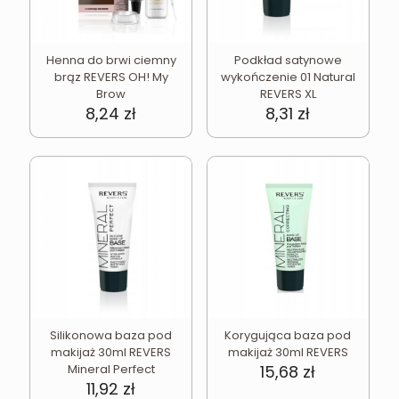
Henna do brwi ciemny
Podkład satynowe
brąz REVERS OH! My
wykończenie 01 Natural
Brow
REVERS XL
8,24
zł
8,31
zł
Silikonowa baza pod
Korygująca baza pod
makijaż 30ml REVERS
makijaż 30ml REVERS
Mineral Perfect
15,68
zł
11,92
zł