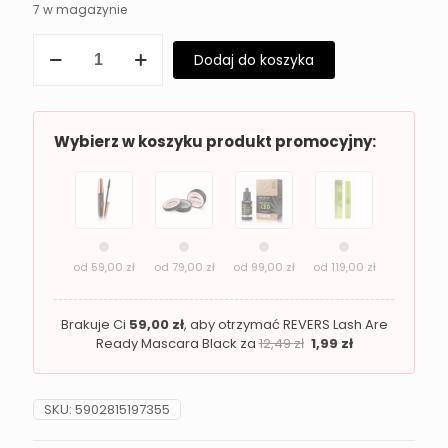
7 w magazynie
ilość
Dodaj do koszyka
Cienie
do
powiek
Revers
Smoky
Wybierz w koszyku produkt promocyjny:
Eye
26
od
59,00
zł
od
79,00
zł
od
99,00
zł
od
119,00
zł
Brakuje Ci
59,00
zł
, aby otrzymać REVERS Lash Are
Ready Mascara Black za
12,49
zł
1,99
zł
SKU:
5902815197355