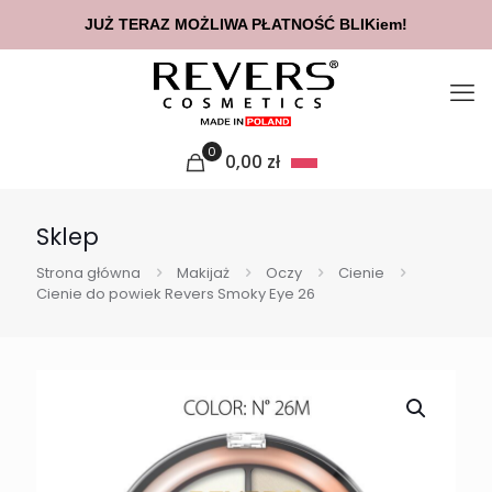
JUŻ TERAZ MOŻLIWA PŁATNOŚĆ BLIKiem!
0
0,00
zł
Sklep
Strona główna
Makijaż
Oczy
Cienie
Cienie do powiek Revers Smoky Eye 26