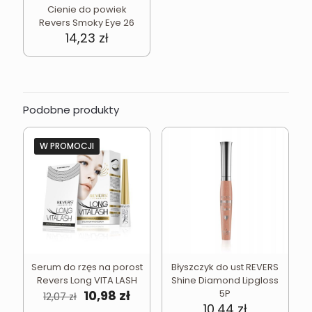
Cienie do powiek
Revers Smoky Eye 26
14,23
zł
Podobne produkty
W PROMOCJI
Serum do rzęs na porost
Błyszczyk do ust REVERS
Revers Long VITA LASH
Shine Diamond Lipgloss
Pierwotna
Aktualna
10,98
zł
5P
12,07
zł
cena
cena
10,44
zł