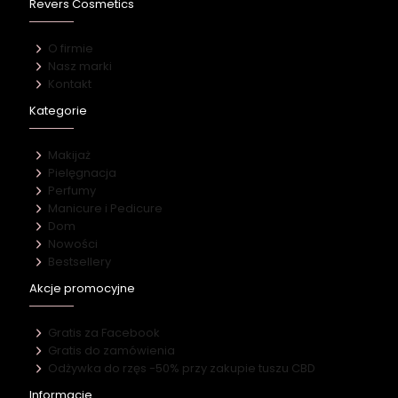
Revers Cosmetics
O firmie
Nasz marki
Kontakt
Kategorie
Makijaż
Pielęgnacja
Perfumy
Manicure i Pedicure
Dom
Nowości
Bestsellery
Akcje promocyjne
Gratis za Facebook
Gratis do zamówienia
Odżywka do rzęs -50% przy zakupie tuszu CBD
Informacje