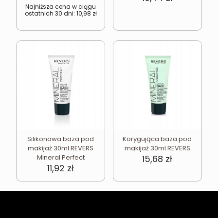
wynosiła:
wynosi:
Najniższa cena w ciągu
ostatnich 30 dni:
10,98
zł
12,07 zł.
10,98 zł.
Silikonowa baza pod
Korygująca baza pod
makijaż 30ml REVERS
makijaż 30ml REVERS
Mineral Perfect
15,68
zł
11,92
zł