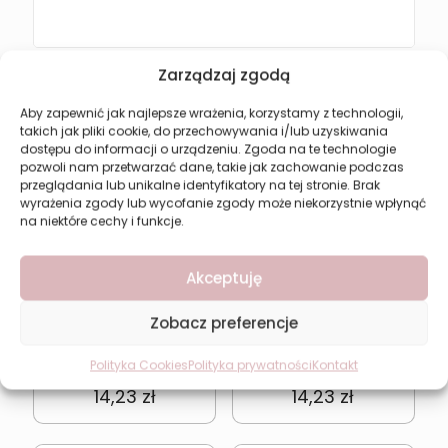
Zarządzaj zgodą
Może spodoba się również…
Aby zapewnić jak najlepsze wrażenia, korzystamy z technologii,
takich jak pliki cookie, do przechowywania i/lub uzyskiwania
dostępu do informacji o urządzeniu. Zgoda na te technologie
pozwoli nam przetwarzać dane, takie jak zachowanie podczas
przeglądania lub unikalne identyfikatory na tej stronie. Brak
wyrażenia zgody lub wycofanie zgody może niekorzystnie wpłynąć
na niektóre cechy i funkcje.
Akceptuję
Zobacz preferencje
Cienie do powiek
Cienie do powiek
Polityka Cookies
Polityka prywatności
Kontakt
Revers Smoky Eye 23
Revers Smoky Eye 22
14,23
zł
14,23
zł