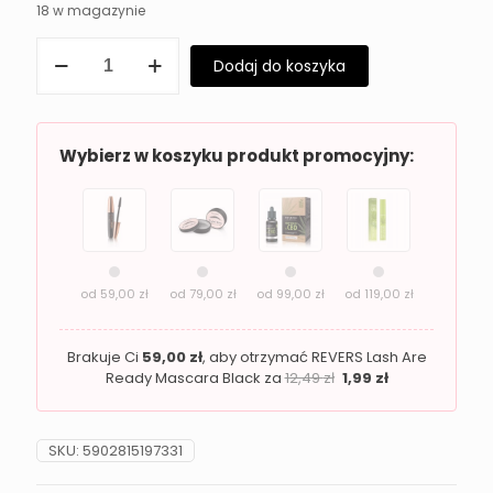
18 w magazynie
ilość
Dodaj do koszyka
Cienie
do
powiek
Revers
Smoky
Wybierz w koszyku produkt promocyjny:
Eye
25
od
59,00
zł
od
79,00
zł
od
99,00
zł
od
119,00
zł
Brakuje Ci
59,00
zł
, aby otrzymać REVERS Lash Are
Ready Mascara Black za
12,49
zł
1,99
zł
SKU:
5902815197331