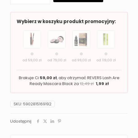
rozświetlający
Revers
BRONZE
&
Wybierz w koszyku produkt promocyjny:
SHIMMER
04
od
59,00
zł
od
79,00
zł
od
99,00
zł
od
119,00
zł
Brakuje Ci
59,00
zł
, aby otrzymać REVERS Lash Are
Ready Mascara Black za
12,49
zł
1,99
zł
SKU:
5902815169192
Udostępnij