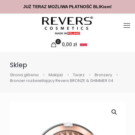
JUŻ TERAZ MOŻLIWA PŁATNOŚĆ BLIKiem!
0
0,00
zł
Sklep
Strona główna
Makijaż
Twarz
Bronzery
Bronzer rozświetlający Revers BRONZE & SHIMMER 04