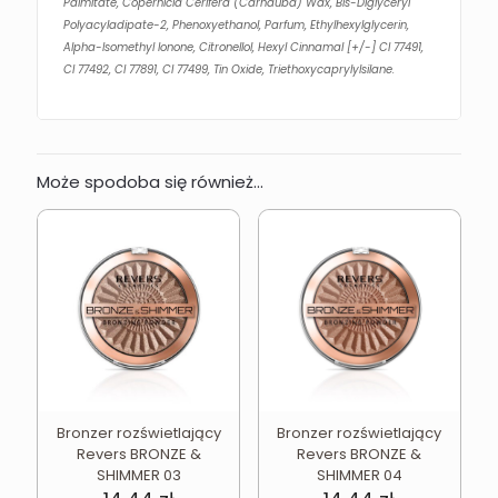
Palmitate, Copernicia Cerifera (Carnauba) Wax, Bis-Diglyceryl
Polyacyladipate-2, Phenoxyethanol, Parfum, Ethylhexylglycerin,
Alpha-Isomethyl Ionone, Citronellol, Hexyl Cinnamal [+/-] CI 77491,
CI 77492, CI 77891, CI 77499, Tin Oxide, Triethoxycaprylylsilane.
Może spodoba się również…
Bronzer rozświetlający
Bronzer rozświetlający
Revers BRONZE &
Revers BRONZE &
SHIMMER 03
SHIMMER 04