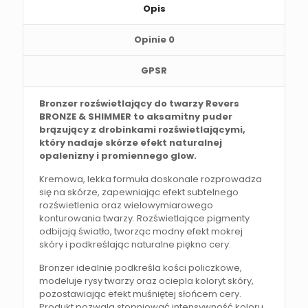
Opis
Opinie
0
GPSR
Bronzer rozświetlający do twarzy Revers
BRONZE & SHIMMER to aksamitny puder
brązujący z drobinkami rozświetlającymi,
który nadaje skórze efekt naturalnej
opalenizny i promiennego glow.
Kremowa, lekka formuła doskonale rozprowadza
się na skórze, zapewniając efekt subtelnego
rozświetlenia oraz wielowymiarowego
konturowania twarzy. Rozświetlające pigmenty
odbijają światło, tworząc modny efekt mokrej
skóry i podkreślając naturalne piękno cery.
Bronzer idealnie podkreśla kości policzkowe,
modeluje rysy twarzy oraz ociepla koloryt skóry,
pozostawiając efekt muśniętej słońcem cery.
Produkt pozwala stopniować intensywność koloru