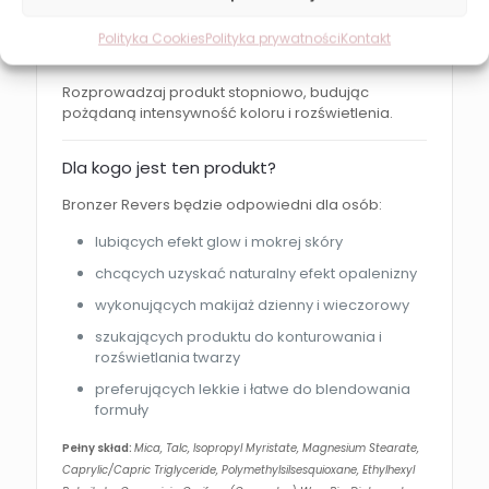
linię żuchwy
Polityka Cookies
Polityka prywatności
Kontakt
dekolt i ramiona
Rozprowadzaj produkt stopniowo, budując
pożądaną intensywność koloru i rozświetlenia.
Dla kogo jest ten produkt?
Bronzer Revers będzie odpowiedni dla osób:
lubiących efekt glow i mokrej skóry
chcących uzyskać naturalny efekt opalenizny
wykonujących makijaż dzienny i wieczorowy
szukających produktu do konturowania i
rozświetlania twarzy
preferujących lekkie i łatwe do blendowania
formuły
Pełny skład:
Mica, Talc, Isopropyl Myristate, Magnesium Stearate,
Caprylic/Capric Triglyceride, Polymethylsilsesquioxane, Ethylhexyl