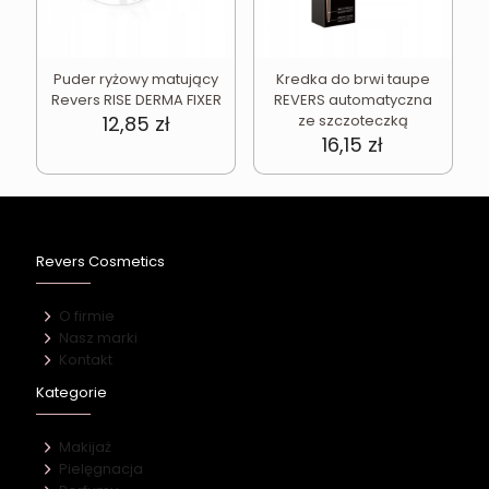
Puder ryżowy matujący
Kredka do brwi taupe
Revers RISE DERMA FIXER
REVERS automatyczna
12,85
zł
ze szczoteczką
16,15
zł
Revers Cosmetics
O firmie
Nasz marki
Kontakt
Kategorie
Makijaż
Pielęgnacja