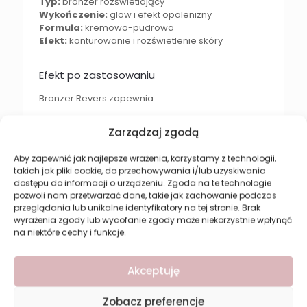
Typ:
bronzer rozświetlający
Wykończenie:
glow i efekt opalenizny
Formuła:
kremowo-pudrowa
Efekt:
konturowanie i rozświetlenie skóry
Efekt po zastosowaniu
Bronzer Revers zapewnia:
promienną i rozświetloną cerę
Zarządzaj zgodą
efekt skóry muśniętej słońcem
Aby zapewnić jak najlepsze wrażenia, korzystamy z technologii,
podkreślone rysy twarzy
takich jak pliki cookie, do przechowywania i/lub uzyskiwania
naturalny glow
dostępu do informacji o urządzeniu. Zgoda na te technologie
pozwoli nam przetwarzać dane, takie jak zachowanie podczas
wygładzony i świeży wygląd skóry
przeglądania lub unikalne identyfikatory na tej stronie. Brak
wyrażenia zgody lub wycofanie zgody może niekorzystnie wpłynąć
na niektóre cechy i funkcje.
Jak używać?
Nałóż bronzer za pomocą pędzla na:
Akceptuję
kości policzkowe
Zobacz preferencje
skronie