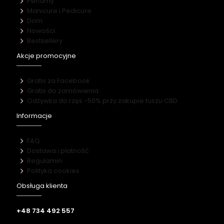
Perfumy
Manicure i Pedicure
Dom
Nowości
Bestsellery
Akcje promocyjne
Gratis za Facebook
Gratis do zamówienia
Odżywka do rzęs -50% przy zakupie tuszu CBD
Informacje
FAQ
Dostawa i płatność
Regulamin
Polityka cookies
Obsługa klienta
+48 734 492 557