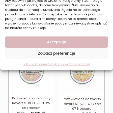
Revers STROBE & GLOW
Aby zapewnić jak najlepsze wrażenia, korzystamy z technologii,
05 Magic
takich jak pliki cookie, do przechowywania i/lub uzyskiwania
04 Harmony
Pierwotna
Aktual
9,99
zł
13,32
zł
dostępu do informacji o urządzeniu. Zgoda na te technologie
Pierwotna
Aktualna
9,99
zł
13,32
zł
cena
cena
pozwoli nam przetwarzać dane, takie jak zachowanie podczas
cena
cena
wynosiła:
wynosi:
Najniższa cena w ciągu
przeglądania lub unikalne identyfikatory na tej stronie. Brak
wynosiła:
wynosi:
Najniższa cena w ciągu
ostatnich 30 dni:
9,99
zł
13,32 zł.
9,99 zł.
wyrażenia zgody lub wycofanie zgody może niekorzystnie wpłynąć
ostatnich 30 dni:
9,99
zł
13,32 zł.
9,99 zł.
na niektóre cechy i funkcje.
Dodaj do koszyka
Dodaj do koszyka
Akceptuję
Zobacz preferencje
W PROMOCJI
W PROMOCJI
Polityka Cookies
Polityka prywatności
Kontakt
Rozświetlacz do twarzy
Rozświetlacz do twarzy
Revers STROBE & GLOW
Revers STROBE & GLOW
06 Emotion
07 Treasure