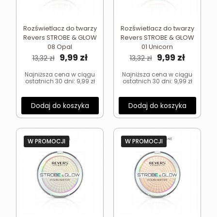
Rozświetlacz do twarzy
Rozświetlacz do twarzy
Revers STROBE & GLOW
Revers STROBE & GLOW
08 Opal
01 Unicorn
Pierwotna
Aktualna
Pierwotna
Aktual
9,99
zł
9,99
zł
13,32
zł
13,32
zł
cena
cena
cena
cena
wynosiła:
wynosi:
wynosiła:
wynosi:
Najniższa cena w ciągu
Najniższa cena w ciągu
ostatnich 30 dni:
9,99
zł
ostatnich 30 dni:
9,99
zł
13,32 zł.
9,99 zł.
13,32 zł.
9,99 zł.
Dodaj do koszyka
Dodaj do koszyka
W PROMOCJI
W PROMOCJI