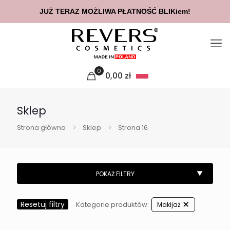
JUŻ TERAZ MOŻLIWA PŁATNOŚĆ BLIKiem!
0
0,00
zł
Sklep
Strona główna
Sklep
Strona 16
Resetuj filtry
Kategorie produktów:
Makijaż