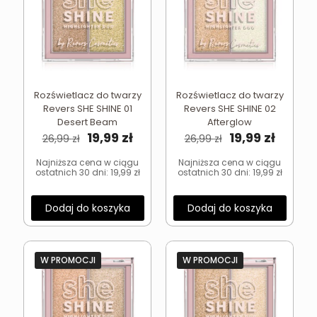
Rozświetlacz do twarzy
Rozświetlacz do twarzy
Revers SHE SHINE 01
Revers SHE SHINE 02
Desert Beam
Afterglow
Pierwotna
Aktualna
Pierwotna
Aktual
19,99
zł
19,99
zł
26,99
zł
26,99
zł
cena
cena
cena
cena
wynosiła:
wynosi:
wynosiła:
wynosi
Najniższa cena w ciągu
Najniższa cena w ciągu
ostatnich 30 dni:
19,99
zł
ostatnich 30 dni:
19,99
zł
26,99 zł.
19,99 zł.
26,99 zł.
19,99 zł
Dodaj do koszyka
Dodaj do koszyka
W PROMOCJI
W PROMOCJI