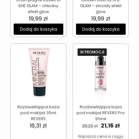
SHE GLAM – chłodny
GLAM – złocisty efekt
efekt glow
glow
19,99
zł
19,99
zł
Dodaj do koszyka
Dodaj do koszyka
W PROMOCJI
Rozświetlająca baza
Rozświetlająca baza
pod makijaż 30ml
pod makijaż REVERS Pro
REVERS
Shine
Pierwotna
Aktual
16,31
zł
21,16
zł
28,22
zł
cena
cena
wynosiła:
wynosi
Najniższa cena w ciągu