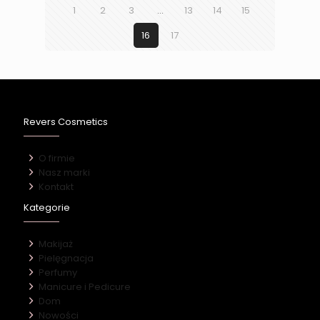
1
2
3
…
13
14
15
16
17
Revers Cosmetics
O firmie
Nasz marki
Kontakt
Kategorie
Makijaż
Pielęgnacja
Perfumy
Manicure i Pedicure
Dom
Nowości