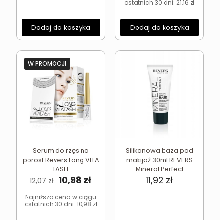
ostatnich 30 dni:
21,16
zł
28,22 zł.
21,16 zł.
Dodaj do koszyka
Dodaj do koszyka
W PROMOCJI
Serum do rzęs na
Silikonowa baza pod
porost Revers Long VITA
makijaż 30ml REVERS
LASH
Mineral Perfect
Pierwotna
Aktualna
10,98
zł
11,92
zł
12,07
zł
cena
cena
wynosiła:
wynosi:
Najniższa cena w ciągu
ostatnich 30 dni:
10,98
zł
12,07 zł.
10,98 zł.