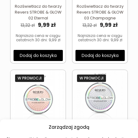
Rozświetlacz do twarzy
Rozświetlacz do twarzy
Revers STROBE & GLOW
Revers STROBE & GLOW
02 Eternal
03 Champagne
Pierwotna
Aktualna
Pierwotna
Aktual
9,99
zł
9,99
zł
13,32
zł
13,32
zł
cena
cena
cena
cena
wynosiła:
wynosi:
wynosiła:
wynosi:
Najniższa cena w ciągu
Najniższa cena w ciągu
ostatnich 30 dni:
9,99
zł
ostatnich 30 dni:
9,99
zł
13,32 zł.
9,99 zł.
13,32 zł.
9,99 zł.
Dodaj do koszyka
Dodaj do koszyka
W PROMOCJI
W PROMOCJI
Zarządzaj zgodą
Rozświetlacz do twarzy
Rozświetlacz do twarzy
Revers STROBE & GLOW