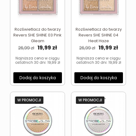
Rozświetlacz do twarzy
Rozświetlacz do twarzy
Revers SHE SHINE 03 Pink
Revers SHE SHINE 04
Gleam
Heat Haze
Pierwotna
Aktualna
Pierwotna
Aktual
19,99
zł
19,99
zł
26,99
zł
26,99
zł
cena
cena
cena
cena
wynosiła:
wynosi:
wynosiła:
wynosi
Najniższa cena w ciągu
Najniższa cena w ciągu
ostatnich 30 dni:
19,99
zł
ostatnich 30 dni:
19,99
zł
26,99 zł.
19,99 zł.
26,99 zł.
19,99 zł
Dodaj do koszyka
Dodaj do koszyka
W PROMOCJI
W PROMOCJI