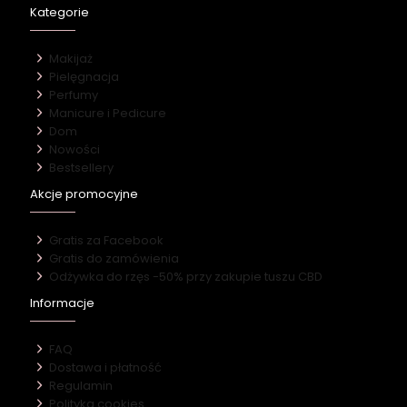
Kategorie
Makijaż
Pielęgnacja
Perfumy
Manicure i Pedicure
Dom
Nowości
Bestsellery
Akcje promocyjne
Gratis za Facebook
Gratis do zamówienia
Odżywka do rzęs -50% przy zakupie tuszu CBD
Informacje
FAQ
Dostawa i płatność
Regulamin
Polityka cookies