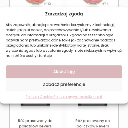
Zarządzaj zgodą
Róż do policzków
Róż do policzków
Aby zapewnić jak najlepsze wrażenia, korzystamy z technologii,
Revers PURE MINERAL
Revers PURE MINERAL
takich jak pliki cookie, do przechowywania i/lub uzyskiwania
BLUSH 13 prasowany
BLUSH 14 prasowany
dostępu do informacji o urządzeniu. Zgoda na te technologie
12,05
zł
12,05
zł
pozwoli nam przetwarzać dane, takie jak zachowanie podczas
przeglądania lub unikalne identyfikatory na tej stronie. Brak
Dodaj do koszyka
Dodaj do koszyka
wyrażenia zgody lub wycofanie zgody może niekorzystnie wpłynąć
na niektóre cechy i funkcje.
Akceptuję
Zobacz preferencje
Polityka Cookies
Polityka prywatności
Kontakt
Róż prasowany do
Róż prasowany do
policzków Revers
policzków Revers