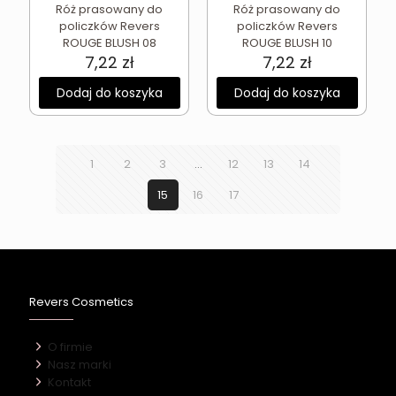
Róż prasowany do
Róż prasowany do
policzków Revers
policzków Revers
ROUGE BLUSH 08
ROUGE BLUSH 10
7,22
zł
7,22
zł
Dodaj do koszyka
Dodaj do koszyka
1
2
3
…
12
13
14
15
16
17
Revers Cosmetics
O firmie
Nasz marki
Kontakt