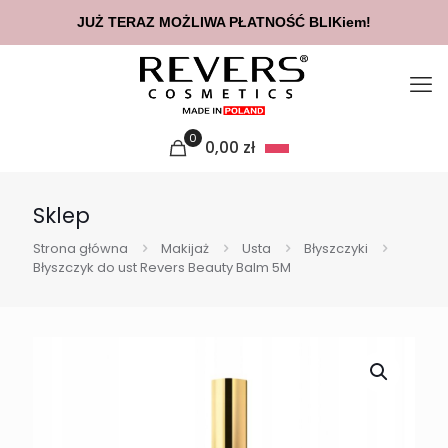
JUŻ TERAZ MOŻLIWA PŁATNOŚĆ BLIKiem!
0
0,00
zł
Sklep
Strona główna
Makijaż
Usta
Błyszczyki
Błyszczyk do ust Revers Beauty Balm 5M