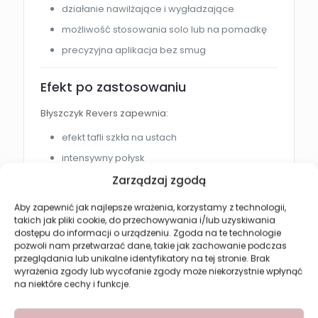
działanie nawilżające i wygładzające
możliwość stosowania solo lub na pomadkę
precyzyjna aplikacja bez smug
Efekt po zastosowaniu
Błyszczyk Revers zapewnia:
efekt tafli szkła na ustach
intensywny połysk
optycznie większe i pełniejsze usta
Zarządzaj zgodą
wygładzenie powierzchni ust
Aby zapewnić jak najlepsze wrażenia, korzystamy z technologii,
świeży i promienny wygląd makijażu
takich jak pliki cookie, do przechowywania i/lub uzyskiwania
dostępu do informacji o urządzeniu. Zgoda na te technologie
pozwoli nam przetwarzać dane, takie jak zachowanie podczas
Jak używać błyszczyka?
przeglądania lub unikalne identyfikatory na tej stronie. Brak
wyrażenia zgody lub wycofanie zgody może niekorzystnie wpłynąć
Samodzielnie:
na niektóre cechy i funkcje.
Nałóż błyszczyk równomiernie na czyste i