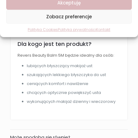
nawilżone usta za pomocą aplikatora.
Akceptuję
Jako topper:
Zobacz preferencje
Zaaplikuj na ulubioną pomadkę, aby uzyskać efekt
lustrzanego połysku i dodatkowego blasku.
Polityka Cookies
Polityka prywatności
Kontakt
Dla kogo jest ten produkt?
Revers Beauty Balm 5M będzie idealny dla osób:
lubiących błyszczący makijaż ust
szukających lekkiego błyszczyka do ust
ceniących komfort i nawilżenie
chcących optycznie powiększyć usta
wykonujących makijaż dzienny i wieczorowy
Może spodoba się również…