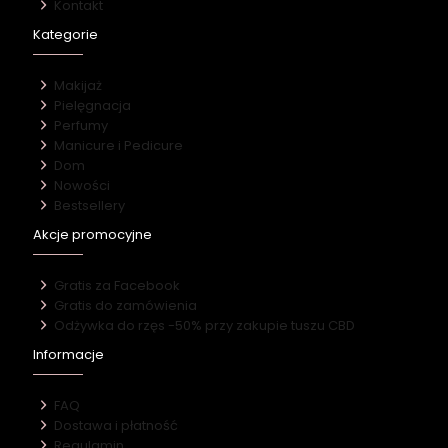
Kontakt
Kategorie
Makijaż
Pielęgnacja
Perfumy
Manicure i Pedicure
Dom
Nowości
Bestsellery
Akcje promocyjne
Gratis za Facebook
Gratis do zamówienia
Odżywka do rzęs -50% przy zakupie tuszu CBD
Informacje
FAQ
Dostawa i płatność
Regulamin