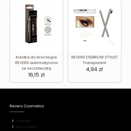
Kredka do brwi taupe
REVERS EYEBROW STYLIST
REVERS automatyczna
Transparent
ze szczoteczką
4,94
zł
16,15
zł
Revers Cosmetics
O firmie
Nasz marki