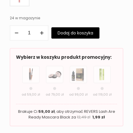
24 w magazynie
ilość
Dodaj do koszyka
Błyszczyk
do
ust
Revers
Beauty
Wybierz w koszyku produkt promocyjny:
Balm
5M
od
59,00
zł
od
79,00
zł
od
99,00
zł
od
119,00
zł
Brakuje Ci
59,00
zł
, aby otrzymać REVERS Lash Are
Ready Mascara Black za
12,49
zł
1,99
zł