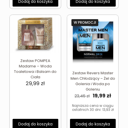
Dodaj do koszyka
Dodaj do koszyka
W PROMOCJI
Zestaw POMPEA
Madame – Woda
Toaletowa i Balsam do
Zestaw Revers Master
Ciała
Men Chłodzący – Żel do
29,99
zł
Golenia i Woda po
Goleniu
Pierwotna
Aktual
19,99
zł
23,46
zł
cena
cena
wynosiła:
wynosi
Najniższa cena w ciągu
ostatnich 30 dni:
13,93
zł
23,46 zł.
19,99 zł
Dodaj do koszyka
Dodaj do koszyka