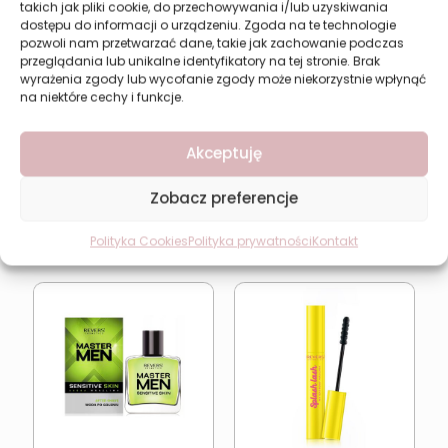
takich jak pliki cookie, do przechowywania i/lub uzyskiwania
dostępu do informacji o urządzeniu. Zgoda na te technologie
pozwoli nam przetwarzać dane, takie jak zachowanie podczas
Woda po Goleniu
Tusz do rzęs
przeglądania lub unikalne identyfikatory na tej stronie. Brak
Revers Master Men 100
zwiększający objętość i
wyrażenia zgody lub wycofanie zgody może niekorzystnie wpłynąć
ml do Skóry Normalnej
wydłużający Revers Big
na niektóre cechy i funkcje.
13,52
zł
Eyes
Pierwotna
Aktualna
8,92
zł
11,89
zł
cena
cena
Akceptuję
wynosiła:
wynosi:
Najniższa cena w ciągu
ostatnich 30 dni:
8,92
zł
11,89 zł.
8,92 zł.
Zobacz preferencje
Dodaj do koszyka
Dodaj do koszyka
Polityka Cookies
Polityka prywatności
Kontakt