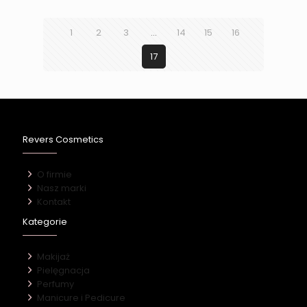
1
2
3
…
14
15
16
17
Revers Cosmetics
O firmie
Nasz marki
Kontakt
Kategorie
Makijaż
Pielęgnacja
Perfumy
Manicure i Pedicure