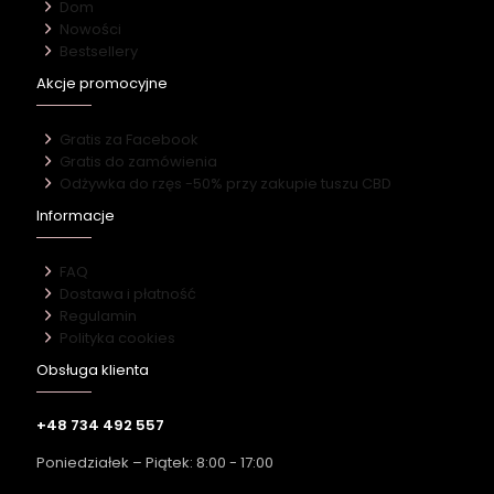
Dom
Nowości
Bestsellery
Akcje promocyjne
Gratis za Facebook
Gratis do zamówienia
Odżywka do rzęs -50% przy zakupie tuszu CBD
Informacje
FAQ
Dostawa i płatność
Regulamin
Polityka cookies
Obsługa klienta
+48 734 492 557
Poniedziałek – Piątek: 8:00 - 17:00