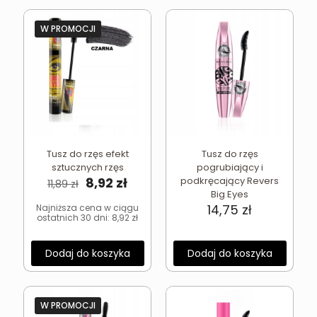
W PROMOCJI
Tusz do rzęs efekt
Tusz do rzęs
sztucznych rzęs
pogrubiający i
Pierwotna
Aktualna
8,92
zł
podkręcający Revers
11,89
zł
cena
cena
Big Eyes
wynosiła:
wynosi:
14,75
zł
Najniższa cena w ciągu
ostatnich 30 dni:
8,92
zł
11,89 zł.
8,92 zł.
Dodaj do koszyka
Dodaj do koszyka
W PROMOCJI