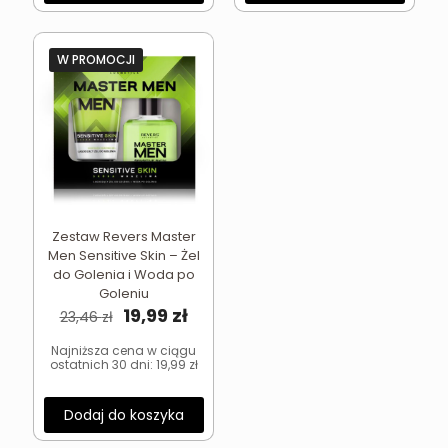
W PROMOCJI
Zestaw Revers Master
Men Sensitive Skin – Żel
do Golenia i Woda po
Goleniu
Pierwotna
Aktualna
19,99
zł
23,46
zł
cena
cena
wynosiła:
wynosi:
Najniższa cena w ciągu
ostatnich 30 dni:
19,99
zł
23,46 zł.
19,99 zł.
Dodaj do koszyka