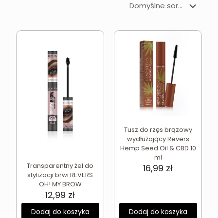
Tusz do rzęs brązowy
wydłużający Revers
Hemp Seed Oil & CBD 10
ml
Transparentny żel do
16,99
zł
stylizacji brwi REVERS
OH! MY BROW
12,99
zł
Dodaj do koszyka
Dodaj do koszyka