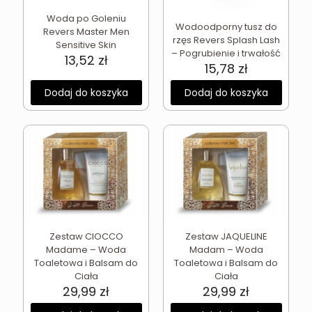
Woda po Goleniu
Wodoodporny tusz do
Revers Master Men
rzęs Revers Splash Lash
Sensitive Skin
– Pogrubienie i trwałość
13,52
zł
15,78
zł
Dodaj do koszyka
Dodaj do koszyka
Zestaw CIOCCO
Zestaw JAQUELINE
Madame – Woda
Madam – Woda
Toaletowa i Balsam do
Toaletowa i Balsam do
Ciała
Ciała
29,99
zł
29,99
zł