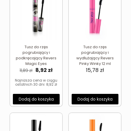
Tusz do rzęs
Tusz do rzęs
pogrubiający i
pogrubiający i
podkręcający Revers
wydłużający Revers
Magic Eyes
Pinky Winky 12 ml
Pierwotna
Aktualna
8,92
zł
15,78
zł
11,89
zł
cena
cena
wynosiła:
wynosi:
Najniższa cena w ciągu
ostatnich 30 dni:
8,92
zł
11,89 zł.
8,92 zł.
Dodaj do koszyka
Dodaj do koszyka