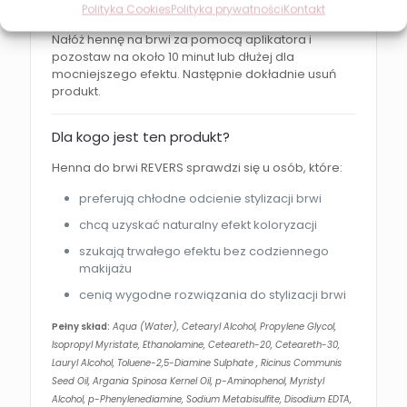
zgodnie z instrukcją.
Polityka Cookies
Polityka prywatności
Kontakt
Nałóż hennę na brwi za pomocą aplikatora i
pozostaw na około 10 minut lub dłużej dla
mocniejszego efektu. Następnie dokładnie usuń
produkt.
Dla kogo jest ten produkt?
Henna do brwi REVERS sprawdzi się u osób, które:
preferują chłodne odcienie stylizacji brwi
chcą uzyskać naturalny efekt koloryzacji
szukają trwałego efektu bez codziennego
makijażu
cenią wygodne rozwiązania do stylizacji brwi
Pełny skład:
Aqua (Water), Cetearyl Alcohol, Propylene Glycol,
Isopropyl Myristate, Ethanolamine, Ceteareth-20, Ceteareth-30,
Lauryl Alcohol, Toluene-2,5-Diamine Sulphate , Ricinus Communis
Seed Oil, Argania Spinosa Kernel Oil, p-Aminophenol, Myristyl
Alcohol, p-Phenylenediamine, Sodium Metabisulfite, Disodium EDTA,