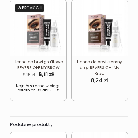
W PROMOCJI
Henna do brwi grafitowa
Henna do brwi ciemny
REVERS OH! MY BROW
brąz REVERS OH! My
Pierwotna
Aktualna
6,11
zł
Brow
8,15
zł
cena
cena
8,24
zł
wynosiła:
wynosi:
Najniższa cena w ciągu
ostatnich 30 dni:
6,11
zł
8,15 zł.
6,11 zł.
Podobne produkty