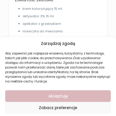
krem koloryzujący 15 ml
aktywator 3% 15 ml
aplikator z grzebykiem
miseczka do mieszania
Zarządzaj zgodą
Efekt po zastosowaniu
Henna do brwi REVERS zapewnia:
Aby zapewnić jak najlepsze wrażenia, korzystamy z technologii,
takich jak pliki cookie, do przechowywania i/lub uzyskiwania
naturalnie podkreślone brwi
dostępu do informacji o urządzeniu. Zgoda na te technologie
pozwoli nam przetwarzać dane, takie jak zachowanie podczas
chłodny grafitowy odcień
przeglądania lub unikalne identyfikatory na tej stronie. Brak
równomierny kolor włosków
wyrażenia zgody lub wycofanie zgody może niekorzystnie wpłynąć
na niektóre cechy i funkcje.
trwały efekt bez codziennego makijażu
odżywione i wzmocnione włoski
Akceptuję
Jak używać?
Zobacz preferencje
Wymieszaj krem koloryzujący z aktywatorem