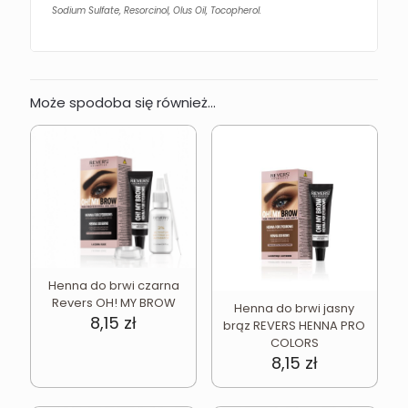
Sodium Sulfate, Resorcinol, Olus Oil, Tocopherol.
Może spodoba się również…
Henna do brwi czarna
Revers OH! MY BROW
Henna do brwi jasny
8,15
zł
brąz REVERS HENNA PRO
COLORS
8,15
zł