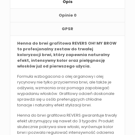
Opis
Opinie
0
GPSR
Henna do brwi grafitowa REVERS OH! MY BROW
to profesjonalny zestaw do trwałej
koloryzacji brwi, który zapewnia naturalny
efekt, intensywny kolor oraz pielęgnację
włosków już od pierwszego użycia.
Formuła wzbogacona o olej arganowy i olej
rycynowy nie tylko przyciemnia brwi, ale także je
odżywia, wzmacnia oraz pomaga zapobiegać
wypadaniu włosków. Grafitowy odcień doskonale
sprawdzi się u osób preferujących chłodne
tonacje i naturalny efekt stylizacji brwi.
Henna do brwi grafitowa REVERS gwarantuje trwały
efekt utrzymujący się nawet do 3 tygodni. Produkt
skutecznie pokrywa siwe włoski, wyrównuje kolor
brwi i pozwala regulować intensywność odcienia