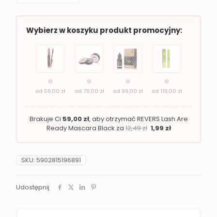
do
brwi
grafitowa
REVERS
Wybierz w koszyku produkt promocyjny:
OH!
MY
BROW
od
59,00
zł
od
79,00
zł
od
99,00
zł
od
119,00
zł
Brakuje Ci
59,00
zł
, aby otrzymać REVERS Lash Are
Ready Mascara Black za
12,49
zł
1,99
zł
SKU:
5902815196891
Udostępnij