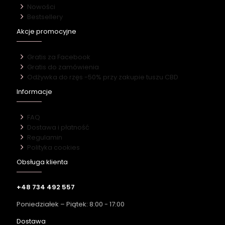
Nowości
Bestsellery
Akcje promocyjne
Gratis za Facebook
Gratis do zamówienia
Odżywka do rzęs -50% przy zakupie tuszu CBD
Informacje
FAQ
Dostawa i płatność
Regulamin
Polityka cookies
Obsługa klienta
+48 734 492 557
Poniedziałek – Piątek: 8:00 - 17:00
Dostawa