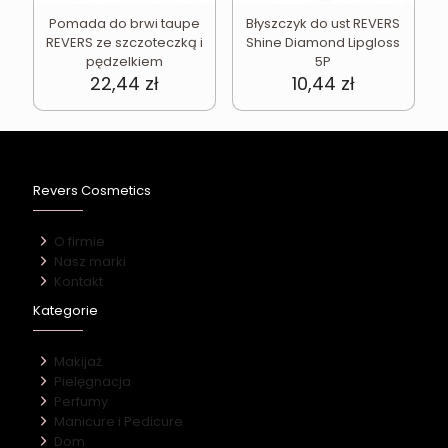
Pomada do brwi taupe
Błyszczyk do ust REVERS
REVERS ze szczoteczką i
Shine Diamond Lipgloss
pędzelkiem
5P
22,44
zł
10,44
zł
Revers Cosmetics
O firmie
Nasz marki
Kontakt
Kategorie
Makijaż
Pielęgnacja
Perfumy
Manicure i Pedicure
Dom