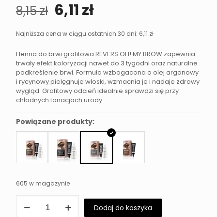
Pierwotna
Aktualna
6,11
zł
8,15
zł
cena
cena
wynosiła:
wynosi:
Najniższa cena w ciągu ostatnich 30 dni:
6,11
zł
8,15 zł.
6,11 zł.
Henna do brwi grafitowa REVERS OH! MY BROW zapewnia
trwały efekt koloryzacji nawet do 3 tygodni oraz naturalne
podkreślenie brwi. Formuła wzbogacona o olej arganowy
i rycynowy pielęgnuje włoski, wzmacnia je i nadaje zdrowy
wygląd. Grafitowy odcień idealnie sprawdzi się przy
chłodnych tonacjach urody.
Powiązane produkty:
605 w magazynie
ilość
Dodaj do koszyka
Henna