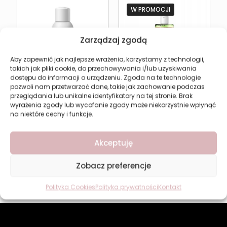
W PROMOCJI
Zarządzaj zgodą
Aby zapewnić jak najlepsze wrażenia, korzystamy z technologii,
takich jak pliki cookie, do przechowywania i/lub uzyskiwania
dostępu do informacji o urządzeniu. Zgoda na te technologie
pozwoli nam przetwarzać dane, takie jak zachowanie podczas
przeglądania lub unikalne identyfikatory na tej stronie. Brak
Szampon Wygładzający
Szampon z Olejem
wyrażenia zgody lub wycofanie zgody może niekorzystnie wpłynąć
Do Włosów Revers
Konopnym REVERS
na niektóre cechy i funkcje.
HAIRBOOST
Hemp Seed Oil
Pierwotna
Aktual
22,49
zł
11,20
zł
14,94
zł
cena
cena
Akceptuję
wynosiła:
wynosi
Najniższa cena w ciągu
ostatnich 30 dni:
11,20
zł
14,94 zł.
11,20 zł.
Zobacz preferencje
Dodaj do koszyka
Dodaj do koszyka
Polityka Cookies
Polityka prywatności
Kontakt