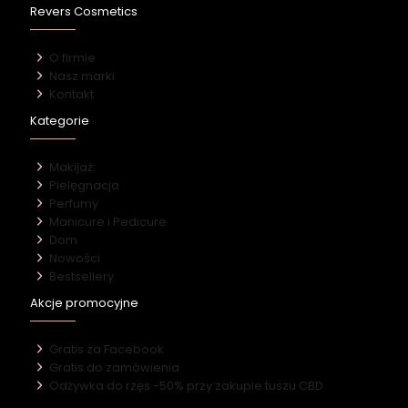
Revers Cosmetics
O firmie
Nasz marki
Kontakt
Kategorie
Makijaż
Pielęgnacja
Perfumy
Manicure i Pedicure
Dom
Nowości
Bestsellery
Akcje promocyjne
Gratis za Facebook
Gratis do zamówienia
Odżywka do rzęs -50% przy zakupie tuszu CBD