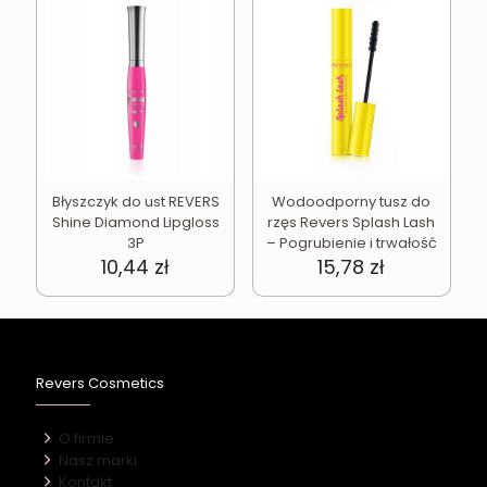
Błyszczyk do ust REVERS
Wodoodporny tusz do
Shine Diamond Lipgloss
rzęs Revers Splash Lash
3P
– Pogrubienie i trwałość
10,44
zł
15,78
zł
Revers Cosmetics
O firmie
Nasz marki
Kontakt