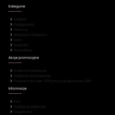
Kategorie
Makijaż
Pielęgnacja
Perfumy
Manicure i Pedicure
Dom
Nowości
Bestsellery
Akcje promocyjne
Gratis za Facebook
Gratis do zamówienia
Odżywka do rzęs -50% przy zakupie tuszu CBD
Informacje
FAQ
Dostawa i płatność
Regulamin