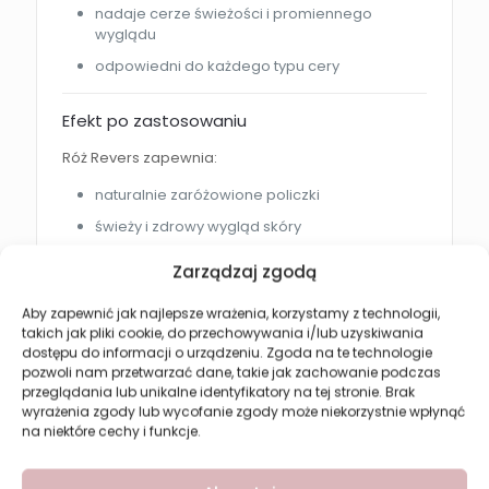
nadaje cerze świeżości i promiennego
wyglądu
odpowiedni do każdego typu cery
Efekt po zastosowaniu
Róż Revers zapewnia:
naturalnie zaróżowione policzki
świeży i zdrowy wygląd skóry
podkreślone rysy twarzy
Zarządzaj zgodą
promienną i wygładzoną cerę
Aby zapewnić jak najlepsze wrażenia, korzystamy z technologii,
trwały efekt makijażu bez efektu maski
takich jak pliki cookie, do przechowywania i/lub uzyskiwania
dostępu do informacji o urządzeniu. Zgoda na te technologie
pozwoli nam przetwarzać dane, takie jak zachowanie podczas
Jak używać?
przeglądania lub unikalne identyfikatory na tej stronie. Brak
wyrażenia zgody lub wycofanie zgody może niekorzystnie wpłynąć
Nałóż róż za pomocą pędzla:
na niektóre cechy i funkcje.
wzdłuż kości policzkowych
blenduj od najwyższego punktu policzków w