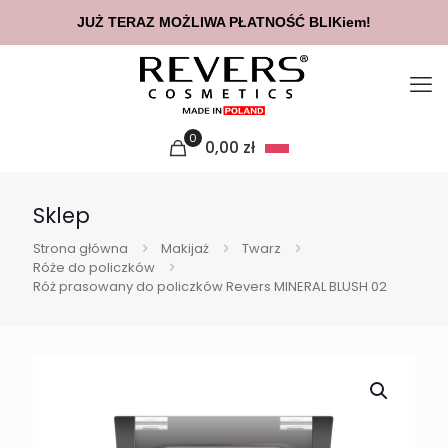
JUŻ TERAZ MOŻLIWA PŁATNOŚĆ BLIKiem!
0
0,00
zł
Sklep
Strona główna
Makijaż
Twarz
Róże do policzków
Róż prasowany do policzków Revers MINERAL BLUSH 02