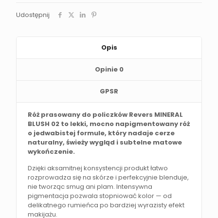
Udostępnij
Opis
Opinie
0
GPSR
Róż prasowany do policzków Revers MINERAL
BLUSH 02 to lekki, mocno napigmentowany róż
o jedwabistej formule, który nadaje cerze
naturalny, świeży wygląd i subtelne matowe
wykończenie.
Dzięki aksamitnej konsystencji produkt łatwo
rozprowadza się na skórze i perfekcyjnie blenduje,
nie tworząc smug ani plam. Intensywna
pigmentacja pozwala stopniować kolor — od
delikatnego rumieńca po bardziej wyrazisty efekt
makijażu.