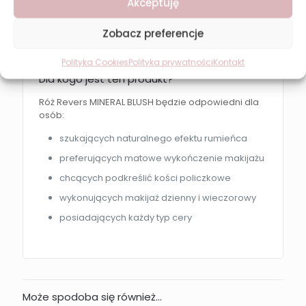
Akceptuję
kierunku skroni
Stopniowo buduj intensywność koloru, aplikując
Zobacz preferencje
kolejne cienkie warstwy produktu.
Polityka Cookies
Polityka prywatności
Kontakt
Dla kogo jest ten produkt?
Róż Revers MINERAL BLUSH będzie odpowiedni dla
osób:
szukających naturalnego efektu rumieńca
preferujących matowe wykończenie makijażu
chcących podkreślić kości policzkowe
wykonujących makijaż dzienny i wieczorowy
posiadających każdy typ cery
Może spodoba się również…