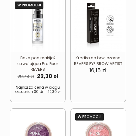
W PROMOCJI
Baza pod makijaż
Kredka do brwi czarna
utrwalająca Pro Fixer
REVERS EYE BROW ARTIST
REVERS
16,15
zł
Pierwotna
Aktualna
22,30
zł
29,74
zł
cena
cena
wynosiła:
wynosi:
Najniższa cena w ciągu
ostatnich 30 dni:
22,30
zł
29,74 zł.
22,30 zł.
W PROMOCJI