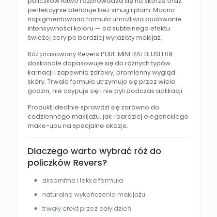
policzków łatwo rozprowadza się na skórze oraz
perfekcyjnie blenduje bez smug i plam. Mocno
napigmentowana formuła umożliwia budowanie
intensywności koloru — od subtelnego efektu
świeżej cery po bardziej wyrazisty makijaż.
Róż prasowany Revers PURE MINERAL BLUSH 09
doskonale dopasowuje się do różnych typów
karnacji i zapewnia zdrowy, promienny wygląd
skóry. Trwała formuła utrzymuje się przez wiele
godzin, nie osypuje się i nie pyli podczas aplikacji.
Produkt idealnie sprawdzi się zarówno do
codziennego makijażu, jak i bardziej eleganckiego
make-upu na specjalne okazje.
Dlaczego warto wybrać róż do
policzków Revers?
aksamitna i lekka formuła
naturalne wykończenie makijażu
trwały efekt przez cały dzień