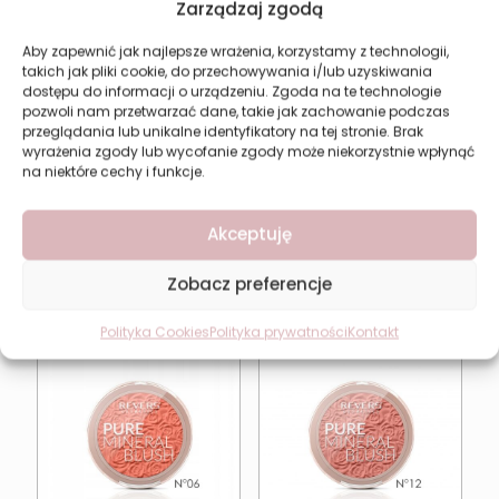
Zarządzaj zgodą
wykonujących makijaż dzienny i wieczorowy
Aby zapewnić jak najlepsze wrażenia, korzystamy z technologii,
posiadających każdy typ cery
takich jak pliki cookie, do przechowywania i/lub uzyskiwania
dostępu do informacji o urządzeniu. Zgoda na te technologie
Ingredients: Talc, Kaolin, Ethylhexyl Palmitate, Magnesium Stearate,
pozwoli nam przetwarzać dane, takie jak zachowanie podczas
Zea Mays (Corn) Starch, Beeswax, Petrolatum, Phenoxyethanol,
przeglądania lub unikalne identyfikatory na tej stronie. Brak
Methylparaben, Butylparaben, Ethylparaben, Propylparaben [+/-]
wyrażenia zgody lub wycofanie zgody może niekorzystnie wpłynąć
Mica, CI 77891, CI 77491, CI 77492, CI 77499, CI 15850, CI 15880, CI
na niektóre cechy i funkcje.
16035, CI 19140, CI 45410, CI 47005, Tin Oxide.
Akceptuję
Zobacz preferencje
Może spodoba się również…
Polityka Cookies
Polityka prywatności
Kontakt