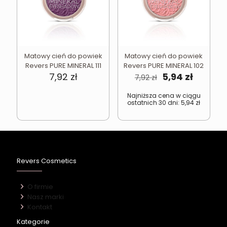
Matowy cień do powiek
Matowy cień do powiek
Revers PURE MINERAL 111
Revers PURE MINERAL 102
Pierwotna
Aktual
7,92
zł
5,94
zł
7,92
zł
cena
cena
wynosiła:
wynosi:
Najniższa cena w ciągu
ostatnich 30 dni:
5,94
zł
7,92 zł.
5,94 zł.
Revers Cosmetics
O firmie
Nasz marki
Kontakt
Kategorie