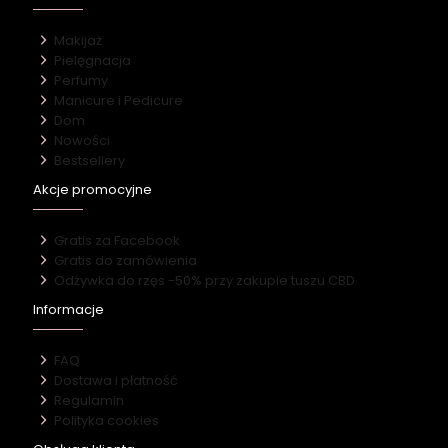
Makijaż
Pielęgnacja
Perfumy
Manicure i Pedicure
Dom
Nowości
Bestsellery
Akcje promocyjne
Gratis za Facebook
Gratis do zamówienia
Odżywka do rzęs -50% przy zakupie tuszu CBD
Informacje
FAQ
Dostawa i płatność
Regulamin
Polityka cookies