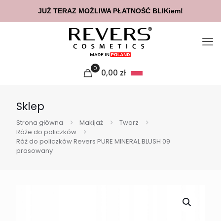
JUŻ TERAZ MOŻLIWA PŁATNOŚĆ BLIKiem!
0
0,00
zł
Sklep
Strona główna
Makijaż
Twarz
Róże do policzków
Róż do policzków Revers PURE MINERAL BLUSH 09
prasowany