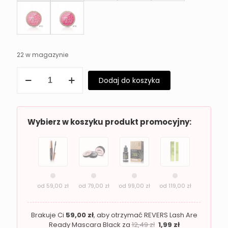
22 w magazynie
ilość
Dodaj do koszyka
Róż
do
policzków
Revers
PURE
Wybierz w koszyku produkt promocyjny:
MINERAL
BLUSH
09
prasowany
od
59,00
zł
od
79,00
zł
od
99,00
zł
od
119,00
zł
Brakuje Ci
59,00
zł
, aby otrzymać REVERS Lash Are
Ready Mascara Black za
12,49
zł
1,99
zł