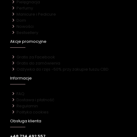
Pielęgnacja
Perfumy
Manicure i Pedicure
Dom
Nowości
Bestsellery
Akcje promocyjne
Gratis za Facebook
Gratis do zamówienia
Odżywka do rzęs -50% przy zakupie tuszu CBD
Informacje
FAQ
Dostawa i płatność
Regulamin
Polityka cookies
Obsługa klienta
+48 734 492 557