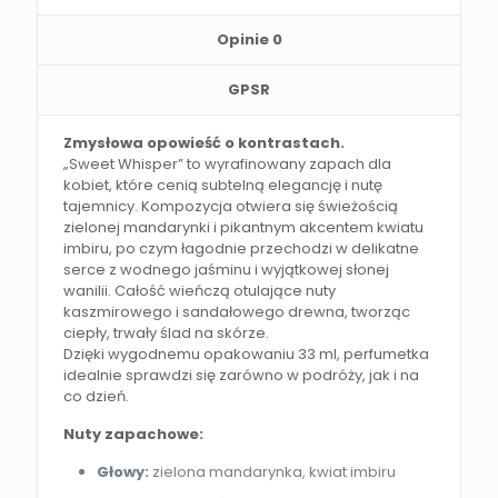
Opinie
0
GPSR
Zmysłowa opowieść o kontrastach.
„Sweet Whisper” to wyrafinowany zapach dla
kobiet, które cenią subtelną elegancję i nutę
tajemnicy. Kompozycja otwiera się świeżością
zielonej mandarynki i pikantnym akcentem kwiatu
imbiru, po czym łagodnie przechodzi w delikatne
serce z wodnego jaśminu i wyjątkowej słonej
wanilii. Całość wieńczą otulające nuty
kaszmirowego i sandałowego drewna, tworząc
ciepły, trwały ślad na skórze.
Dzięki wygodnemu opakowaniu 33 ml, perfumetka
idealnie sprawdzi się zarówno w podróży, jak i na
co dzień.
Nuty zapachowe:
Głowy:
zielona mandarynka, kwiat imbiru