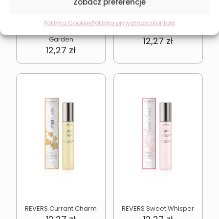
Zobacz preferencje
Polityka Cookies
Polityka prywatności
Kontakt
REVERS Blooming
REVERS Floral Romance
Garden
12,27
zł
12,27
zł
REVERS Currant Charm
REVERS Sweet Whisper