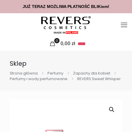
JUŻ TERAZ MOŻLIWA PŁATNOŚĆ BLIKiem!
0
0,00
zł
Sklep
Strona główna
Perfumy
Zapachy dla kobiet
Perfumy i wody perfumowane
REVERS Sweet Whisper