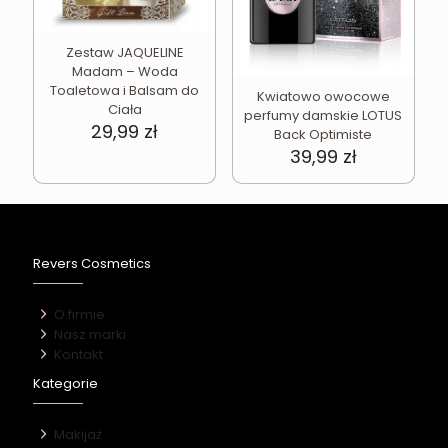
Zestaw JAQUELINE
Madam – Woda
Toaletowa i Balsam do
Kwiatowo owocowe
Ciała
perfumy damskie LOTUS
29,99
zł
Back Optimiste
39,99
zł
Revers Cosmetics
O firmie
Nasz marki
Kontakt
Kategorie
Makijaż