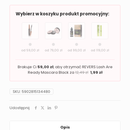
Whisper
Wybierz w koszyku produkt promocyjny:
od
59,00
zł
od
79,00
zł
od
99,00
zł
od
119,00
zł
Brakuje Ci
59,00
zł
, aby otrzymać REVERS Lash Are
Ready Mascara Black za
12,49
zł
1,99
zł
SKU:
5902815134480
Udostępnij
Opis