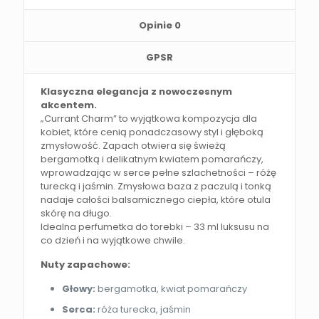
Opinie
0
GPSR
Klasyczna elegancja z nowoczesnym
akcentem.
„Currant Charm” to wyjątkowa kompozycja dla
kobiet, które cenią ponadczasowy styl i głęboką
zmysłowość. Zapach otwiera się świeżą
bergamotką i delikatnym kwiatem pomarańczy,
wprowadzając w serce pełne szlachetności – różę
turecką i jaśmin. Zmysłowa baza z paczulą i tonką
nadaje całości balsamicznego ciepła, które otula
skórę na długo.
Idealna perfumetka do torebki – 33 ml luksusu na
co dzień i na wyjątkowe chwile.
Nuty zapachowe:
Głowy:
bergamotka, kwiat pomarańczy
Serca:
róża turecka, jaśmin