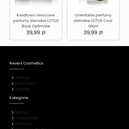
Kwiatowo owocowe
Orientalne perfumy
perfumy damskie LOTUS
damskie LOTUS Cool
Back Optimiste
Glam
39,99
zł
39,99
zł
Revers Cosmetics
O firmie
Nasz marki
Kontakt
Kategorie
Makijaż
Pielęgnacja
Perfumy