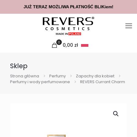
JUŻ TERAZ MOŻLIWA PŁATNOŚĆ BLIKiem!
0
0,00
zł
Sklep
Strona główna
Perfumy
Zapachy dla kobiet
Perfumy i wody perfumowane
REVERS Currant Charm