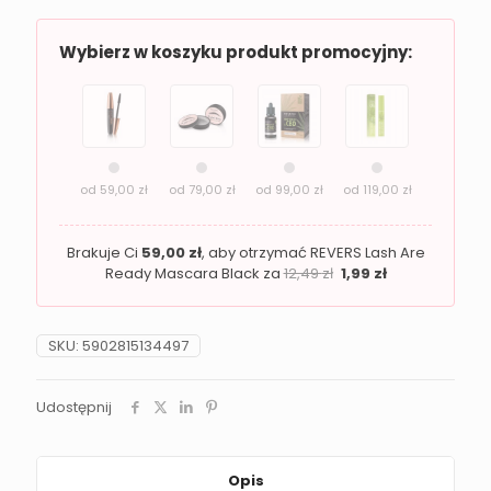
Charm
Wybierz w koszyku produkt promocyjny:
od
59,00
zł
od
79,00
zł
od
99,00
zł
od
119,00
zł
Brakuje Ci
59,00
zł
, aby otrzymać REVERS Lash Are
Ready Mascara Black za
12,49
zł
1,99
zł
SKU:
5902815134497
Udostępnij
Opis