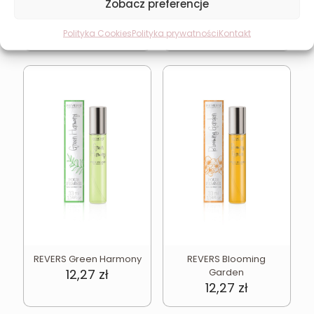
Zobacz preferencje
REVERS Peony Dream
REVERS Currant Charm
12,27
zł
12,27
zł
Polityka Cookies
Polityka prywatności
Kontakt
REVERS Green Harmony
REVERS Blooming
12,27
zł
Garden
12,27
zł