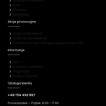
Manicure i Pedicure
Dom
Nowości
Bestsellery
Akcje promocyjne
Gratis za Facebook
Gratis do zamówienia
Odżywka do rzęs -50% przy zakupie tuszu CBD
Informacje
FAQ
Dostawa i płatność
Regulamin
Polityka cookies
Obsługa klienta
+48 734 492 557
Poniedziałek – Piątek: 8:00 - 17:00