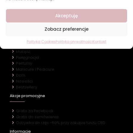
Revers Cosmetics
Akceptuję
O firmie
Nasz marki
Kontakt
Zobacz preferencje
Kategorie
Polityka Cookies
Polityka prywatności
Kontakt
Makijaż
Pielęgnacja
Perfumy
Manicure i Pedicure
Dom
Nowości
Bestsellery
Akcje promocyjne
Gratis za Facebook
Gratis do zamówienia
Odżywka do rzęs -50% przy zakupie tuszu CBD
Informacje