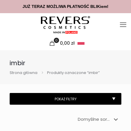
JUŻ TERAZ MOŻLIWA PŁATNOŚĆ BLIKiem!
0
0,00
zł
imbir
Strona główna
Produkty oznaczone “imbir”