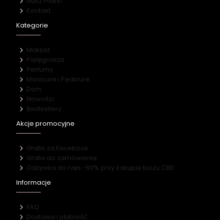
Nasz marki
Kontakt
Kategorie
Makijaż
Pielęgnacja
Perfumy
Manicure i Pedicure
Dom
Nowości
Bestsellery
Akcje promocyjne
Gratis za Facebook
Gratis do zamówienia
Odżywka do rzęs -50% przy zakupie tuszu CBD
Informacje
FAQ
Dostawa i płatność