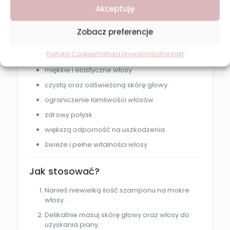
Efekt po zastosowaniu
Akceptuję
Regularne stosowanie szamponu zapewnia:
Zobacz preferencje
intensywnie nawilżone włosy
Polityka Cookies
Polityka prywatności
Kontakt
zregenerowane i mocniejsze pasma
miękkie i elastyczne włosy
czystą oraz odświeżoną skórę głowy
ograniczenie łamliwości włosów
zdrowy połysk
większą odporność na uszkodzenia
świeże i pełne witalności włosy
Jak stosować?
Nanieś niewielką ilość szamponu na mokre
włosy.
Delikatnie masuj skórę głowy oraz włosy do
uzyskania piany.