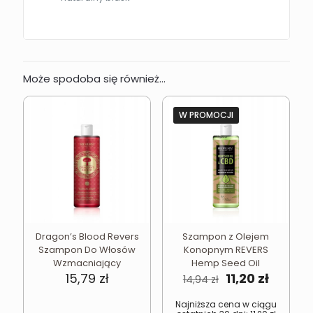
Może spodoba się również…
W PROMOCJI
Dragon’s Blood Revers
Szampon z Olejem
Szampon Do Włosów
Konopnym REVERS
Wzmacniający
Hemp Seed Oil
Pierwotna
Aktual
15,79
zł
11,20
zł
14,94
zł
cena
cena
wynosiła:
wynosi
Najniższa cena w ciągu