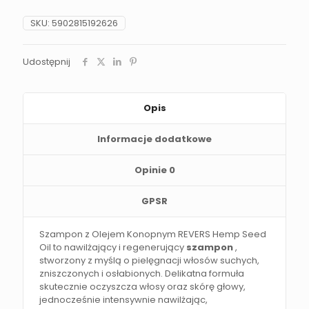
SKU:
5902815192626
Udostępnij
Opis
Informacje dodatkowe
Opinie
0
GPSR
Szampon z Olejem Konopnym REVERS Hemp Seed
Oil to nawilżający i regenerujący
szampon
,
stworzony z myślą o pielęgnacji włosów suchych,
zniszczonych i osłabionych. Delikatna formuła
skutecznie oczyszcza włosy oraz skórę głowy,
jednocześnie intensywnie nawilżając,