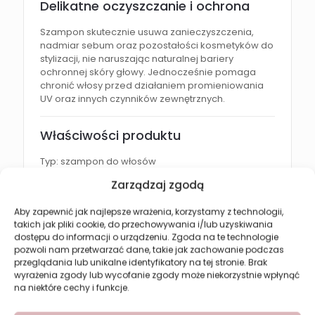
Delikatne oczyszczanie i ochrona
Szampon skutecznie usuwa zanieczyszczenia,
nadmiar sebum oraz pozostałości kosmetyków do
stylizacji, nie naruszając naturalnej bariery
ochronnej skóry głowy. Jednocześnie pomaga
chronić włosy przed działaniem promieniowania
UV oraz innych czynników zewnętrznych.
Właściwości produktu
Typ: szampon do włosów
Zarządzaj zgodą
Działanie: nawilżające, regenerujące i
wzmacniające
Aby zapewnić jak najlepsze wrażenia, korzystamy z technologii,
Przeznaczenie: włosy suche, zniszczone i
takich jak pliki cookie, do przechowywania i/lub uzyskiwania
osłabione
dostępu do informacji o urządzeniu. Zgoda na te technologie
pozwoli nam przetwarzać dane, takie jak zachowanie podczas
Składnik aktywny: naturalny olej konopny z CBD
przeglądania lub unikalne identyfikatory na tej stronie. Brak
wyrażenia zgody lub wycofanie zgody może niekorzystnie wpłynąć
Stosowanie: codziennie
na niektóre cechy i funkcje.