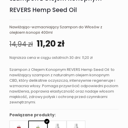
REVERS Hemp Seed Oil
Nawilżająo-wzmacniający Szampon do Włosów z
olejkiem konopii 400ml
Pierwotna
Aktualna
11,20
zł
14,94
zł
cena
cena
wynosiła:
wynosi:
Najniższa cena w ciągu ostatnich 30 dni:
11,20
zł
14,94 zł.
11,20 zł.
Szampon z Olejem Konopnym REVERS Hemp Seed Oil to
nawilżający szampon z naturalnym olejem konopnym
CBD, który delikatnie oczyszcza, intensywnie regeneruje i
wzmacnia włosy. Pomaga przywrócić odpowiedni poziom
nawilżenia, poprawia elastyczność oraz nadaje włosom
miękkość, zdrowy połysk i ochronę przed czynnikami
zewnętrznymi.
Powiązane produkty: