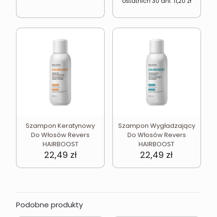
ostatnich 30 dni:
11,20
zł
14,94 zł.
11,20 zł.
Szampon Keratynowy
Szampon Wygładzający
Do Włosów Revers
Do Włosów Revers
HAIRBOOST
HAIRBOOST
22,49
zł
22,49
zł
Podobne produkty