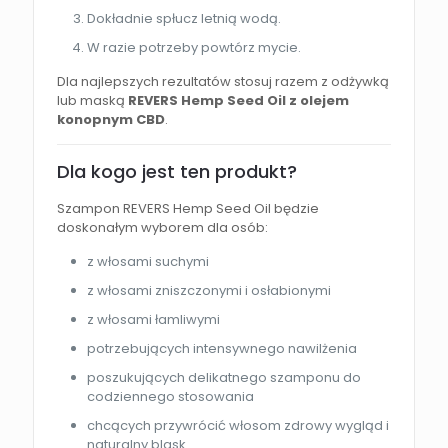
Dokładnie spłucz letnią wodą.
W razie potrzeby powtórz mycie.
Dla najlepszych rezultatów stosuj razem z odżywką
lub maską
REVERS Hemp Seed Oil z olejem
konopnym CBD
.
Dla kogo jest ten produkt?
Szampon REVERS Hemp Seed Oil będzie
doskonałym wyborem dla osób:
z włosami suchymi
z włosami zniszczonymi i osłabionymi
z włosami łamliwymi
potrzebujących intensywnego nawilżenia
poszukujących delikatnego szamponu do
codziennego stosowania
chcących przywrócić włosom zdrowy wygląd i
naturalny blask