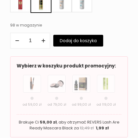
98 w magazynie
ilość
Dodaj do koszyka
Szampon
z
Olejem
Konopnym
REVERS
Wybierz w koszyku produkt promocyjny:
Hemp
Seed
Oil
od
59,00
zł
od
79,00
zł
od
99,00
zł
od
119,00
zł
Brakuje Ci
59,00
zł
, aby otrzymać REVERS Lash Are
Ready Mascara Black za
12,49
zł
1,99
zł