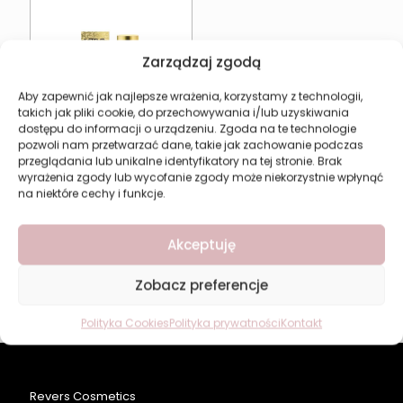
Zarządzaj zgodą
Aby zapewnić jak najlepsze wrażenia, korzystamy z technologii,
takich jak pliki cookie, do przechowywania i/lub uzyskiwania
dostępu do informacji o urządzeniu. Zgoda na te technologie
pozwoli nam przetwarzać dane, takie jak zachowanie podczas
przeglądania lub unikalne identyfikatory na tej stronie. Brak
wyrażenia zgody lub wycofanie zgody może niekorzystnie wpłynąć
na niektóre cechy i funkcje.
Słodkie perfumy uniseks
Akceptuję
LOTUS Sultan Midnight
15,77
zł
Zobacz preferencje
Dodaj do koszyka
Polityka Cookies
Polityka prywatności
Kontakt
Revers Cosmetics