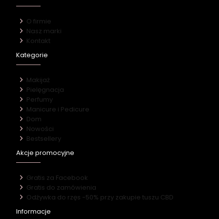
O firmie
Nasz marki
Kontakt
Kategorie
Makijaż
Pielęgnacja
Perfumy
Manicure i Pedicure
Dom
Nowości
Bestsellery
Akcje promocyjne
Gratis za Facebook
Gratis do zamówienia
Odżywka do rzęs -50% przy zakupie tuszu CBD
Informacje