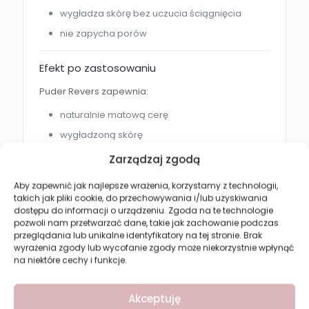
wygładza skórę bez uczucia ściągnięcia
nie zapycha porów
Efekt po zastosowaniu
Puder Revers zapewnia:
naturalnie matową cerę
wygładzoną skórę
mniej widoczne pory i zmarszczki
Zarządzaj zgodą
utrwalony makijaż przez cały dzień
Aby zapewnić jak najlepsze wrażenia, korzystamy z technologii,
świeży i naturalny wygląd
takich jak pliki cookie, do przechowywania i/lub uzyskiwania
dostępu do informacji o urządzeniu. Zgoda na te technologie
pozwoli nam przetwarzać dane, takie jak zachowanie podczas
Jak używać?
przeglądania lub unikalne identyfikatory na tej stronie. Brak
wyrażenia zgody lub wycofanie zgody może niekorzystnie wpłynąć
Nałóż puder za pomocą pędzla lub aplikatora na
na niektóre cechy i funkcje.
całą twarz albo wybrane partie skóry.
Produkt można stosować do utrwalania makijażu
Akceptuję
oraz do poprawek w ciągu dnia.