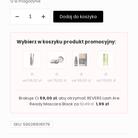
12 w magazynie
ilość
Dodaj do koszyka
Puder
mineralny
Revers
Pure
Mineral
Wybierz w koszyku produkt promocyjny:
02
REVERS
od
59,00
zł
od
79,00
zł
od
99,00
zł
od
119,00
zł
Brakuje Ci
59,00
zł
, aby otrzymać REVERS Lash Are
Ready Mascara Black za
12,49
zł
1,99
zł
SKU:
5902815191179