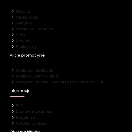
Makijaż
Pielęgnacja
Perfumy
Manicure i Pedicure
Dom
Nowości
Bestsellery
Akcje promocyjne
Gratis za Facebook
Gratis do zamówienia
Odżywka do rzęs -50% przy zakupie tuszu CBD
Informacje
FAQ
Dostawa i płatność
Regulamin
Polityka cookies
Obsługa klienta