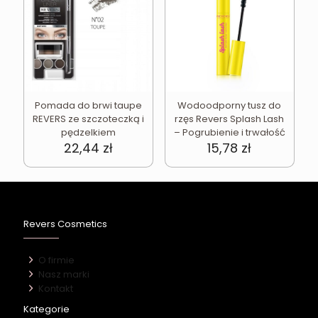
Pomada do brwi taupe
Wodoodporny tusz do
REVERS ze szczoteczką i
rzęs Revers Splash Lash
pędzelkiem
– Pogrubienie i trwałość
22,44
zł
15,78
zł
Revers Cosmetics
O firmie
Nasz marki
Kontakt
Kategorie