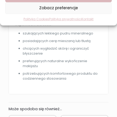
Zobacz preferencje
Dla kogo jest ten produkt?
Polityka Cookies
Polityka prywatności
Kontakt
Puder Revers Pure Mineral Powder będzie
odpowiedni dla osób:
szukających lekkiego pudru mineralnego
posiadających cerę mieszaną lub tłustą
chcących wygładzić skórę i ograniczyć
błyszczenie
preferujących naturalne wykończenie
makijażu
potrzebujących komfortowego produktu do
codziennego stosowania
Może spodoba się również…