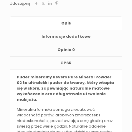
Udostępnij
Opis
Informacje dodatkowe
Opinie
0
GPSR
Puder mineralny Revers Pure Mineral Powder
02 to ultralekki puder do twarzy, który wtapia
się w skórę, zapewniając naturalne matowe
wykończenie oraz długotrwałe utrwalenie
makijażu.
Mineralna formuła pomaga zredukować
widoczność porów, drobnych zmarszczek i
niedoskonałości, pozostawiając cerę gładką oraz
świeżą przez wiele godzin. Naturalne odcienie
idealnie stapiają się ze skórą, dzięki czemu puder