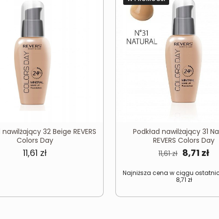
 nawilżający 32 Beige REVERS
Podkład nawilżający 31 Na
Colors Day
REVERS Colors Day
Pierwot
Ak
11,61
zł
8,71
zł
11,61
zł
cena
c
Najniższa cena w ciągu ostatnic
wynosiła
wy
8,71
zł
11,61 zł.
8,7