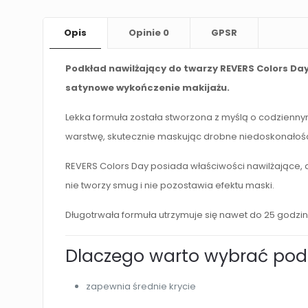
Opis
Opinie
0
GPSR
Podkład nawilżający do twarzy REVERS Colors Day 
satynowe wykończenie makijażu.
Lekka formuła została stworzona z myślą o codziennym
warstwę, skutecznie maskując drobne niedoskonałośc
REVERS Colors Day posiada właściwości nawilżające, d
nie tworzy smug i nie pozostawia efektu maski.
Długotrwała formuła utrzymuje się nawet do 25 godzin
Dlaczego warto wybrać pod
zapewnia średnie krycie