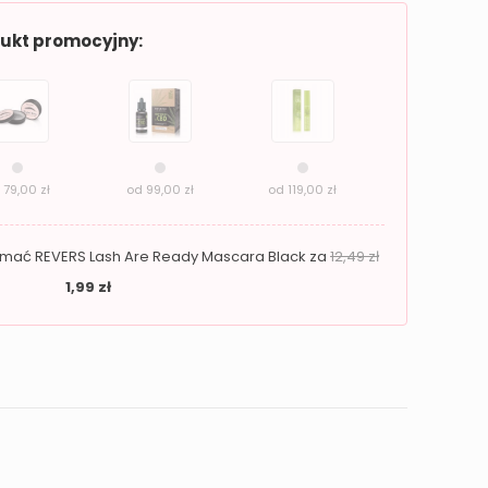
dukt promocyjny:
d
79,00
zł
od
99,00
zł
od
119,00
zł
zymać REVERS Lash Are Ready Mascara Black za
12,49
zł
1,99
zł