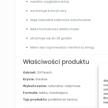
nawilża i wygładza skórę
wyrównuje koloryt cery
daje naturalne satynowe wykończenie
lekka formuła bez efektu maski
utrzymuje się do 25 godzin
łatwo się rozprowadza i nie tworzy smug
Właściwości produktu
Odcień:
33 Peach
Krycie:
średnie
Aby
co
Wykończenie:
naturalne i satynowe
urz
Formuła:
lekka, nawilżająca
zac
Br
Typ produktu:
podkład do twarzy
nie