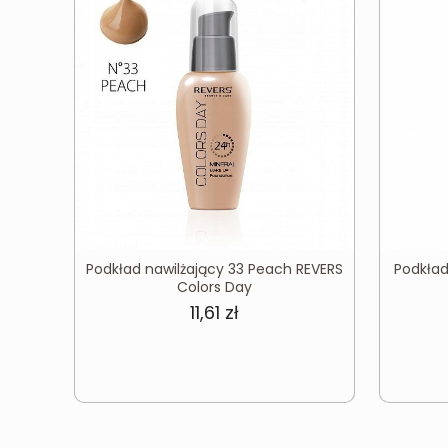
Podkład nawilżający 33 Peach REVERS
Podkład
Colors Day
11,61
zł