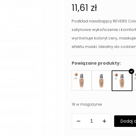
11,61
zł
Podkład nawilżający REVERS Colo
satynowe wykończenie i komfort
wyrównuje koloryt cery, maskuje
efektu maski. Idealny do codzie
Powiązane produkty:
19 w magazynie
ilość
Dodaj 
Podkład
nawilżający