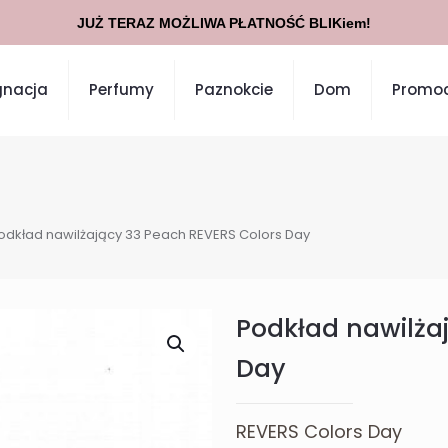
JUŻ TERAZ MOŻLIWA PŁATNOŚĆ BLIKiem!
gnacja
Perfumy
Paznokcie
Dom
Promoc
odkład nawilżający 33 Peach REVERS Colors Day
Podkład nawilża
Day
REVERS Colors Day