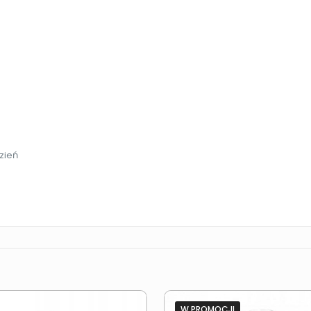
zień
W PROMOCJI