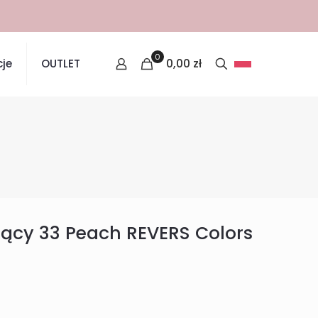
0
0,00
zł
je
OUTLET
jący 33 Peach REVERS Colors