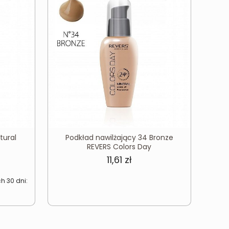
tural
Podkład nawilżający 34 Bronze
REVERS Colors Day
na
tualna
11,61
zł
ena
h 30 dni:
:
nosi:
1 zł.