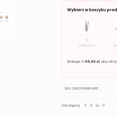
33
Wybierz w koszyku pro
Peach
REVERS
Colors
Day
od
59,00
zł
o
Brakuje Ci
59,00
zł
, aby otr
SKU:
5902114880460
Udostępnij