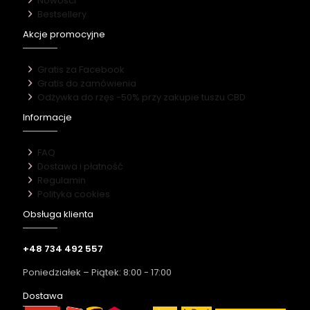
Nowości
Bestsellery
Akcje promocyjne
Gratis za Facebook
Gratis do zamówienia
Odżywka do rzęs -50% przy zakupie tuszu CBD
Informacje
FAQ
Dostawa i płatność
Regulamin
Polityka cookies
Obsługa klienta
+48 734 492 557
Poniedziałek – Piątek: 8:00 - 17:00
Dostawa