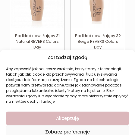
Podkład nawilżający 31
Podkład nawilżający 32
Natural REVERS Colors
Beige REVERS Colors
Day
Day
Pierwotna
Aktualna
8,71
zł
11,61
zł
11,61
zł
Zarządzaj zgodą
cena
cena
wynosiła:
wynosi:
Najniższa cena w ciągu
Aby zapewnić jak najlepsze wrażenia, korzystamy z technologii,
ostatnich 30 dni:
8,71
zł
11,61 zł.
8,71 zł.
takich jak pliki cookie, do przechowywania i/lub uzyskiwania
dostępu do informacji o urządzeniu. Zgoda na te technologie
Dodaj do koszyka
Dodaj do koszyka
pozwoli nam przetwarzać dane, takie jak zachowanie podczas
przeglądania lub unikalne identyfikatory na tej stronie. Brak
wyrażenia zgody lub wycofanie zgody może niekorzystnie wpłynąć
na niektóre cechy i funkcje.
Akceptuję
Zobacz preferencje