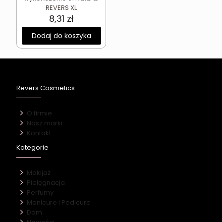
REVERS XL
8,31
zł
Dodaj do koszyka
Revers Cosmetics
O firmie
Nasz marki
Kontakt
Kategorie
Makijaż
Pielęgnacja
Perfumy
Manicure i Pedicure
Dom