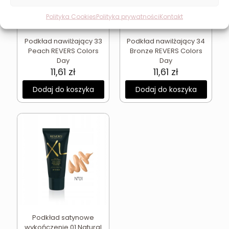
Polityka Cookies
Polityka prywatności
Kontakt
Podkład nawilżający 33
Podkład nawilżający 34
Peach REVERS Colors
Bronze REVERS Colors
Day
Day
11,61
zł
11,61
zł
Dodaj do koszyka
Dodaj do koszyka
Podkład satynowe
wykończenie 01 Natural