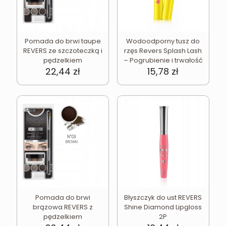
Pomada do brwi taupe
Wodoodporny tusz do
REVERS ze szczoteczką i
rzęs Revers Splash Lash
pędzelkiem
– Pogrubienie i trwałość
22,44
zł
15,78
zł
Pomada do brwi
Błyszczyk do ust REVERS
brązowa REVERS z
Shine Diamond Lipgloss
pędzelkiem
2P