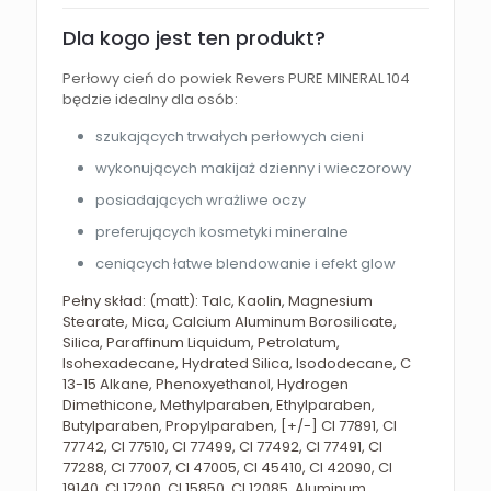
Dla kogo jest ten produkt?
Perłowy cień do powiek Revers PURE MINERAL 104
będzie idealny dla osób:
szukających trwałych perłowych cieni
wykonujących makijaż dzienny i wieczorowy
posiadających wrażliwe oczy
preferujących kosmetyki mineralne
ceniących łatwe blendowanie i efekt glow
Pełny skład: (matt): Talc, Kaolin, Magnesium
Stearate, Mica, Calcium Aluminum Borosilicate,
Silica, Paraffinum Liquidum, Petrolatum,
Isohexadecane, Hydrated Silica, Isododecane, C
13-15 Alkane, Phenoxyethanol, Hydrogen
Dimethicone, Methylparaben, Ethylparaben,
Butylparaben, Propylparaben, [+/-] CI 77891, CI
77742, CI 77510, CI 77499, CI 77492, CI 77491, CI
77288, CI 77007, CI 47005, CI 45410, CI 42090, CI
19140, CI 17200, CI 15850, CI 12085, Aluminum