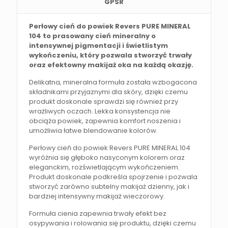
GPSR
Perłowy cień do powiek Revers PURE MINERAL
104 to prasowany cień mineralny o
intensywnej pigmentacji i świetlistym
wykończeniu, który pozwala stworzyć trwały
oraz efektowny makijaż oka na każdą okazję.
Delikatna, mineralna formuła została wzbogacona
składnikami przyjaznymi dla skóry, dzięki czemu
produkt doskonale sprawdzi się również przy
wrażliwych oczach. Lekka konsystencja nie
obciąża powiek, zapewnia komfort noszenia i
umożliwia łatwe blendowanie kolorów.
Perłowy cień do powiek Revers PURE MINERAL 104
wyróżnia się głęboko nasyconym kolorem oraz
eleganckim, rozświetlającym wykończeniem.
Produkt doskonale podkreśla spojrzenie i pozwala
stworzyć zarówno subtelny makijaż dzienny, jak i
bardziej intensywny makijaż wieczorowy.
Formuła cienia zapewnia trwały efekt bez
osypywania i rolowania się produktu, dzięki czemu