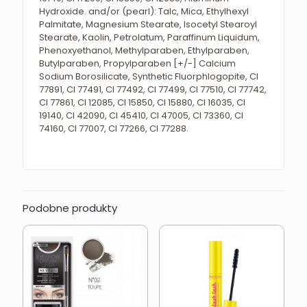
Hydroxide. and/or (pearl): Talc, Mica, Ethylhexyl
Palmitate, Magnesium Stearate, Isocetyl Stearoyl
Stearate, Kaolin, Petrolatum, Paraffinum Liquidum,
Phenoxyethanol, Methylparaben, Ethylparaben,
Butylparaben, Propylparaben [+/-] Calcium
Sodium Borosilicate, Synthetic Fluorphlogopite, CI
77891, CI 77491, CI 77492, CI 77499, CI 77510, CI 77742,
CI 77861, CI 12085, CI 15850, CI 15880, CI 16035, CI
19140, CI 42090, CI 45410, CI 47005, CI 73360, CI
74160, CI 77007, CI 77266, CI 77288.
Podobne produkty