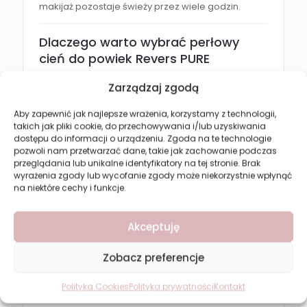
makijaż pozostaje świeży przez wiele godzin.
Dlaczego warto wybrać perłowy
cień do powiek Revers PURE
MINERAL?
Zarządzaj zgodą
mineralna i delikatna formuła
Aby zapewnić jak najlepsze wrażenia, korzystamy z technologii,
intensywna pigmentacja i połysk
takich jak pliki cookie, do przechowywania i/lub uzyskiwania
dostępu do informacji o urządzeniu. Zgoda na te technologie
trwały efekt makijażu oka
pozwoli nam przetwarzać dane, takie jak zachowanie podczas
łatwe blendowanie bez smug
przeglądania lub unikalne identyfikatory na tej stronie. Brak
wyrażenia zgody lub wycofanie zgody może niekorzystnie wpłynąć
eleganckie perłowe wykończenie
na niektóre cechy i funkcje.
odpowiedni do codziennego i wieczorowego
makijażu
Akceptuję
bezpieczny dla wrażliwych oczu
Zobacz preferencje
Efekt po zastosowaniu
Polityka Cookies
Polityka prywatności
Kontakt
Cień do powiek Revers zapewnia: