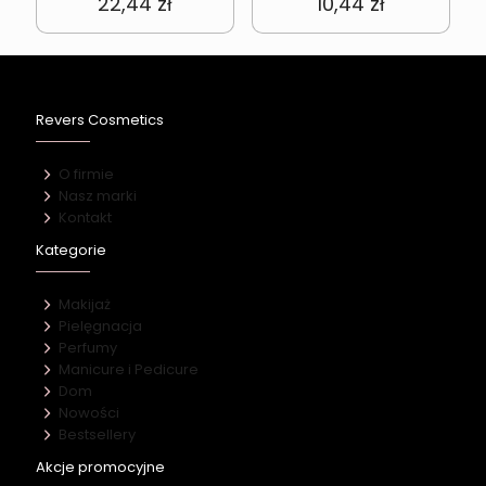
22,44
zł
10,44
zł
Revers Cosmetics
O firmie
Nasz marki
Kontakt
Kategorie
Makijaż
Pielęgnacja
Perfumy
Manicure i Pedicure
Dom
Nowości
Bestsellery
Akcje promocyjne