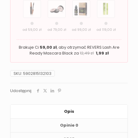
MINERAL
104
od
59,00
zł
od
79,00
zł
od
99,00
zł
od
119,00
zł
Brakuje Ci
59,00
zł
, aby otrzymać REVERS Lash Are
Ready Mascara Black za
12,49
zł
1,99
zł
SKU:
5902815132103
Udostępnij
Opis
Opinie
0