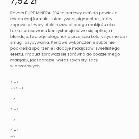
7,92
zł
Revers PURE MINERAL 104 to perłowy cień do powiek o
mineralnej formule i intensywnej pigmentacji, który
zapewnia trwały efekt rozświetlonego makijażu oka.
Lekka, prasowana konsystencja łatwo się aplikuje i
blenduje, tworząc eleganckie przejścia kolorystyczne bez
smug i osypywania. Perłowe wykończenie subtelnie
podkreśla spojrzenie i dodaje makijażowi świetlistego
efektu. Produkt sprawdzi się zarówno do codziennego
makijażu, jak i bardziej wyrazistych stylizacji
wieczorowych.
<!–>
–><!–>
–>
<!–>
–>
<!–>
–>