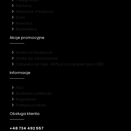
Perfumy
Manicure i Pedicure
Dom
Nowości
Bestsellery
Akcje promocyjne
Gratis za Facebook
Gratis do zamówienia
Odżywka do rzęs -50% przy zakupie tuszu CBD
Informacje
FAQ
Dostawa i płatność
Regulamin
Polityka cookies
Obsługa klienta
+48 734 492 557