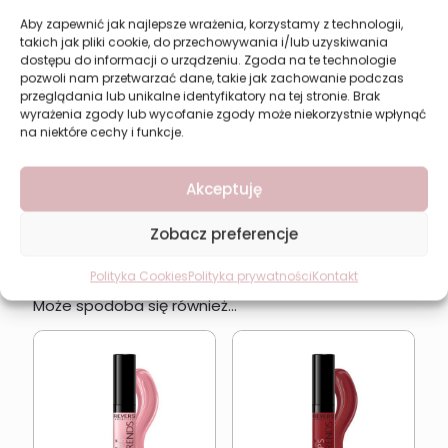
Aby zapewnić jak najlepsze wrażenia, korzystamy z technologii,
Ingredients: Isododecane, Kaolin, Isononyl Isonanoate, Petrolatum,
takich jak pliki cookie, do przechowywania i/lub uzyskiwania
Isostearyl Isostearate, Mica, Polybuten, Silica Dimethyl Silyate,
dostępu do informacji o urządzeniu. Zgoda na te technologie
Disteardimonium Hectorite, Ethylene/Propylene/Styrene
pozwoli nam przetwarzać dane, takie jak zachowanie podczas
Copolymer, Dimethicone Crosspolymer, Propylene Carbonate,
przeglądania lub unikalne identyfikatory na tej stronie. Brak
Butylene/Ethylene/Styrene Copolymer, Aluminum Hydroxide,
wyrażenia zgody lub wycofanie zgody może niekorzystnie wpłynąć
Tocopheryl Acetate, Parfum (Fragrance), Phenoxyethanol, Benzyl
na niektóre cechy i funkcje.
Benzoate, PEG-8, Ethylhexylglycerin, Tocopherol, Hexyl Cinnamal,
BHT, Ascorbyl Palmitate, Ascorbic Acid, Citric Acid, Benzyl Alcohol,
Isoeugenol [+/-] CI 77891, CI 77491, CI 77492, CI 77499, CI 15850, CI
Akceptuję
19140, CI 45410, CI 45380.
Zobacz preferencje
Polityka Cookies
Polityka prywatności
Kontakt
Może spodoba się również…