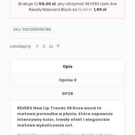
Brakuje Ci
59,00
zł
, aby otrzymać REVERS Lash Are
Ready Mascara Black za
12,49
zł
1,99
zł
SKU:
5902815199786
Udostępnij
Opis
Opinie
0
GPSR
REVERS New Lip Trends 08 Rose wood to
matowa pomadka w płynie, która zapewnia
intensywny kolor, trwały efekt i eleganckie
matowe wykończenie ust.