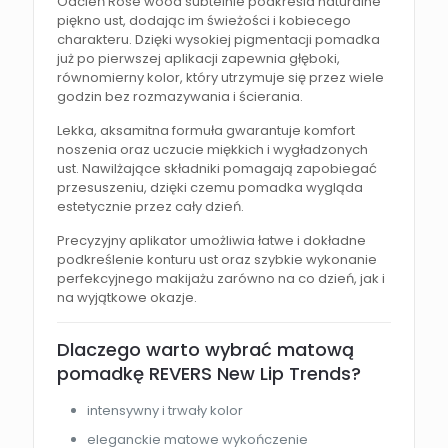
Odcień Rose wood subtelnie podkreśla naturalne
piękno ust, dodając im świeżości i kobiecego
charakteru. Dzięki wysokiej pigmentacji pomadka
już po pierwszej aplikacji zapewnia głęboki,
równomierny kolor, który utrzymuje się przez wiele
godzin bez rozmazywania i ścierania.
Lekka, aksamitna formuła gwarantuje komfort
noszenia oraz uczucie miękkich i wygładzonych
ust. Nawilżające składniki pomagają zapobiegać
przesuszeniu, dzięki czemu pomadka wygląda
estetycznie przez cały dzień.
Precyzyjny aplikator umożliwia łatwe i dokładne
podkreślenie konturu ust oraz szybkie wykonanie
perfekcyjnego makijażu zarówno na co dzień, jak i
na wyjątkowe okazje.
Dlaczego warto wybrać matową
pomadkę REVERS New Lip Trends?
intensywny i trwały kolor
eleganckie matowe wykończenie