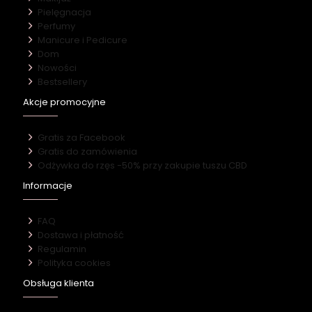
Pielęgnacja
Perfumy
Manicure i Pedicure
Dom
Nowości
Bestsellery
Akcje promocyjne
Gratis za Facebook
Gratis do zamówienia
Odżywka do rzęs -50% przy zakupie tuszu CBD
Informacje
FAQ
Dostawa i płatność
Regulamin
Polityka cookies
Obsługa klienta