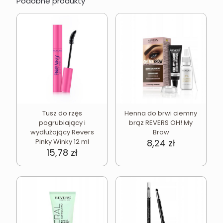
Podobne produkty
Tusz do rzęs
Henna do brwi ciemny
pogrubiający i
brąz REVERS OH! My
wydłużający Revers
Brow
Pinky Winky 12 ml
8,24
zł
15,78
zł