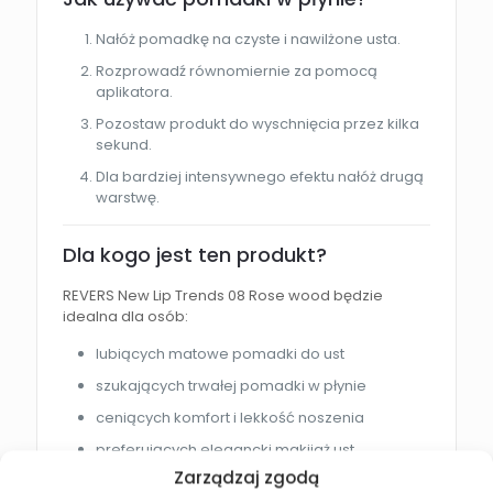
Nałóż pomadkę na czyste i nawilżone usta.
Rozprowadź równomiernie za pomocą
aplikatora.
Pozostaw produkt do wyschnięcia przez kilka
sekund.
Dla bardziej intensywnego efektu nałóż drugą
warstwę.
Dla kogo jest ten produkt?
REVERS New Lip Trends 08 Rose wood będzie
idealna dla osób:
lubiących matowe pomadki do ust
szukających trwałej pomadki w płynie
ceniących komfort i lekkość noszenia
preferujących elegancki makijaż ust
Zarządzaj zgodą
chcących podkreślić naturalny kształt ust