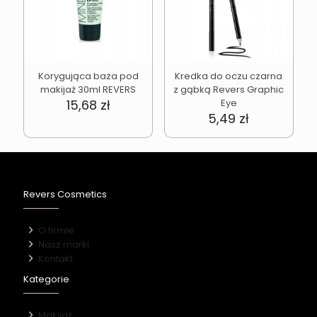
Korygująca baza pod
Kredka do oczu czarna
makijaż 30ml REVERS
z gąbką Revers Graphic
15,68
zł
Eye
5,49
zł
Revers Cosmetics
O firmie
Nasz marki
Kontakt
Kategorie
Makijaż