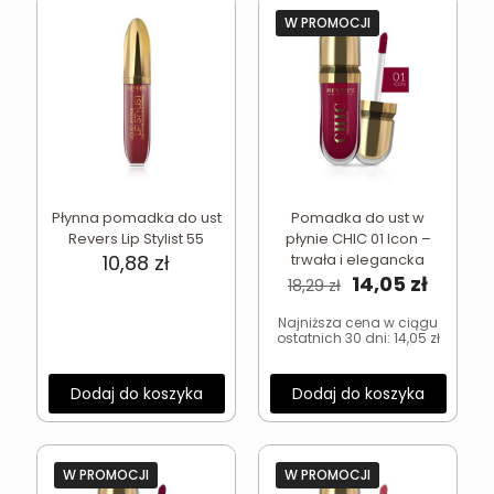
W PROMOCJI
Płynna pomadka do ust
Pomadka do ust w
Revers Lip Stylist 55
płynie CHIC 01 Icon –
10,88
zł
trwała i elegancka
Pierwotna
Aktual
14,05
zł
18,29
zł
cena
cena
wynosiła:
wynosi
Najniższa cena w ciągu
ostatnich 30 dni:
14,05
zł
18,29 zł.
14,05 zł
Dodaj do koszyka
Dodaj do koszyka
W PROMOCJI
W PROMOCJI