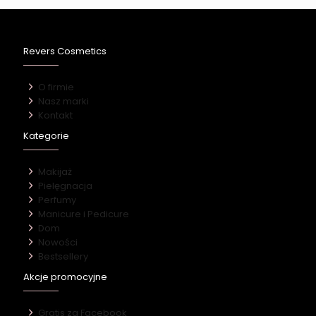
Revers Cosmetics
O firmie
Nasz marki
Kontakt
Kategorie
Makijaż
Pielęgnacja
Perfumy
Manicure i Pedicure
Dom
Nowości
Bestsellery
Akcje promocyjne
Gratis za Facebook