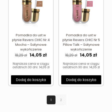
Pomadka do ust w
Pomadka do ust w
płynie Revers CHIC Nr 4
płynie Revers CHIC Nr 5
Mocha – Satynowe
Pillow Talk – Satynowe
wykończenie
wykończenie
Pierwotna
Aktualna
Pierwotna
Aktual
14,05
zł
14,05
zł
18,29
zł
18,29
zł
cena
cena
cena
cena
wynosiła:
wynosi:
wynosiła:
wynosi
Najniższa cena w ciągu
Najniższa cena w ciągu
ostatnich 30 dni:
14,05
zł
ostatnich 30 dni:
14,05
zł
18,29 zł.
14,05 zł.
18,29 zł.
14,05 zł
Dodaj do koszyka
Dodaj do koszyka
1
2