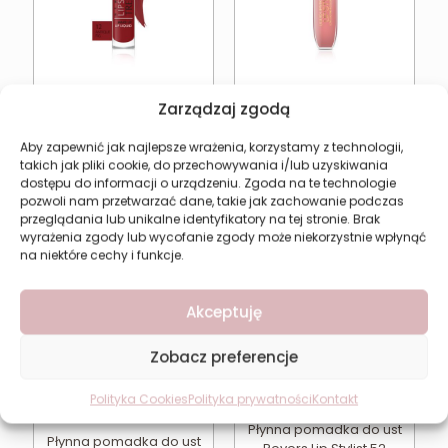
Matowa pomadka w
Płynna pomadka do ust
Zarządzaj zgodą
płynie REVERS New Lip
Revers Lip Stylist 50
Trends 12 Antique Fig
10,88
zł
Aby zapewnić jak najlepsze wrażenia, korzystamy z technologii,
14,60
zł
takich jak pliki cookie, do przechowywania i/lub uzyskiwania
dostępu do informacji o urządzeniu. Zgoda na te technologie
Dodaj do koszyka
Dodaj do koszyka
pozwoli nam przetwarzać dane, takie jak zachowanie podczas
przeglądania lub unikalne identyfikatory na tej stronie. Brak
wyrażenia zgody lub wycofanie zgody może niekorzystnie wpłynąć
na niektóre cechy i funkcje.
Akceptuję
Zobacz preferencje
Polityka Cookies
Polityka prywatności
Kontakt
Płynna pomadka do ust
Płynna pomadka do ust