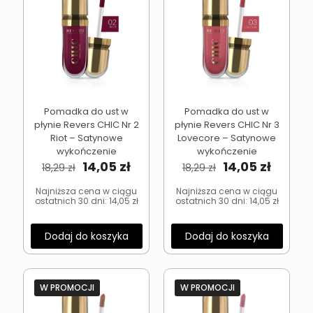
Pomadka do ust w
Pomadka do ust w
płynie Revers CHIC Nr 2
płynie Revers CHIC Nr 3
Riot – Satynowe
Lovecore – Satynowe
wykończenie
wykończenie
Pierwotna
Aktualna
Pierwotna
Aktual
14,05
zł
14,05
zł
18,29
zł
18,29
zł
cena
cena
cena
cena
wynosiła:
wynosi:
wynosiła:
wynosi
Najniższa cena w ciągu
Najniższa cena w ciągu
ostatnich 30 dni:
14,05
zł
ostatnich 30 dni:
14,05
zł
18,29 zł.
14,05 zł.
18,29 zł.
14,05 zł
Dodaj do koszyka
Dodaj do koszyka
W PROMOCJI
W PROMOCJI