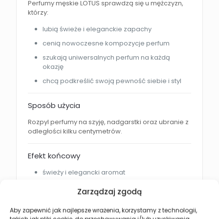
Perfumy męskie LOTUS sprawdzą się u mężczyzn,
którzy:
lubią świeże i eleganckie zapachy
cenią nowoczesne kompozycje perfum
szukają uniwersalnych perfum na każdą
okazję
chcą podkreślić swoją pewność siebie i styl
Sposób użycia
Rozpyl perfumy na szyję, nadgarstki oraz ubranie z
odległości kilku centymetrów.
Efekt końcowy
świeży i elegancki aromat
harmonijna owocowo-drzewna kompozycja
Zarządzaj zgodą
subtelna zmysłowość piżma i sandałowca
Aby zapewnić jak najlepsze wrażenia, korzystamy z technologii,
uczucie świeżości przez wiele godzin