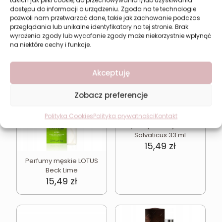
takich jak pliki cookie, do przechowywania i/lub uzyskiwania
dostępu do informacji o urządzeniu. Zgoda na te technologie
pozwoli nam przetwarzać dane, takie jak zachowanie podczas
przeglądania lub unikalne identyfikatory na tej stronie. Brak
wyrażenia zgody lub wycofanie zgody może niekorzystnie wpłynąć
na niektóre cechy i funkcje.
Może spodoba się również…
Akceptuję
Zobacz preferencje
Polityka Cookies
Polityka prywatności
Kontakt
Męskie perfumy LOTUS
Salvaticus 33 ml
15,49
zł
Perfumy męskie LOTUS
Beck Lime
15,49
zł