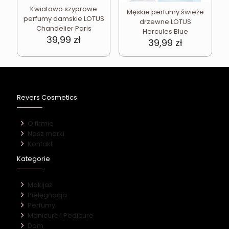
Kwiatowo szyprowe
Męskie perfumy świeże
perfumy damskie LOTUS
drzewne LOTUS
Chandelier Paris
Hercules Blue
39,99
zł
39,99
zł
Revers Cosmetics
O firmie
Nasz marki
Kontakt
Kategorie
Makijaż
Pielęgnacja
Perfumy
Manicure i Pedicure
Dom