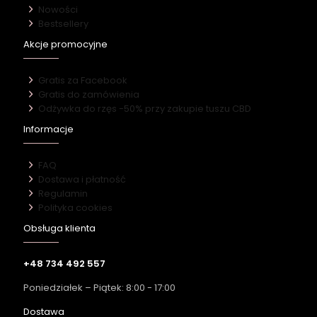
Nowości
Bestsellery
Akcje promocyjne
Gratis za Facebook
Gratis do zamówienia
Odżywka do rzęs -50% przy zakupie tuszu CBD
Informacje
FAQ
Dostawa i płatność
Regulamin
Polityka cookies
Obsługa klienta
+48 734 492 557
Poniedziałek – Piątek: 8:00 - 17:00
Dostawa