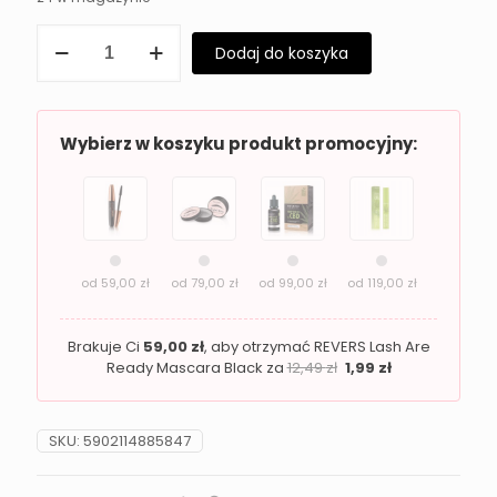
ilość
Dodaj do koszyka
Świeże
perfumy
męskie
LOTUS
Bleu
Wybierz w koszyku produkt promocyjny:
&
Lagune
od
59,00
zł
od
79,00
zł
od
99,00
zł
od
119,00
zł
Brakuje Ci
59,00
zł
, aby otrzymać REVERS Lash Are
Ready Mascara Black za
12,49
zł
1,99
zł
SKU:
5902114885847