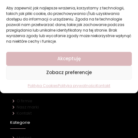
Aby zapewnić jak najlepsze wrażenia, korzystamy z technologii,
takich jak pliki cookie, do przechowywania i/lub uzyskiwania
dostępu do informacji o urządzeniu. Zgoda na te technologie
pozwoli nam przetwarzać dane, takie jak zachowanie podczas
Świeże perfumy męskie
przeglądania lub unikalne identyfikatory na tej stronie. Brak
LOTUS Bleu & Lagune
wyrażenia zgody lub wycofanie zgody może niekorzystnie wpłynąć
15,49
zł
na niektóre cechy i funkcje.
Dodaj do koszyka
Akceptuję
Zobacz preferencje
Revers Cosmetics
Polityka Cookies
Polityka prywatności
Kontakt
O firmie
Nasz marki
Kontakt
Kategorie
Makijaż