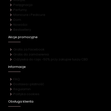
Pielęgnacja
Perfumy
Manicure i Pedicure
Dom
Nowości
Bestsellery
Akcje promocyjne
Gratis za Facebook
Gratis do zamówienia
Odżywka do rzęs -50% przy zakupie tuszu CBD
Informacje
FAQ
Dostawa i płatność
Regulamin
Polityka cookies
Obsługa klienta