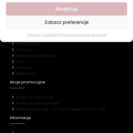
O firmie
Nasz marki
Akceptuję
Kontakt
Zobacz preferencje
Kategorie
Polityka Cookies
Polityka prywatności
Kontakt
Makijaż
Pielęgnacja
Perfumy
Manicure i Pedicure
Dom
Nowości
Bestsellery
Akcje promocyjne
Gratis za Facebook
Gratis do zamówienia
Odżywka do rzęs -50% przy zakupie tuszu CBD
Informacje
FAQ