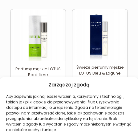
Świeże perfumy męskie
Perfumy męskie LOTUS
LOTUS Bleu & Lagune
Beck Lime
15,49
zł
15,49
zł
Zarządzaj zgodą
Dodaj do koszyka
Dodaj do koszyka
Aby zapewnić jak najlepsze wrażenia, korzystamy z technologii,
takich jak pliki cookie, do przechowywania i/lub uzyskiwania
dostępu do informacji o urządzeniu. Zgoda na te technologie
pozwoli nam przetwarzać dane, takie jak zachowanie podczas
przeglądania lub unikalne identyfikatory na tej stronie. Brak
wyrażenia zgody lub wycofanie zgody może niekorzystnie wpłynąć
Revers Cosmetics
na niektóre cechy i funkcje.