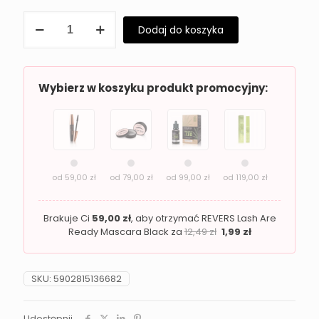
ilość
Dodaj do koszyka
Perfumowane
Masło
do
Ciała
Luxurious
Wybierz w koszyku produkt promocyjny:
Cloud
–
Nawilżenie
i
Zmysłowy
Zapach
od
59,00
zł
od
79,00
zł
od
99,00
zł
od
119,00
zł
Brakuje Ci
59,00
zł
, aby otrzymać REVERS Lash Are
Ready Mascara Black za
12,49
zł
1,99
zł
SKU:
5902815136682
Udostępnij