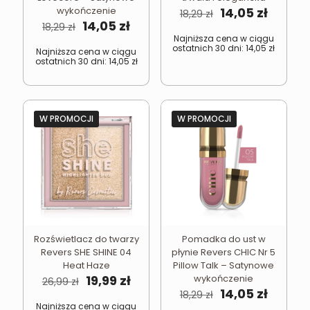
Pierwotna
Aktual
wykończenie
14,05
zł
18,29
zł
Pierwotna
Aktualna
cena
cena
14,05
zł
18,29
zł
cena
cena
wynosiła:
wynosi
Najniższa cena w ciągu
ostatnich 30 dni:
14,05
zł
wynosiła:
wynosi:
18,29 zł.
14,05 zł
Najniższa cena w ciągu
ostatnich 30 dni:
14,05
zł
18,29 zł.
14,05 zł.
W PROMOCJI
W PROMOCJI
Rozświetlacz do twarzy
Pomadka do ust w
Revers SHE SHINE 04
płynie Revers CHIC Nr 5
Heat Haze
Pillow Talk – Satynowe
Pierwotna
Aktualna
19,99
zł
wykończenie
26,99
zł
cena
cena
Pierwotna
Aktual
14,05
zł
18,29
zł
wynosiła:
wynosi:
cena
cena
Najniższa cena w ciągu