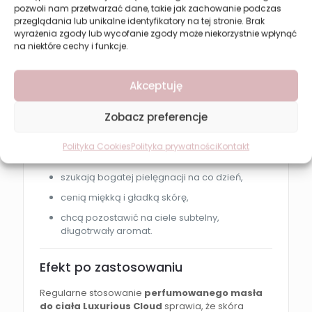
pozwoli nam przetwarzać dane, takie jak zachowanie podczas
Stosuj codziennie po kąpieli lub zawsze wtedy, gdy
przeglądania lub unikalne identyfikatory na tej stronie. Brak
skóra potrzebuje nawilżenia i pielęgnacji.
wyrażenia zgody lub wycofanie zgody może niekorzystnie wpłynąć
na niektóre cechy i funkcje.
Dla kogo?
Akceptuję
Perfumowane masło do ciała Luxurious Cloud
będzie doskonałym wyborem dla osób, które:
Zobacz preferencje
chcą intensywnie nawilżyć skórę,
lubią kosmetyki o eleganckich,
Polityka Cookies
Polityka prywatności
Kontakt
perfumowanych zapachach,
szukają bogatej pielęgnacji na co dzień,
cenią miękką i gładką skórę,
chcą pozostawić na ciele subtelny,
długotrwały aromat.
Efekt po zastosowaniu
Regularne stosowanie
perfumowanego masła
do ciała Luxurious Cloud
sprawia, że skóra