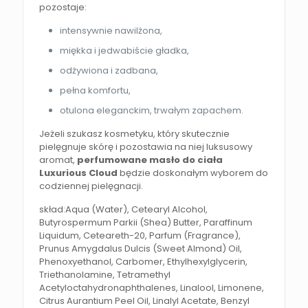
pozostaje:
intensywnie nawilżona,
miękka i jedwabiście gładka,
odżywiona i zadbana,
pełna komfortu,
otulona eleganckim, trwałym zapachem.
Jeżeli szukasz kosmetyku, który skutecznie
pielęgnuje skórę i pozostawia na niej luksusowy
aromat,
perfumowane masło do ciała
Luxurious Cloud
będzie doskonałym wyborem do
codziennej pielęgnacji.
skład:Aqua (Water), Cetearyl Alcohol,
Butyrospermum Parkii (Shea) Butter, Paraffinum
Liquidum, Ceteareth-20, Parfum (Fragrance),
Prunus Amygdalus Dulcis (Sweet Almond) Oil,
Phenoxyethanol, Carbomer, Ethylhexylglycerin,
Triethanolamine, Tetramethyl
Acetyloctahydronaphthalenes, Linalool, Limonene,
Citrus Aurantium Peel Oil, Linalyl Acetate, Benzyl