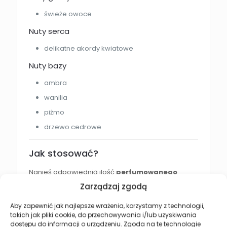
świeże owoce
Nuty serca
delikatne akordy kwiatowe
Nuty bazy
ambra
wanilia
piżmo
drzewo cedrowe
Jak stosować?
Nanieś odpowiednią ilość
perfumowanego
masła do ciała Luxurious Cloud
na czystą i
Zarządzaj zgodą
suchą skórę.
Aby zapewnić jak najlepsze wrażenia, korzystamy z technologii,
Delikatnie wmasuj okrężnymi ruchami aż do
takich jak pliki cookie, do przechowywania i/lub uzyskiwania
całkowitego wchłonięcia.
dostępu do informacji o urządzeniu. Zgoda na te technologie