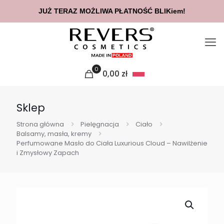
JUŻ TERAZ MOŻLIWA PŁATNOŚĆ BLIKiem!
0
0,00
zł
Sklep
Strona główna
Pielęgnacja
Ciało
Balsamy, masła, kremy
Perfumowane Masło do Ciała Luxurious Cloud – Nawilżenie
i Zmysłowy Zapach