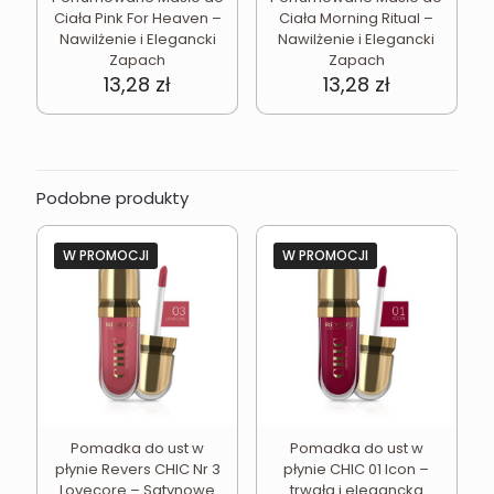
Ciała Pink For Heaven –
Ciała Morning Ritual –
Nawilżenie i Elegancki
Nawilżenie i Elegancki
Zapach
Zapach
13,28
zł
13,28
zł
Podobne produkty
W PROMOCJI
W PROMOCJI
Pomadka do ust w
Pomadka do ust w
płynie Revers CHIC Nr 3
płynie CHIC 01 Icon –
Lovecore – Satynowe
trwała i elegancka