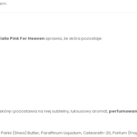
hem.
ała Pink For Heaven
sprawia, że skóra pozostaje:
 skórę i pozostawia na niej subtelny, luksusowy aromat,
perfumowane
Parkii (Shea) Butter, Paraffinum Liquidum, Ceteareth-20, Parfum (Fr