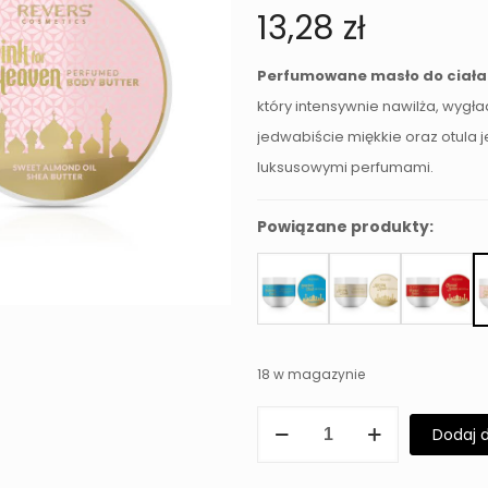
13,28
zł
Perfumowane masło do ciała 
który intensywnie nawilża, wygł
jedwabiście miękkie oraz otula
luksusowymi perfumami.
Powiązane produkty:
18 w magazynie
ilość
Dodaj 
Perfumowane
Masło