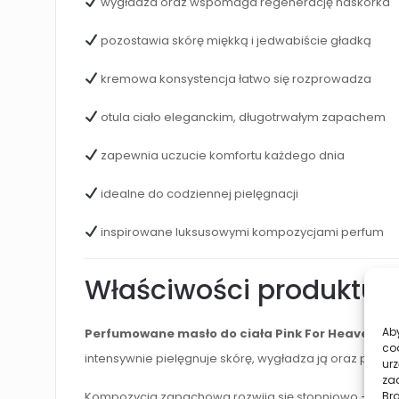
wygładza oraz wspomaga regenerację naskórka
pozostawia skórę miękką i jedwabiście gładką
kremowa konsystencja łatwo się rozprowadza
otula ciało eleganckim, długotrwałym zapachem
zapewnia uczucie komfortu każdego dnia
idealne do codziennej pielęgnacji
inspirowane luksusowymi kompozycjami perfum
Właściwości produktu
Aby
Perfumowane masło do ciała Pink For Heaven
zos
co
intensywnie pielęgnuje skórę, wygładza ją oraz pozos
urz
zac
Kompozycja zapachowa rozwija się stopniowo – świe
Br