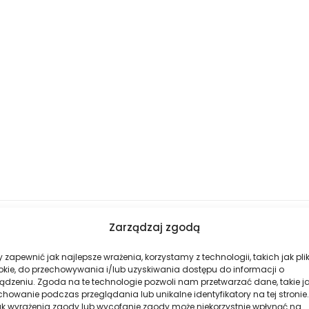
Zarządzaj zgodą
 zapewnić jak najlepsze wrażenia, korzystamy z technologii, takich jak plik
tało stworzone dla osób, które chcą połączyć skuteczną pielęgnac
okie, do przechowywania i/lub uzyskiwania dostępu do informacji o
tawia długotrwałe uczucie miękkości i komfortu.
ądzeniu. Zgoda na te technologie pozwoli nam przetwarzać dane, takie j
howanie podczas przeglądania lub unikalne identyfikatory na tej stronie.
że nuty owocowo-kwiatowe przechodzą w eleganckie akordy kwiato
ak wyrażenia zgody lub wycofanie zgody może niekorzystnie wpłynąć na