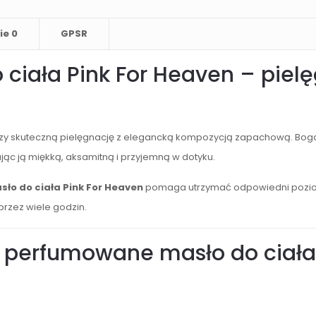
ie
0
GPSR
iała Pink For Heaven – pielę
zy skuteczną pielęgnację z elegancką kompozycją zapachową. Bogat
ąc ją miękką, aksamitną i przyjemną w dotyku.
o do ciała Pink For Heaven
pomaga utrzymać odpowiedni poziom
przez wiele godzin.
 perfumowane masło do ciała 