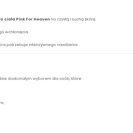
 ciała Pink For Heaven
na czystą i suchą skórę.
go wchłonięcia.
kóra potrzebuje intensywnego nawilżenia.
zie doskonałym wyborem dla osób, które:
we,