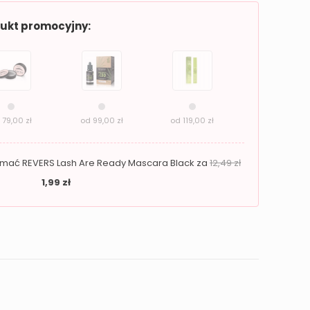
dukt promocyjny:
d
79,00
zł
od
99,00
zł
od
119,00
zł
zymać REVERS Lash Are Ready Mascara Black za
12,49
zł
1,99
zł