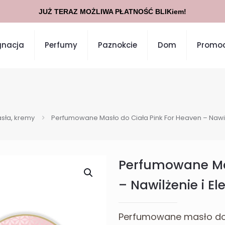
JUŻ TERAZ MOŻLIWA PŁATNOŚĆ BLIKiem!
gnacja
Perfumy
Paznokcie
Dom
Promoc
sła, kremy
Perfumowane Masło do Ciała Pink For Heaven – Nawil
Perfumowane Mas
– Nawilżenie i E
Perfumowane masło do