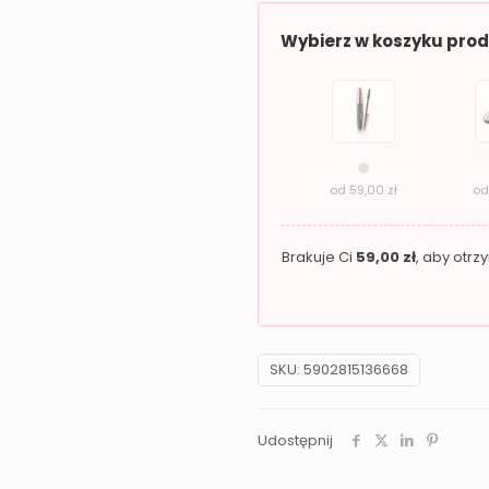
do
Wybierz w koszyku pro
Ciała
Pink
For
Heaven
–
od
59,00
zł
o
Nawilżenie
i
Brakuje Ci
59,00
zł
, aby otr
Elegancki
Zapach
SKU:
5902815136668
Udostępnij