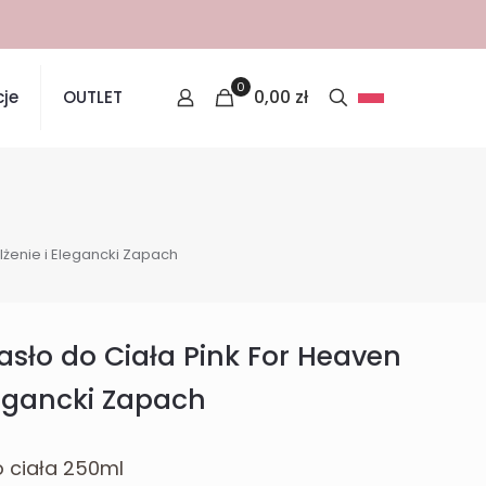
0
0,00
zł
je
OUTLET
żenie i Elegancki Zapach
ło do Ciała Pink For Heaven
legancki Zapach
 ciała 250ml