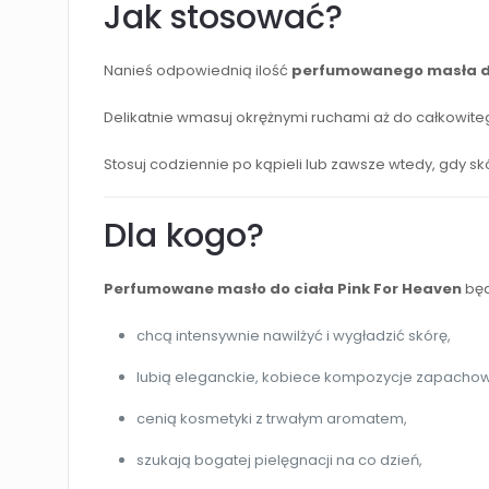
Jak stosować?
Nanieś odpowiednią ilość
perfumowanego masła do
Delikatnie wmasuj okrężnymi ruchami aż do całkowite
Stosuj codziennie po kąpieli lub zawsze wtedy, gdy s
Dla kogo?
Perfumowane masło do ciała Pink For Heaven
będ
chcą intensywnie nawilżyć i wygładzić skórę,
lubią eleganckie, kobiece kompozycje zapacho
cenią kosmetyki z trwałym aromatem,
szukają bogatej pielęgnacji na co dzień,