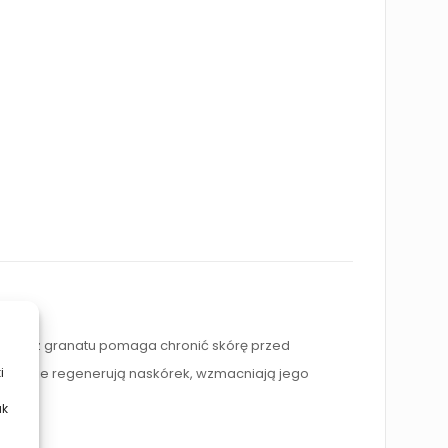
trakt z granatu pomaga chronić skórę przed
skutecznie regenerują naskórek, wzmacniają jego
i
ak