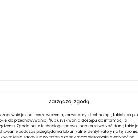
y
Zarządzaj zgodą
ację skóry wymagającej intensywnego odżywienia i nawilżenia. Eks
ej jędrności i sprężystości. Oliwa z oliwek i cenne oleje roślinne 
 zapewnić jak najlepsze wrażenia, korzystamy z technologii, takich jak plik
okie, do przechowywania i/lub uzyskiwania dostępu do informacji o
ądzeniu. Zgoda na te technologie pozwoli nam przetwarzać dane, takie j
howanie podczas przeglądania lub unikalne identyfikatory na tej stronie.
e i pomaga zachować zdrowy, promienny wygląd skóry.
ak wyrażenia zgody lub wycofanie zgody może niekorzystnie wpłynąć na