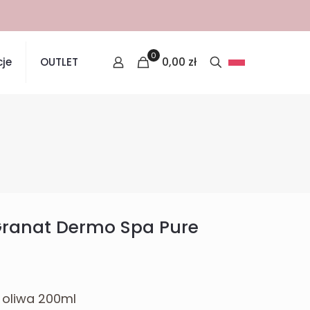
0
0,00
zł
je
OUTLET
Granat Dermo Spa Pure
 oliwa 200ml