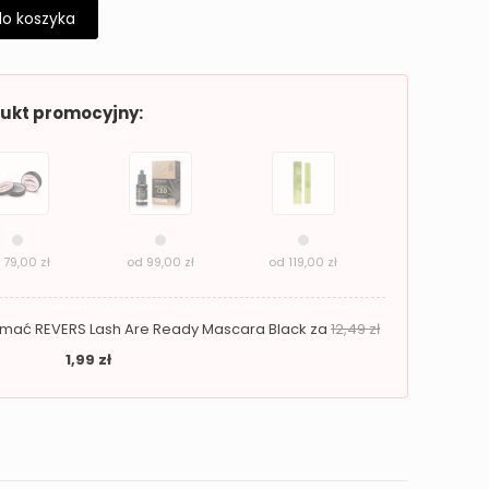
do koszyka
dukt promocyjny:
d
79,00
zł
od
99,00
zł
od
119,00
zł
zymać REVERS Lash Are Ready Mascara Black za
12,49
zł
1,99
zł