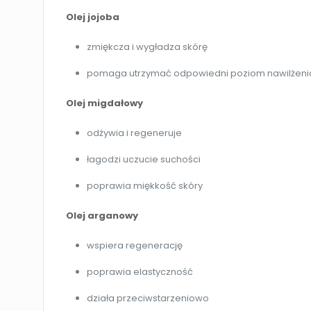
Olej jojoba
zmiękcza i wygładza skórę
pomaga utrzymać odpowiedni poziom nawilżeni
Olej migdałowy
odżywia i regeneruje
łagodzi uczucie suchości
poprawia miękkość skóry
Olej arganowy
wspiera regenerację
poprawia elastyczność
działa przeciwstarzeniowo