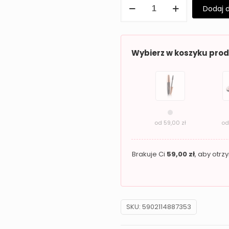
ilość
Dodaj 
Masło
do
Ciała
Wybierz w koszyku pro
Granat
Dermo
Spa
Pure
Essence
od
59,00
zł
o
Brakuje Ci
59,00
zł
, aby otr
SKU:
5902114887353