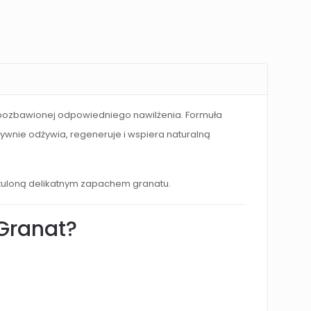
i pozbawionej odpowiedniego nawilżenia. Formuła
ywnie odżywia, regeneruje i wspiera naturalną
otuloną delikatnym zapachem granatu.
Granat?