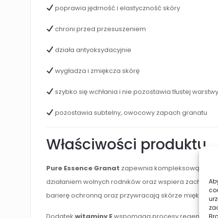
poprawia jędrność i elastyczność skóry
chroni przed przesuszeniem
działa antyoksydacyjnie
wygładza i zmiękcza skórę
szybko się wchłania i nie pozostawia tłustej warstw
pozostawia subtelny, owocowy zapach granatu
Właściwości produktu
Pure Essence Granat
zapewnia kompleksową pielęgn
działaniem wolnych rodników oraz wspiera zachowanie j
Aby
co
barierę ochronną oraz przywracają skórze miękkość.
urz
zac
Dodatek
witaminy E
wspomaga procesy regeneracyjn
Br