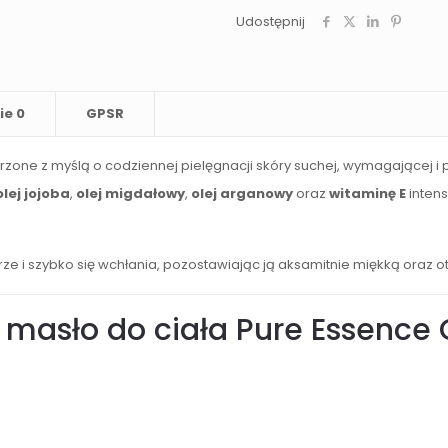
Udostępnij
ie
0
GPSR
rzone z myślą o codziennej pielęgnacji skóry suchej, wymagającej 
olej jojoba
,
olej migdałowy
,
olej arganowy
oraz
witaminę E
intens
e i szybko się wchłania, pozostawiając ją aksamitnie miękką oraz 
masło do ciała Pure Essence 