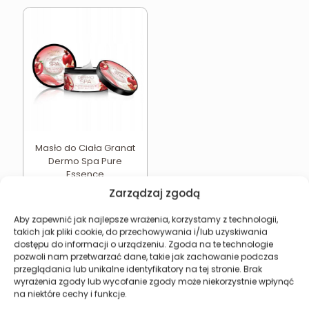
Masło do Ciała Granat
Dermo Spa Pure
Essence
11,92
zł
Zarządzaj zgodą
Dodaj do koszyka
Aby zapewnić jak najlepsze wrażenia, korzystamy z technologii,
takich jak pliki cookie, do przechowywania i/lub uzyskiwania
dostępu do informacji o urządzeniu. Zgoda na te technologie
pozwoli nam przetwarzać dane, takie jak zachowanie podczas
przeglądania lub unikalne identyfikatory na tej stronie. Brak
wyrażenia zgody lub wycofanie zgody może niekorzystnie wpłynąć
Revers Cosmetics
na niektóre cechy i funkcje.