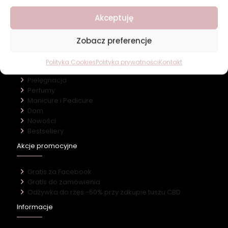
O firmie
Akceptuję
Nasz marki
Kontakt
Zobacz preferencje
Kategorie
Polityka Cookies
Polityka prywatności
Kontakt
Makijaż
Pielęgnacja
Perfumy
Manicure i Pedicure
Dom
Nowości
Bestsellery
Akcje promocyjne
Gratis za Facebook
Gratis do zamówienia
Odżywka do rzęs -50% przy zakupie tuszu CBD
Informacje