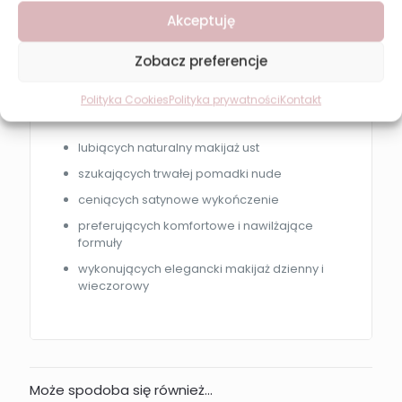
odciśnij nadmiar produktu chusteczką i
Akceptuję
ponów aplikację.
Zobacz preferencje
Dla kogo jest ten produkt?
REVERS NEW NUDE SATIN LIP STICK 05 będzie idealna
Polityka Cookies
Polityka prywatności
Kontakt
dla osób:
lubiących naturalny makijaż ust
szukających trwałej pomadki nude
ceniących satynowe wykończenie
preferujących komfortowe i nawilżające
formuły
wykonujących elegancki makijaż dzienny i
wieczorowy
Może spodoba się również…