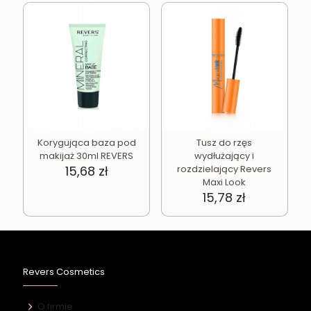
Korygująca baza pod
Tusz do rzęs
makijaż 30ml REVERS
wydłużający i
15,68
zł
rozdzielający Revers
Maxi Look
15,78
zł
Revers Cosmetics
O firmie