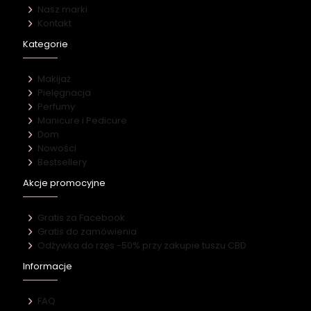
Nasz marki
Kontakt
Kategorie
Makijaż
Pielęgnacja
Perfumy
Manicure i Pedicure
Dom
Nowości
Bestsellery
Akcje promocyjne
Gratis za Facebook
Gratis do zamówienia
Odżywka do rzęs -50% przy zakupie tuszu CBD
Informacje
FAQ