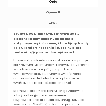
Opis
Opinie
0
GPSR
REVERS NEW NUDE SATIN LIP STICK 05 to
elegancka pomadka nude do ust o
satynowym wykończeniu, która łączy trwały
kolor, komfort noszenia i subtelny efekt
podkreślający naturalne piękno ust.
Uniwersalny odcień nude doskonale komponuje
się z różnymi typami urody i sprawdzi się zarówno
w codziennym makijażu, jak i podczas
wyjątkowych okazji. Satynowe wykończenie
nadaje ustom delikatny blask, optycznie je
wygładzając i podkreślając ich kształt.
Kremowa, aksamitna konsystencja zapewnia
łatwą aplikację oraz równomierne
rozprowadzanie produktu bez smug i uczucia
wysuszenia. Nawilżająca formuła pomaga