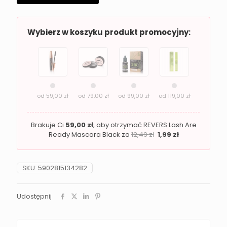
Wybierz w koszyku produkt promocyjny:
od
59,00
zł
od
79,00
zł
od
99,00
zł
od
119,00
zł
Brakuje Ci
59,00
zł
, aby otrzymać REVERS Lash Are
Ready Mascara Black za
12,49
zł
1,99
zł
SKU:
5902815134282
Udostępnij