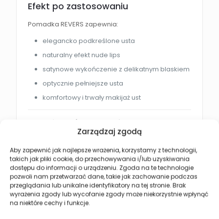
Efekt po zastosowaniu
Pomadka REVERS zapewnia:
elegancko podkreślone usta
naturalny efekt nude lips
satynowe wykończenie z delikatnym blaskiem
optycznie pełniejsze usta
komfortowy i trwały makijaż ust
Jak używać pomadki do ust?
Zarządzaj zgodą
Nałóż pomadkę bezpośrednio na usta lub użyj
Aby zapewnić jak najlepsze wrażenia, korzystamy z technologii,
konturówki dla dokładniejszego efektu.
takich jak pliki cookie, do przechowywania i/lub uzyskiwania
Rozprowadź równomiernie od środka ust ku
dostępu do informacji o urządzeniu. Zgoda na te technologie
kącikom.
pozwoli nam przetwarzać dane, takie jak zachowanie podczas
przeglądania lub unikalne identyfikatory na tej stronie. Brak
Dla mocniejszego efektu nałóż kolejną
wyrażenia zgody lub wycofanie zgody może niekorzystnie wpłynąć
warstwę produktu.
na niektóre cechy i funkcje.
Aby przedłużyć trwałość makijażu, delikatnie