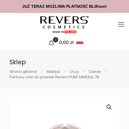
JUŻ TERAZ MOŻLIWA PŁATNOŚĆ BLIKiem!
0
0,00
zł
Sklep
Strona główna
Makijaż
Oczy
Cienie
Perłowy cień do powiek Revers PURE MINERAL 78