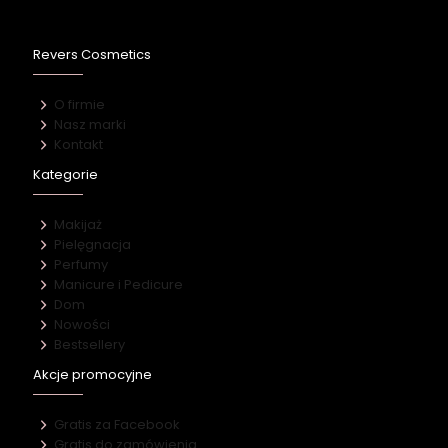
Revers Cosmetics
O firmie
Nasz marki
Kontakt
Kategorie
Makijaż
Pielęgnacja
Perfumy
Manicure i Pedicure
Dom
Nowości
Bestsellery
Akcje promocyjne
Gratis za Facebook
Gratis do zamówienia