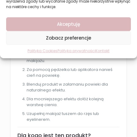
subtelny efekt rozświetlenia
wyrażenia zgody lub wycofanie zgody może niekorzystnie wpłynąć
na niektóre cechy i funkcje.
podkreślone spojrzenie
płynne przejścia kolorystyczne
Akceptuję
komfortowy makijaż bez osypywania
Zobacz preferencje
Jak używać cienia do powiek?
Polityka Cookies
Polityka prywatności
Kontakt
Nałóż bazę pod cienie, aby zwiększyć trwałość
makijażu.
Za pomocą pędzelka lub aplikatora nanieś
cień na powiekę.
Blenduj produkt w załamaniu powieki dla
naturalnego efektu.
Dla mocniejszego efektu dołóż kolejną
warstwę cienia.
Uzupełnij makijaż tuszem do rzęs lub
eyelinerem.
Dla kogo jest ten produkt?