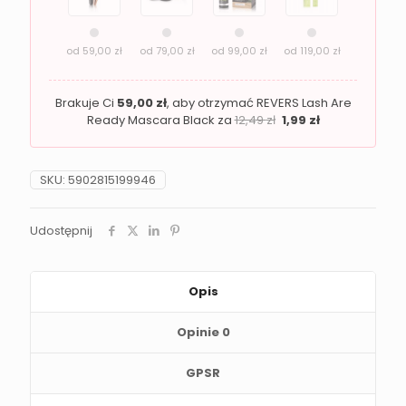
od
59,00
zł
od
79,00
zł
od
99,00
zł
od
119,00
zł
Brakuje Ci
59,00
zł
, aby otrzymać REVERS Lash Are
Ready Mascara Black za
12,49
zł
1,99
zł
SKU:
5902815199946
Udostępnij
Opis
Opinie
0
GPSR