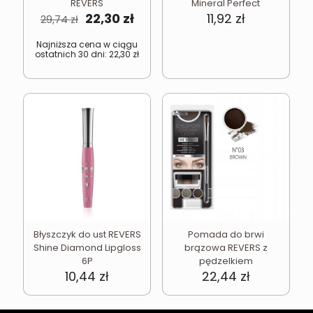
REVERS
Mineral Perfect
Pierwotna
Aktualna
22,30
zł
11,92
zł
29,74
zł
cena
cena
wynosiła:
wynosi:
Najniższa cena w ciągu
ostatnich 30 dni:
22,30
zł
29,74 zł.
22,30 zł.
Błyszczyk do ust REVERS
Pomada do brwi
Shine Diamond Lipgloss
brązowa REVERS z
6P
pędzelkiem
10,44
zł
22,44
zł