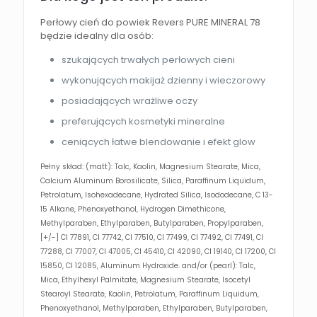
Perłowy cień do powiek Revers PURE MINERAL 78
będzie idealny dla osób:
szukających trwałych perłowych cieni
wykonujących makijaż dzienny i wieczorowy
posiadających wrażliwe oczy
preferujących kosmetyki mineralne
ceniących łatwe blendowanie i efekt glow
Pełny skład: (matt): Talc, Kaolin, Magnesium Stearate, Mica,
Calcium Aluminum Borosilicate, Silica, Paraffinum Liquidum,
Petrolatum, Isohexadecane, Hydrated Silica, Isododecane, C 13-
15 Alkane, Phenoxyethanol, Hydrogen Dimethicone,
Methylparaben, Ethylparaben, Butylparaben, Propylparaben,
[+/-] CI 77891, CI 77742, CI 77510, CI 77499, CI 77492, CI 77491, CI
77288, CI 77007, CI 47005, CI 45410, CI 42090, CI 19140, CI 17200, CI
15850, CI 12085, Aluminum Hydroxide. and/or (pearl): Talc,
Mica, Ethylhexyl Palmitate, Magnesium Stearate, Isocetyl
Stearoyl Stearate, Kaolin, Petrolatum, Paraffinum Liquidum,
Phenoxyethanol, Methylparaben, Ethylparaben, Butylparaben,