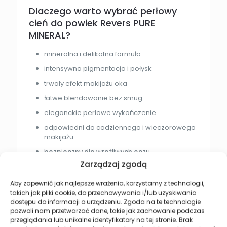
Dlaczego warto wybrać perłowy
cień do powiek Revers PURE
MINERAL?
mineralna i delikatna formuła
intensywna pigmentacja i połysk
trwały efekt makijażu oka
łatwe blendowanie bez smug
eleganckie perłowe wykończenie
odpowiedni do codziennego i wieczorowego
makijażu
bezpieczny dla wrażliwych oczu
Zarządzaj zgodą
Efekt po zastosowaniu
Aby zapewnić jak najlepsze wrażenia, korzystamy z technologii,
takich jak pliki cookie, do przechowywania i/lub uzyskiwania
Cień do powiek Revers zapewnia:
dostępu do informacji o urządzeniu. Zgoda na te technologie
pozwoli nam przetwarzać dane, takie jak zachowanie podczas
intensywny i trwały kolor
przeglądania lub unikalne identyfikatory na tej stronie. Brak