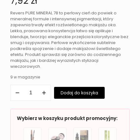
7,92
zł
Revers PURE MINERAL 78 to perłowy cień do powiek o
mineralnej formule i intensywnej pigmentacji, który
zapewnia trwały efekt rozświetlonego makijażu oka.
Lekka, prasowana konsystencja łatwo się aplikuje i
blenduje, tworząc eleganckie przejścia kolorystyczne bez
smug i osypywania. Perłowe wykończenie subtelnie
podkreśla spojrzenie i dodaje makijażowi świetlistego
efektu. Produkt sprawdzi się zarówno do codziennego
makijażu, jak i bardziej wyrazistych stylizacji
wieczorowych.
9 w magazynie
ilość
Dodaj do koszyka
Perłowy
cień
do
powiek
Revers
Wybierz w koszyku produkt promocyjny:
PURE
MINERAL
78