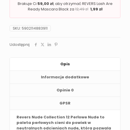
Brakuje Ci
59,00
zł
, aby otrzymać REVERS Lash Are
Ready Mascara Black za
12,49
zł
1,99
zł
SKU:
5902114883911
Udostępnij
Opis
Informacje dodatkowe
Opinie
0
GPSR
Revers Nude Collection 12 Perłowe Nude to
paleta perłowych cieni do powiek w
neutralnych odcieniach nude, która pozwala