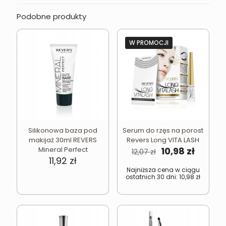
Podobne produkty
W PROMOCJI
Silikonowa baza pod
Serum do rzęs na porost
makijaż 30ml REVERS
Revers Long VITA LASH
Pierwotna
Aktual
Mineral Perfect
10,98
zł
12,07
zł
cena
cena
11,92
zł
wynosiła:
wynosi
Najniższa cena w ciągu
ostatnich 30 dni:
10,98
zł
12,07 zł.
10,98 zł