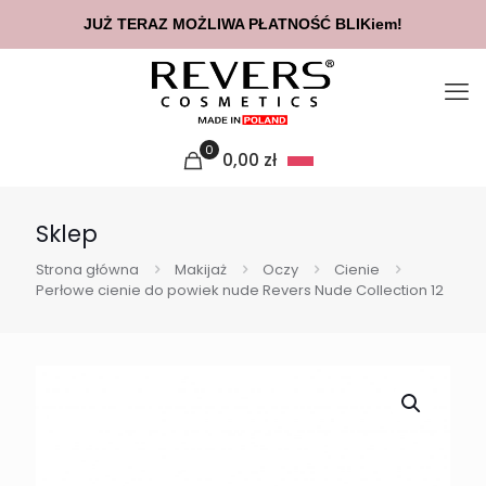
JUŻ TERAZ MOŻLIWA PŁATNOŚĆ BLIKiem!
0
0,00
zł
Sklep
Strona główna
Makijaż
Oczy
Cienie
Perłowe cienie do powiek nude Revers Nude Collection 12