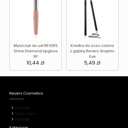
Błyszczyk do ust REVERS
Kredka do oczu czarna
Shine Diamond Lipgloss
z gąbką Revers Graphic
5P
Eye
10,44
zł
5,49
zł
Revers Cosmetics
O firmie
Nasz marki
Kontakt
Kategorie