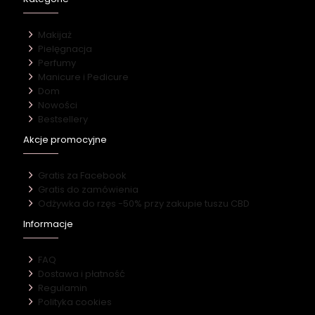
Makijaż
Pielęgnacja
Perfumy
Manicure i Pedicure
Dom
Nowości
Bestsellery
Akcje promocyjne
Gratis za Facebook
Gratis do zamówienia
Odżywka do rzęs -50% przy zakupie tuszu CBD
Informacje
FAQ
Dostawa i płatność
Regulamin
Polityka cookies