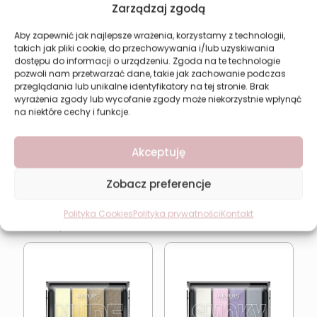
Zarządzaj zgodą
Revers Nude Collection 12 będzie idealna dla osób:
Aby zapewnić jak najlepsze wrażenia, korzystamy z technologii,
lubiących naturalny makijaż oka
takich jak pliki cookie, do przechowywania i/lub uzyskiwania
dostępu do informacji o urządzeniu. Zgoda na te technologie
szukających perłowych cieni nude
pozwoli nam przetwarzać dane, takie jak zachowanie podczas
przeglądania lub unikalne identyfikatory na tej stronie. Brak
wykonujących makijaż dzienny i wieczorowy
wyrażenia zgody lub wycofanie zgody może niekorzystnie wpłynąć
ceniących trwałe i łatwe w blendowaniu cienie
na niektóre cechy i funkcje.
preferujących eleganckie, świetliste
wykończenie
Akceptuję
Zobacz preferencje
Polityka Cookies
Polityka prywatności
Kontakt
Może spodoba się również…