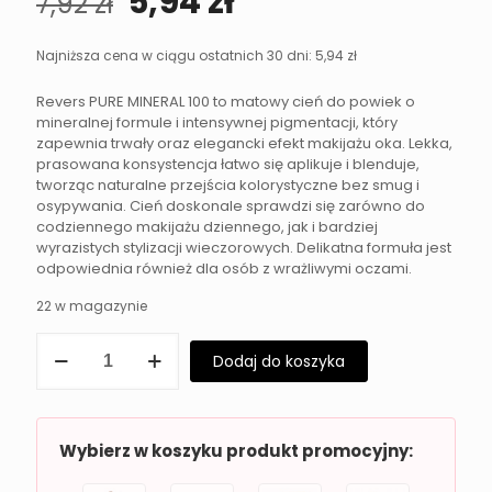
Pierwotna
Aktualna
5,94
zł
7,92
zł
cena
cena
wynosiła:
wynosi:
Najniższa cena w ciągu ostatnich 30 dni:
5,94
zł
7,92 zł.
5,94 zł.
Revers PURE MINERAL 100 to matowy cień do powiek o
mineralnej formule i intensywnej pigmentacji, który
zapewnia trwały oraz elegancki efekt makijażu oka. Lekka,
prasowana konsystencja łatwo się aplikuje i blenduje,
tworząc naturalne przejścia kolorystyczne bez smug i
osypywania. Cień doskonale sprawdzi się zarówno do
codziennego makijażu dziennego, jak i bardziej
wyrazistych stylizacji wieczorowych. Delikatna formuła jest
odpowiednia również dla osób z wrażliwymi oczami.
22 w magazynie
ilość
Dodaj do koszyka
Matowy
cień
do
powiek
Revers
Wybierz w koszyku produkt promocyjny:
PURE
MINERAL