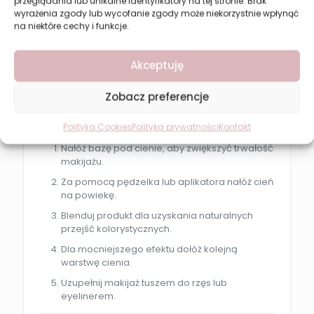
przeglądania lub unikalne identyfikatory na tej stronie. Brak
intensywny i trwały kolor
wyrażenia zgody lub wycofanie zgody może niekorzystnie wpłynąć
eleganckie matowe wykończenie
na niektóre cechy i funkcje.
podkreślone spojrzenie
Akceptuję
płynne przejścia kolorystyczne
komfortowy makijaż bez osypywania
Zobacz preferencje
Jak używać cienia do powiek?
Polityka Cookies
Polityka prywatności
Kontakt
Nałóż bazę pod cienie, aby zwiększyć trwałość
makijażu.
Za pomocą pędzelka lub aplikatora nałóż cień
na powiekę.
Blenduj produkt dla uzyskania naturalnych
przejść kolorystycznych.
Dla mocniejszego efektu dołóż kolejną
warstwę cienia.
Uzupełnij makijaż tuszem do rzęs lub
eyelinerem.