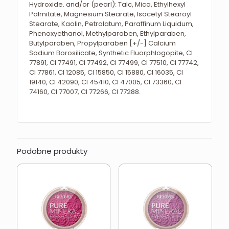
Hydroxide. and/or (pearl): Talc, Mica, Ethylhexyl
Palmitate, Magnesium Stearate, Isocetyl Stearoyl
Stearate, Kaolin, Petrolatum, Paraffinum Liquidum,
Phenoxyethanol, Methylparaben, Ethylparaben,
Butylparaben, Propylparaben [+/-] Calcium
Sodium Borosilicate, Synthetic Fluorphlogopite, CI
77891, CI 77491, CI 77492, CI 77499, CI 77510, CI 77742,
CI 77861, CI 12085, CI 15850, CI 15880, CI 16035, CI
19140, CI 42090, CI 45410, CI 47005, CI 73360, CI
74160, CI 77007, CI 77266, CI 77288.
Podobne produkty