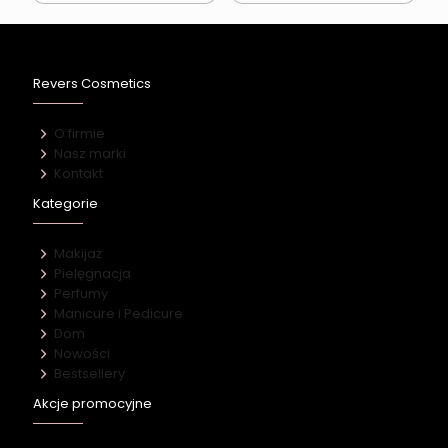
Revers Cosmetics
O firmie
Nasz marki
Kontakt
Kategorie
Makijaż
Pielęgnacja
Perfumy
Manicure i Pedicure
Dom
Nowości
Bestsellery
Akcje promocyjne