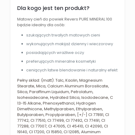
Dla kogo jest ten produkt?
Matowy cień do powiek Revers PURE MINERAL 100
będzie idealny dla osób:
szukających trwałych matowych cieni
wykonujących makijaż dzienny i wieczorowy
posiadających wrażliwe oczy
preferujących mineralne kosmetyki
ceniących łatwe blendowanie i naturalny efekt
Pełny skład: (matt): Talc, Kaolin, Magnesium
Stearate, Mica, Calcium Aluminum Borosilicate,
Silica, Paraffinum Liquidum, Petrolatum,
Isohexadecane, Hydrated Silica, Isododecane, C
13-15 Alkane, Phenoxyethanol, Hydrogen
Dimethicone, Methylparaben, Ethylparaben,
Butylparaben, Propylparaben, [+/-] CI 77891, CI
77742, CI 77510, CI 77499, CI 77492, CI 77491, CI
77288, CI 77007, CI 47005, CI 45410, CI 42090, CI
19140, CI 17200, CI 15850, CI 12085, Aluminum