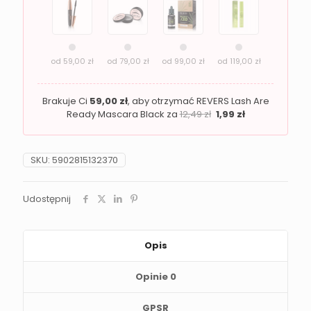
100
od
59,00
zł
od
79,00
zł
od
99,00
zł
od
119,00
zł
Brakuje Ci
59,00
zł
, aby otrzymać REVERS Lash Are
Ready Mascara Black za
12,49
zł
1,99
zł
SKU:
5902815132370
Udostępnij
Opis
Opinie
0
GPSR