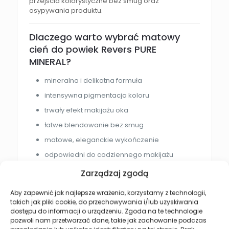
przejścia kolorystyczne bez smug oraz
osypywania produktu.
Dlaczego warto wybrać matowy
cień do powiek Revers PURE
MINERAL?
mineralna i delikatna formuła
intensywna pigmentacja koloru
trwały efekt makijażu oka
łatwe blendowanie bez smug
matowe, eleganckie wykończenie
odpowiedni do codziennego makijażu
bezpieczny dla wrażliwych oczu
Zarządzaj zgodą
Aby zapewnić jak najlepsze wrażenia, korzystamy z technologii,
Efekt po zastosowaniu
takich jak pliki cookie, do przechowywania i/lub uzyskiwania
dostępu do informacji o urządzeniu. Zgoda na te technologie
Cień do powiek Revers zapewnia:
pozwoli nam przetwarzać dane, takie jak zachowanie podczas