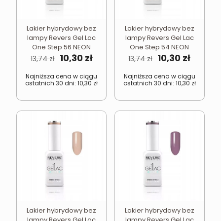
Lakier hybrydowy bez
Lakier hybrydowy bez
lampy Revers Gel Lac
lampy Revers Gel Lac
One Step 56 NEON
One Step 54 NEON
Pierwotna
Aktualna
Pierwotna
Aktual
10,30
zł
10,30
zł
13,74
zł
13,74
zł
cena
cena
cena
cena
wynosiła:
wynosi:
wynosiła:
wynosi
Najniższa cena w ciągu
Najniższa cena w ciągu
ostatnich 30 dni:
10,30
zł
ostatnich 30 dni:
10,30
zł
13,74 zł.
10,30 zł.
13,74 zł.
10,30 zł
Lakier hybrydowy bez
Lakier hybrydowy bez
lampy Revers Gel Lac
lampy Revers Gel Lac