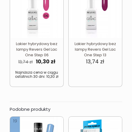
Lakier hybrydowy bez
Lakier hybrydowy bez
lampy Revers Gel Lac
lampy Revers Gel Lac
One Step 06
One Step 13
Pierwotna
Aktualna
10,30
zł
13,74
zł
13,74
zł
cena
cena
wynosiła:
wynosi:
Najniższa cena w ciągu
ostatnich 30 dni:
10,30
zł
13,74 zł.
10,30 zł.
Podobne produkty