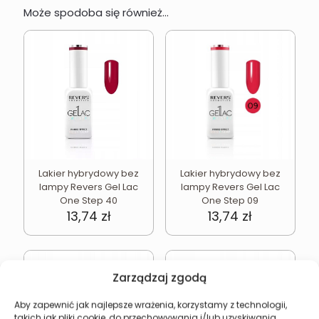
Może spodoba się również…
Lakier hybrydowy bez
Lakier hybrydowy bez
lampy Revers Gel Lac
lampy Revers Gel Lac
One Step 40
One Step 09
13,74
zł
13,74
zł
Zarządzaj zgodą
Aby zapewnić jak najlepsze wrażenia, korzystamy z technologii,
takich jak pliki cookie, do przechowywania i/lub uzyskiwania