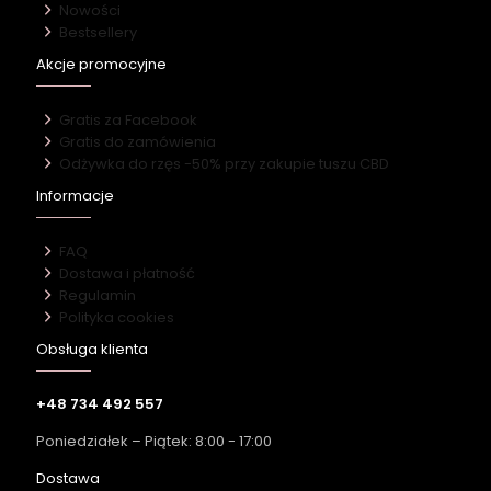
Nowości
Bestsellery
Akcje promocyjne
Gratis za Facebook
Gratis do zamówienia
Odżywka do rzęs -50% przy zakupie tuszu CBD
Informacje
FAQ
Dostawa i płatność
Regulamin
Polityka cookies
Obsługa klienta
+48 734 492 557
Poniedziałek – Piątek: 8:00 - 17:00
Dostawa