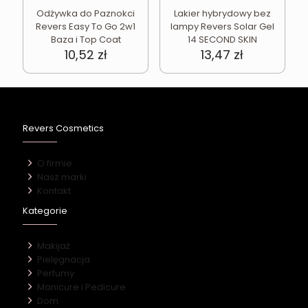
Odżywka do Paznokci
Lakier hybrydowy bez
Revers Easy To Go 2w1
lampy Revers Solar Gel
Baza i Top Coat
14 SECOND SKIN
10,52
zł
13,47
zł
Revers Cosmetics
O firmie
Nasz marki
Kontakt
Kategorie
Makijaż
Pielęgnacja
Perfumy
Manicure i Pedicure
Dom