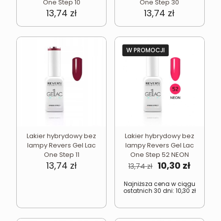
One Step 10
One Step 30
13,74
zł
13,74
zł
W PROMOCJI
Lakier hybrydowy bez
Lakier hybrydowy bez
lampy Revers Gel Lac
lampy Revers Gel Lac
One Step 11
One Step 52 NEON
Pierwotna
Aktual
13,74
zł
10,30
zł
13,74
zł
cena
cena
wynosiła:
wynosi
Najniższa cena w ciągu
ostatnich 30 dni:
10,30
zł
13,74 zł.
10,30 zł