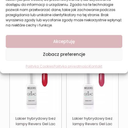
dostępu do informacji o urządzeniu. Zgoda na te technologie
pozwoli nam przetwarzać dane, takie jak zachowanie podczas
przeglądania lub unikalne identyfikatory na tej stronie. Brak
wyrażenia zgody lub wycofanie zgody może niekorzystnie wpłynąć
na niektóre cechy i funkcje.
Lakier hybrydowy bez
Lakier hybrydowy bez
lampy Revers Gel Lac
lampy Revers Gel Lac
One Step 38
One Step 08
Akceptuję
13,74
zł
13,74
zł
Zobacz preferencje
Polityka Cookies
Polityka prywatności
Kontakt
Lakier hybrydowy bez
Lakier hybrydowy bez
lampy Revers Gel Lac
lampy Revers Gel Lac