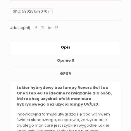
SKU:
5902815190707
Udostępnij
Opis
Opinie
0
GPSR
Lakier hybrydowy bez lampy Revers Gel Lac
One Step 40 to idealne rozwiązanie dla osób,
które chcą uzyskać efekt manicure
hybrydowego bez użycia lampy UV/LED.
Innowacyjna formuła utwardza się pod wpływem
światła słonecznego, co sprawia, że wykonanie
trwałego manicure jest szybkie i wygodne. Lakier
zapewnia intensywny kolor już po pierwszej