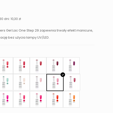
na
Aktualna
cena
a:
wynosi:
30 dni:
10,30
zł
0,30 zł.
rs Gel Lac One Step 29 zapewnia trwały efekt manicure,
kację bez użycia lampy UV/LED.