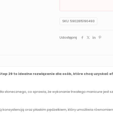
SKU:
5902815190493
Udostępnij
Step 29 to idealne rozwiązanie dla osób, które chcą uzyskać
a słonecznego, co sprawia, że wykonanie trwałego manicure jest szy
ą konsystencją oraz płaskim pędzelkiem, który umożliwia równomiern