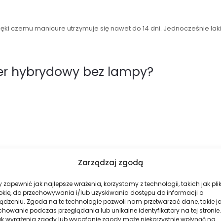
zięki czemu manicure utrzymuje się nawet do 14 dni. Jednocześnie la
er hybrydowy bez lampy?
Zarządzaj zgodą
 zapewnić jak najlepsze wrażenia, korzystamy z technologii, takich jak plik
okie, do przechowywania i/lub uzyskiwania dostępu do informacji o
ądzeniu. Zgoda na te technologie pozwoli nam przetwarzać dane, takie j
howanie podczas przeglądania lub unikalne identyfikatory na tej stronie.
ak wyrażenia zgody lub wycofanie zgody może niekorzystnie wpłynąć na