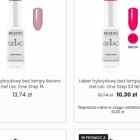
 hybrydowy bez lampy Revers
Lakier hybrydowy bez lampy
Gel Lac One Step 16
Gel Lac One Step 53 N
Pierwot
13,74
zł
10,30
zł
13,74
zł
cena
Najniższa cena w ciągu ostatnic
wynosiła
w
10,30
zł
13,74 zł.
1
W PROMOCJI