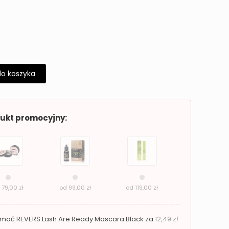
do koszyka
dukt promocyjny:
d
79,00
zł
od
99,00
zł
od
119,00
zł
zymać REVERS Lash Are Ready Mascara Black za
12,49
zł