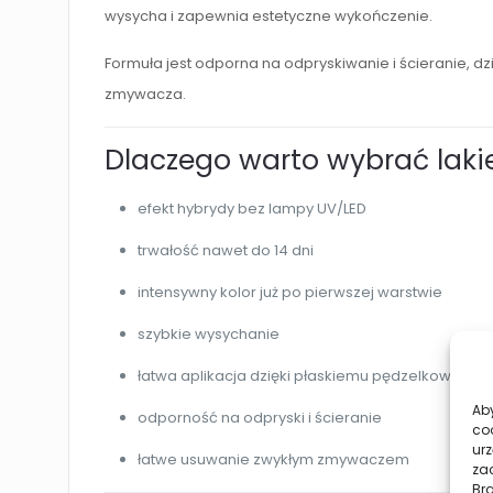
wysycha i zapewnia estetyczne wykończenie.
Formuła jest odporna na odpryskiwanie i ścieranie, d
zmywacza.
Dlaczego warto wybrać laki
efekt hybrydy bez lampy UV/LED
trwałość nawet do 14 dni
intensywny kolor już po pierwszej warstwie
szybkie wysychanie
łatwa aplikacja dzięki płaskiemu pędzelkowi
Aby
odporność na odpryski i ścieranie
co
urz
łatwe usuwanie zwykłym zmywaczem
zac
Br