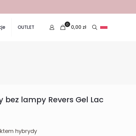
0
0,00
zł
je
OUTLET
y bez lampy Revers Gel Lac
fektem hybrydy