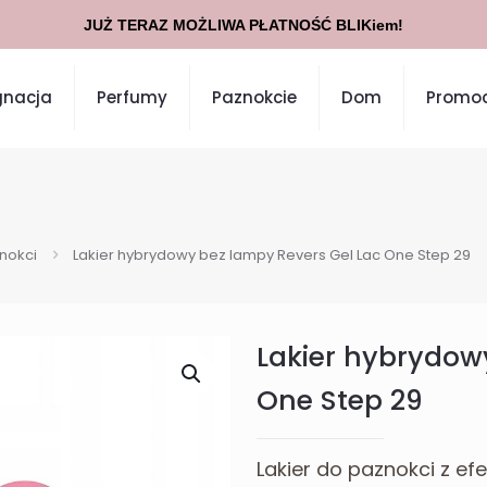
JUŻ TERAZ MOŻLIWA PŁATNOŚĆ BLIKiem!
gnacja
Perfumy
Paznokcie
Dom
Promoc
znokci
Lakier hybrydowy bez lampy Revers Gel Lac One Step 29
Lakier hybrydow
One Step 29
Lakier do paznokci z e