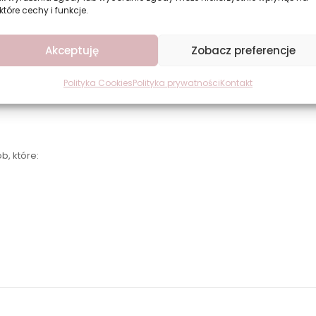
które cechy i funkcje.
Akceptuję
Zobacz preferencje
29 pozwala uzyskać trwały, estetyczny manicure o intensywnym kolor
bez konieczności używania specjalistycznego sprzętu.
Polityka Cookies
Polityka prywatności
Kontakt
b, które: