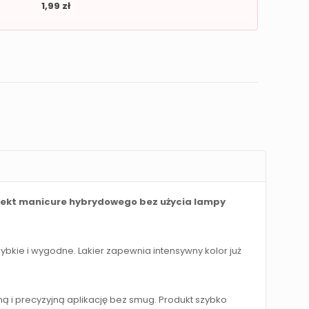
1,99
zł
 efekt manicure hybrydowego bez użycia lampy
bkie i wygodne. Lakier zapewnia intensywny kolor już
ą i precyzyjną aplikację bez smug. Produkt szybko