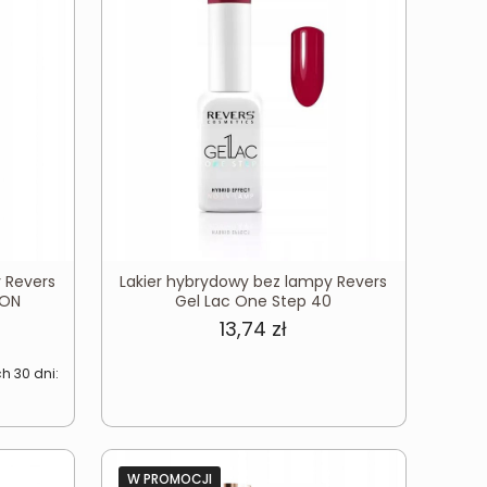
 Revers
Lakier hybrydowy bez lampy Revers
EON
Gel Lac One Step 40
na
Aktualna
13,74
zł
cena
h 30 dni:
:
ynosi:
0,30 zł.
W PROMOCJI