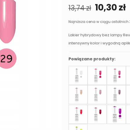
Pierwot
10,30
zł
13,74
zł
cena
wynosił
Najniższa cena w ciągu ostatnich 
13,74 zł.
1
Lakier hybrydowy bez lampy Reve
intensywny kolor i wygodną apli
Powiązane produkty: