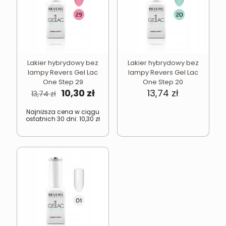
Lakier hybrydowy bez
Lakier hybrydowy bez
lampy Revers Gel Lac
lampy Revers Gel Lac
One Step 29
One Step 20
Pierwotna
Aktualna
10,30
zł
13,74
zł
13,74
zł
cena
cena
wynosiła:
wynosi:
Najniższa cena w ciągu
ostatnich 30 dni:
10,30
zł
13,74 zł.
10,30 zł.