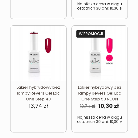
wynosiła:
wynosi
Najniższa cena w ciągu
ostatnich 30 dni:
10,30
zł
13,74 zł.
10,30 zł
W PROMOCJI
Lakier hybrydowy bez
Lakier hybrydowy bez
lampy Revers Gel Lac
lampy Revers Gel Lac
One Step 40
One Step 53 NEON
Pierwotna
Aktual
13,74
zł
10,30
zł
13,74
zł
cena
cena
wynosiła:
wynosi
Najniższa cena w ciągu
ostatnich 30 dni:
10,30
zł
13,74 zł.
10,30 zł