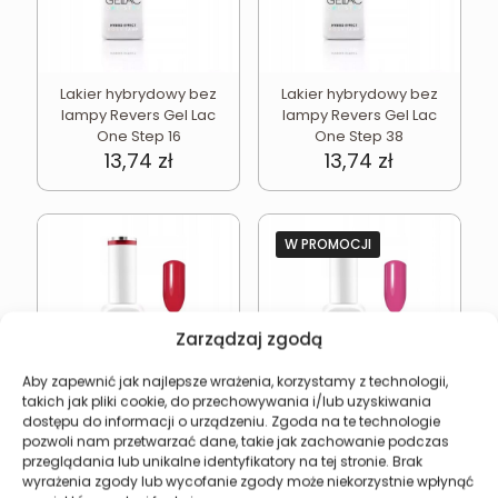
Lakier hybrydowy bez
Lakier hybrydowy bez
lampy Revers Gel Lac
lampy Revers Gel Lac
One Step 16
One Step 38
13,74
zł
13,74
zł
W PROMOCJI
Zarządzaj zgodą
Aby zapewnić jak najlepsze wrażenia, korzystamy z technologii,
takich jak pliki cookie, do przechowywania i/lub uzyskiwania
dostępu do informacji o urządzeniu. Zgoda na te technologie
Lakier hybrydowy bez
Lakier hybrydowy bez
pozwoli nam przetwarzać dane, takie jak zachowanie podczas
lampy Revers Gel Lac
lampy Revers Gel Lac
przeglądania lub unikalne identyfikatory na tej stronie. Brak
One Step 10
One Step 06
wyrażenia zgody lub wycofanie zgody może niekorzystnie wpłynąć