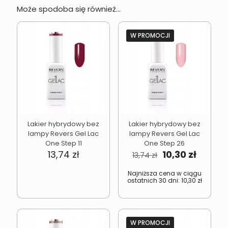
Może spodoba się również…
W PROMOCJI
Lakier hybrydowy bez
Lakier hybrydowy bez
lampy Revers Gel Lac
lampy Revers Gel Lac
One Step 11
One Step 26
Pierwotna
Aktual
13,74
zł
10,30
zł
13,74
zł
cena
cena
wynosiła:
wynosi
Najniższa cena w ciągu
ostatnich 30 dni:
10,30
zł
13,74 zł.
10,30 zł
W PROMOCJI