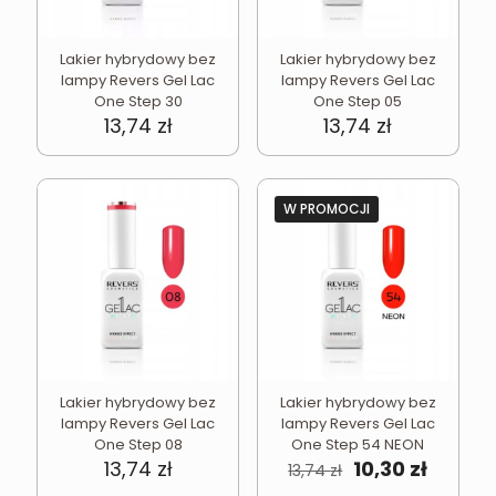
Lakier hybrydowy bez
Lakier hybrydowy bez
lampy Revers Gel Lac
lampy Revers Gel Lac
One Step 30
One Step 05
13,74
zł
13,74
zł
W PROMOCJI
Lakier hybrydowy bez
Lakier hybrydowy bez
lampy Revers Gel Lac
lampy Revers Gel Lac
One Step 08
One Step 54 NEON
Pierwotna
Aktual
13,74
zł
10,30
zł
13,74
zł
cena
cena