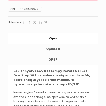
SKU:
5902815190721
Udostępnij
Opis
Opinie
0
GPSR
Lakier hybrydowy bez lampy Revers Gel Lac
One Step 30 to idealne rozwiązanie dla osób,
które chcą uzyskać efekt manicure
hybrydowego bez użycia lampy UV/LED.
Innowacyjna formuła utwardza się pod wpływem
światła słonecznego, co sprawia, że wykonanie
trwałego manicure jest szybkie i wygodne. Lakier
zapewnia intensywny kolor już po pierwszej