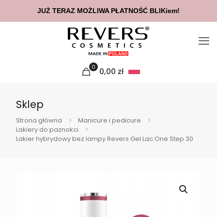
 DOSTAWĄ INPOST ZŁOŻONE DO GODZINY 14:00 WYŚLEMY TEGO
0
0,00
zł
Sklep
Strona główna
Manicure i pedicure
Lakiery do paznokci
Lakier hybrydowy bez lampy Revers Gel Lac One Step 30