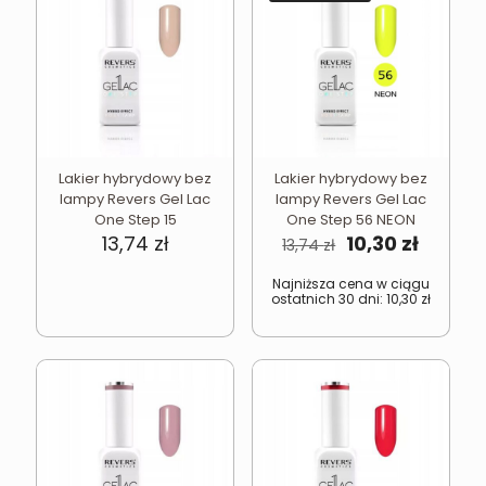
Lakier hybrydowy bez
Lakier hybrydowy bez
lampy Revers Gel Lac
lampy Revers Gel Lac
One Step 15
One Step 56 NEON
Pierwotna
Aktual
13,74
zł
10,30
zł
13,74
zł
cena
cena
wynosiła:
wynosi
Najniższa cena w ciągu
ostatnich 30 dni:
10,30
zł
13,74 zł.
10,30 zł