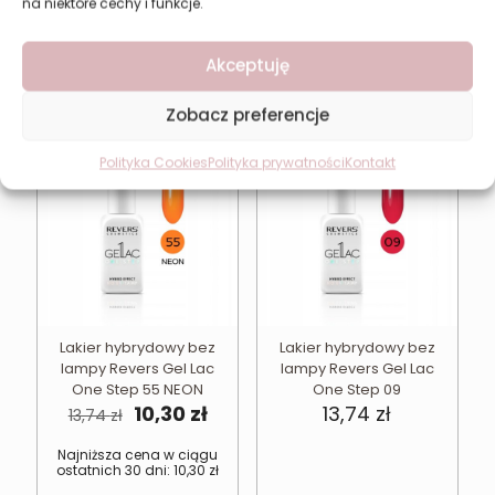
Pierwotna
Aktual
13,74
zł
10,30
zł
na niektóre cechy i funkcje.
13,74
zł
cena
cena
wynosiła:
wynosi
Najniższa cena w ciągu
ostatnich 30 dni:
10,30
zł
Akceptuję
13,74 zł.
10,30 zł
Zobacz preferencje
W PROMOCJI
Polityka Cookies
Polityka prywatności
Kontakt
Lakier hybrydowy bez
Lakier hybrydowy bez
lampy Revers Gel Lac
lampy Revers Gel Lac
One Step 55 NEON
One Step 09
Pierwotna
Aktualna
10,30
zł
13,74
zł
13,74
zł
cena
cena
wynosiła:
wynosi:
Najniższa cena w ciągu
ostatnich 30 dni:
10,30
zł
13,74 zł.
10,30 zł.