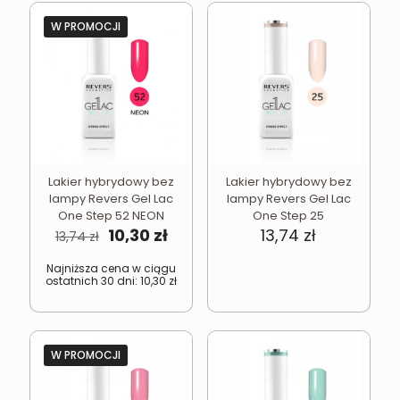
W PROMOCJI
Lakier hybrydowy bez
Lakier hybrydowy bez
lampy Revers Gel Lac
lampy Revers Gel Lac
One Step 52 NEON
One Step 25
Pierwotna
Aktualna
10,30
zł
13,74
zł
13,74
zł
cena
cena
wynosiła:
wynosi:
Najniższa cena w ciągu
ostatnich 30 dni:
10,30
zł
13,74 zł.
10,30 zł.
W PROMOCJI