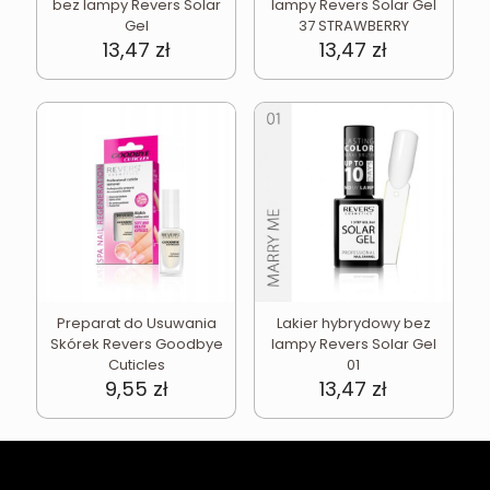
bez lampy Revers Solar
lampy Revers Solar Gel
Gel
37 STRAWBERRY
13,47
zł
13,47
zł
Preparat do Usuwania
Lakier hybrydowy bez
Skórek Revers Goodbye
lampy Revers Solar Gel
Cuticles
01
9,55
zł
13,47
zł