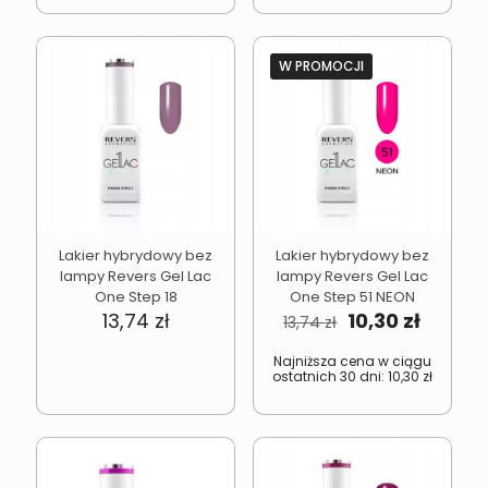
W PROMOCJI
Lakier hybrydowy bez
Lakier hybrydowy bez
lampy Revers Gel Lac
lampy Revers Gel Lac
One Step 18
One Step 51 NEON
Pierwotna
Aktual
13,74
zł
10,30
zł
13,74
zł
cena
cena
wynosiła:
wynosi
Najniższa cena w ciągu
ostatnich 30 dni:
10,30
zł
13,74 zł.
10,30 zł