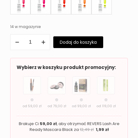
14 w magazynie
ilość
Dodaj do koszyka
Lakier
hybrydowy
bez
lampy
Revers
Wybierz w koszyku produkt promocyjny:
Gel
Lac
One
Step
30
od
59,00
zł
od
79,00
zł
od
99,00
zł
od
119,00
zł
Brakuje Ci
59,00
zł
, aby otrzymać REVERS Lash Are
Ready Mascara Black za
12,49
zł
1,99
zł