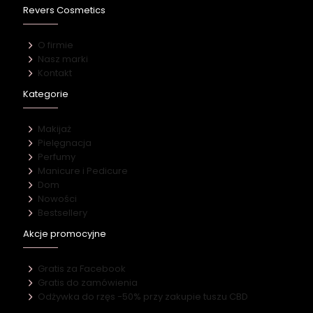
Revers Cosmetics
O firmie
Nasz marki
Kontakt
Kategorie
Makijaż
Pielęgnacja
Perfumy
Manicure i Pedicure
Dom
Nowości
Bestsellery
Akcje promocyjne
Gratis za Facebook
Gratis do zamówienia
Odżywka do rzęs -50% przy zakupie tuszu CBD