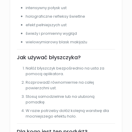
intensywny połysk ust
holograficzne refleksy świetlne
efekt pełniejszych ust
świeży i promienny wygląd
wielowymiarowy blask makijażu
Jak używać błyszczyka?
Nałóż błyszczyk bezpośrednio na usta za
pomocą aplikatora.
Rozprowadź równomiernie na całej
powierzchni ust.
Stosuj samodzielnie lub na ulubioną
pomadkę.
W razie potrzeby dołóż kolejną warstwę dla
mocniejszego efektu holo.
Dla kogo jest ten produkt?