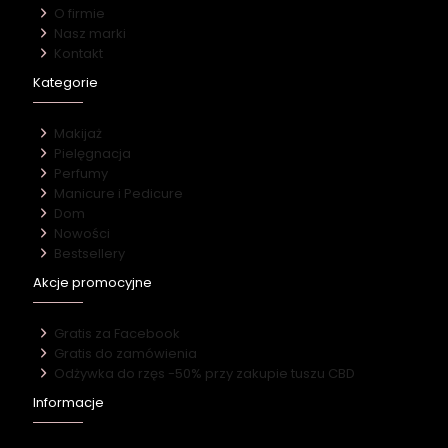
O firmie
Nasz marki
Kontakt
Kategorie
Makijaż
Pielęgnacja
Perfumy
Manicure i Pedicure
Dom
Nowości
Bestsellery
Akcje promocyjne
Gratis za Facebook
Gratis do zamówienia
Odżywka do rzęs -50% przy zakupie tuszu CBD
Informacje