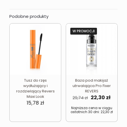
Podobne produkty
W PROMOCJI
Tusz do rzęs
Baza pod makijaż
wydłużający i
utrwalająca Pro Fixer
rozdzielający Revers
REVERS
Pierwotna
Aktual
Maxi Look
22,30
zł
29,74
zł
cena
cena
15,78
zł
wynosiła:
wynosi
Najniższa cena w ciągu
ostatnich 30 dni:
22,30
zł
29,74 zł.
22,30 z