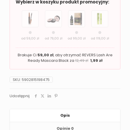
MY
Wybierz w koszyku produkt promocyjny:
HOLO
Lip
Gloss
05
Unicorn
Revers
od
59,00
zł
od
79,00
zł
od
99,00
zł
od
119,00
zł
Brakuje Ci
59,00
zł
, aby otrzymać REVERS Lash Are
Ready Mascara Black za
12,49
zł
1,99
zł
SKU:
5902815198475
Udostępnij
Opis
Opinie
0