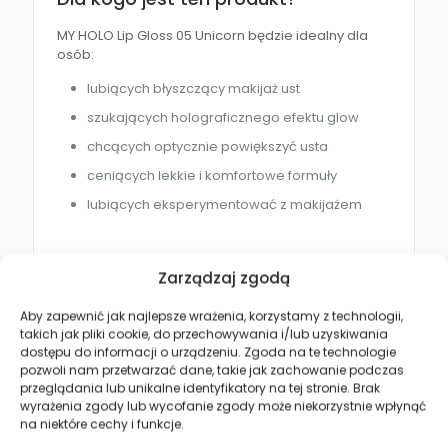
MY HOLO Lip Gloss 05 Unicorn będzie idealny dla
osób:
lubiących błyszczący makijaż ust
szukających holograficznego efektu glow
chcących optycznie powiększyć usta
ceniących lekkie i komfortowe formuły
lubiących eksperymentować z makijażem
Zarządzaj zgodą
Aby zapewnić jak najlepsze wrażenia, korzystamy z technologii,
Może spodoba się również…
takich jak pliki cookie, do przechowywania i/lub uzyskiwania
dostępu do informacji o urządzeniu. Zgoda na te technologie
pozwoli nam przetwarzać dane, takie jak zachowanie podczas
przeglądania lub unikalne identyfikatory na tej stronie. Brak
wyrażenia zgody lub wycofanie zgody może niekorzystnie wpłynąć
na niektóre cechy i funkcje.