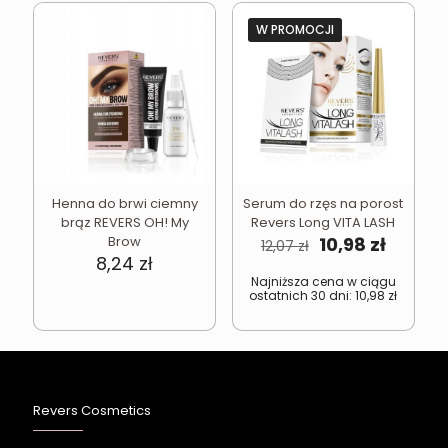
W PROMOCJI
Henna do brwi ciemny
Serum do rzęs na porost
brąz REVERS OH! My
Revers Long VITA LASH
Pierwotna
Aktual
Brow
10,98
zł
12,07
zł
cena
cena
8,24
zł
wynosiła:
wynosi
Najniższa cena w ciągu
ostatnich 30 dni:
10,98
zł
12,07 zł.
10,98 zł
Revers Cosmetics