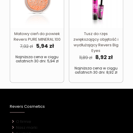
Matowy cień do powiek
Tusz do rzęs
Revers PURE MINERAL 100
zwiększający objętość i
Pierwotna
Aktualna
5,94
zł
wydłużający Revers Big
7,92
zł
cena
cena
Eyes
wynosiła:
wynosi:
Pierwotna
Aktualn
8,92
zł
Najniższa cena w ciągu
11,89
zł
ostatnich 30 dni:
5,94
zł
7,92 zł.
5,94 zł.
cena
cena
wynosiła:
wynosi:
Najniższa cena w ciągu
ostatnich 30 dni:
8,92
zł
11,89 zł.
8,92 zł.
Revers Cosmetics
O firmie
Nasz marki