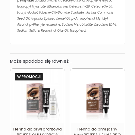
pełny skład:
Aqua (Water), Cetearyl Alcohol, Propylene Glycol,
Isopropyl Myristate, Ethanolamine, Ceteareth-20, Ceteareth-30,
Lauryl Alcohol, Toluene-2,5-Diamine Sulphate , Ricinus Communis
Seed Oil, Argania Spinosa Kernel Oil, p-Aminophenol, Myristyl
Alcohol, p-Phenylenediamine, Sodium Metabisulfite, Disodium EDTA,
Sodium Sulfate, Resorcinol, Olus Oil, Tocopherol.
Może spodoba się również…
W PROMOCJI
Henna do brwi grafitowa
Henna do brwi jasny
REVERS OH! MY BROW
brąz REVERS HENNA PRO