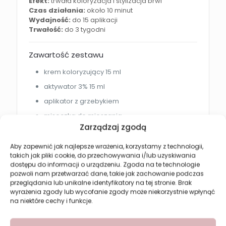
Efekt:
trwała koloryzacja i stylizacja brwi
Czas działania:
około 10 minut
Wydajność:
do 15 aplikacji
Trwałość:
do 3 tygodni
Zawartość zestawu
krem koloryzujący 15 ml
aktywator 3% 15 ml
aplikator z grzebykiem
miseczka do mieszania
Zarządzaj zgodą
Efekt po zastosowaniu
Aby zapewnić jak najlepsze wrażenia, korzystamy z technologii,
takich jak pliki cookie, do przechowywania i/lub uzyskiwania
Henna do brwi Revers zapewnia:
dostępu do informacji o urządzeniu. Zgoda na te technologie
pozwoli nam przetwarzać dane, takie jak zachowanie podczas
naturalnie podkreślone brwi
przeglądania lub unikalne identyfikatory na tej stronie. Brak
równomierny kolor włosków
wyrażenia zgody lub wycofanie zgody może niekorzystnie wpłynąć
na niektóre cechy i funkcje.
trwały efekt bez codziennego makijażu
estetycznie wymodelowane brwi