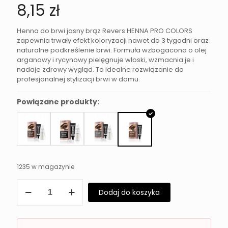
8,15
zł
Henna do brwi jasny brąz Revers HENNA PRO COLORS
zapewnia trwały efekt koloryzacji nawet do 3 tygodni oraz
naturalne podkreślenie brwi. Formuła wzbogacona o olej
arganowy i rycynowy pielęgnuje włoski, wzmacnia je i
nadaje zdrowy wygląd. To idealne rozwiązanie do
profesjonalnej stylizacji brwi w domu.
Powiązane produkty:
1235 w magazynie
ilość
Dodaj do koszyka
Henna
do
brwi
jasny