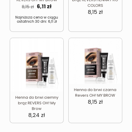
Pierwotna
Aktualna
6,11
zł
COLORS
8,15
zł
cena
cena
8,15
zł
wynosiła:
wynosi:
Najniższa cena w ciągu
ostatnich 30 dni:
6,11
zł
8,15 zł.
6,11 zł.
Henna do brwi czarna
Revers OH! MY BROW
Henna do brwi ciemny
8,15
zł
brąz REVERS OH! My
Brow
8,24
zł