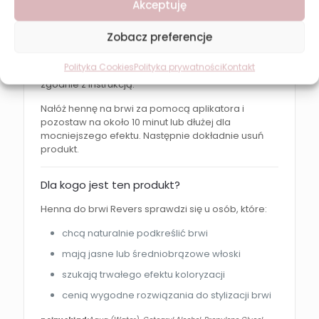
Akceptuję
odżywione i wzmocnione włoski
Zobacz preferencje
Jak używać?
Polityka Cookies
Polityka prywatności
Kontakt
Wymieszaj krem koloryzujący z aktywatorem
zgodnie z instrukcją.
Nałóż hennę na brwi za pomocą aplikatora i
pozostaw na około 10 minut lub dłużej dla
mocniejszego efektu. Następnie dokładnie usuń
produkt.
Dla kogo jest ten produkt?
Henna do brwi Revers sprawdzi się u osób, które:
chcą naturalnie podkreślić brwi
mają jasne lub średniobrązowe włoski
szukają trwałego efektu koloryzacji
cenią wygodne rozwiązania do stylizacji brwi