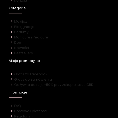
Kontakt
Kategorie
Makijaż
Pielęgnacja
Perfumy
Manicure i Pedicure
Dom
Nowości
Bestsellery
Akcje promocyjne
Gratis za Facebook
Gratis do zamówienia
Odżywka do rzęs -50% przy zakupie tuszu CBD
Informacje
FAQ
Dostawa i płatność
Regulamin