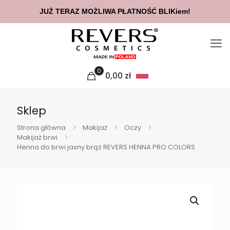
JUŻ TERAZ MOŻLIWA PŁATNOŚĆ BLIKiem!
0
0,00
zł
Sklep
Strona główna
Makijaż
Oczy
Makijaż brwi
Henna do brwi jasny brąz REVERS HENNA PRO COLORS