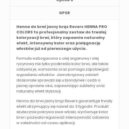
GPSR
Henna do brwi jasny brąz Revers HENNA PRO
COLORS to profesjonalny zestaw do trwałej
koloryzacji brwi, który zapewnia naturalny
efekt, intensywny kolor oraz pielęgnację
włosków już od pierwszego użycia.
Formuła wzbogacona o olej arganowy i olej
rycynowy nie tylko podkreśla kolor brwi, ale także
odżywia je, wzmacnia oraz pomaga zapobiegać
wypadaniu włosków. Jasnobrązowy odcień
doskonale sprawdzi się u blondynek i osób o
jasnej oprawie oka, zapewniając subtelny oraz
naturalny efekt stylizacji.
Henna do brwi jasny brąz Revers gwarantuje trwały
efekt utrzymujący się nawet do 3 tygodni. Produkt
skutecznie pokrywa siwe włoski, wyrównuje kolor
brwi i pozwala regulować intensywność odcienia
w zależności od czasu aplikacji.