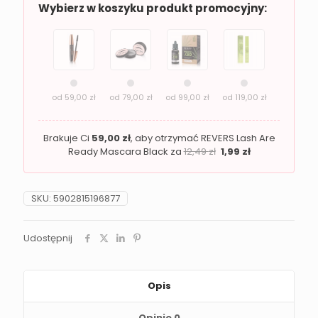
brąz
Wybierz w koszyku produkt promocyjny:
REVERS
HENNA
PRO
COLORS
od
59,00
zł
od
79,00
zł
od
99,00
zł
od
119,00
zł
Brakuje Ci
59,00
zł
, aby otrzymać REVERS Lash Are
Ready Mascara Black za
12,49
zł
1,99
zł
SKU:
5902815196877
Udostępnij
Opis
Opinie
0