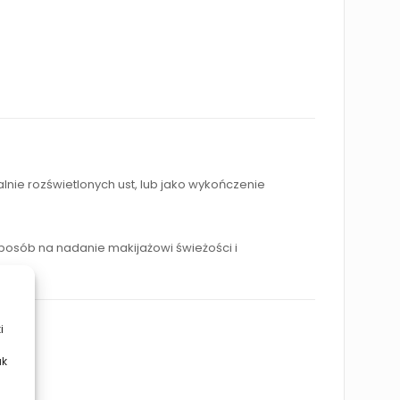
lnie rozświetlonych ust, lub jako wykończenie
posób na nadanie makijażowi świeżości i
i
ak