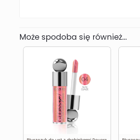
Może spodoba się również…
Błyszczyk do ust z drobinkami Revers
Błyszcz