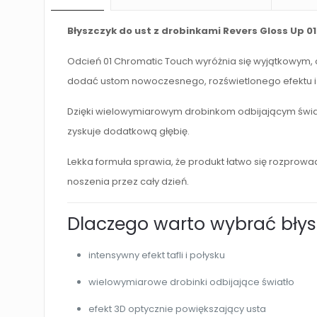
Błyszczyk do ust z drobinkami Revers Gloss Up 01
Odcień 01 Chromatic Touch wyróżnia się wyjątkowym, o
dodać ustom nowoczesnego, rozświetlonego efektu i 
Dzięki wielowymiarowym drobinkom odbijającym światło 
zyskuje dodatkową głębię.
Lekka formuła sprawia, że produkt łatwo się rozprowad
noszenia przez cały dzień.
Dlaczego warto wybrać błys
intensywny efekt tafli i połysku
wielowymiarowe drobinki odbijające światło
efekt 3D optycznie powiększający usta