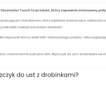
 Chromatic Touch to produkt, który zapewnia intensywny połysk
palizującym charakterem, który subtelnie zmienia się w zależności o
podkreślić makijaż wyrazistym blaskiem.
błyszczyk tworzy efekt tafli i intensywnego połysku. Usta wyglądają 
za i równomiernie pokrywa usta. Błyszczyk do ust z drobinkami nie kl
zczyk do ust z drobinkami?