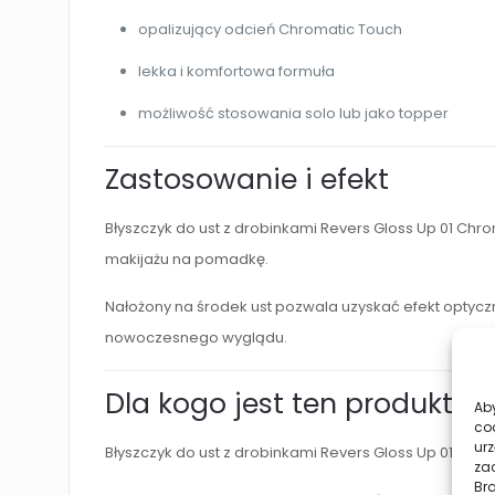
opalizujący odcień Chromatic Touch
lekka i komfortowa formuła
możliwość stosowania solo lub jako topper
Zastosowanie i efekt
Błyszczyk do ust z drobinkami Revers Gloss Up 01 Chr
makijażu na pomadkę.
Nałożony na środek ust pozwala uzyskać efekt optyc
nowoczesnego wyglądu.
Dla kogo jest ten produkt?
Aby
co
urz
Błyszczyk do ust z drobinkami Revers Gloss Up 01 Chro
zac
Br