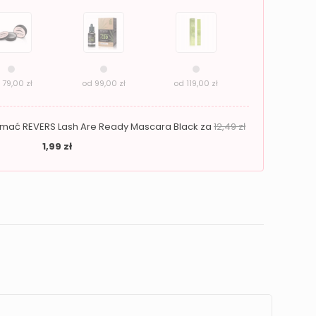
d
79,00
zł
od
99,00
zł
od
119,00
zł
zymać REVERS Lash Are Ready Mascara Black za
12,49
zł
1,99
zł