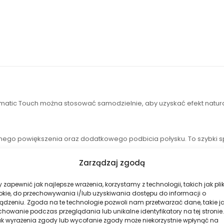
omatic Touch można stosować samodzielnie, aby uzyskać efekt natura
znego powiększenia oraz dodatkowego podbicia połysku. To szybki s
Zarządzaj zgodą
 zapewnić jak najlepsze wrażenia, korzystamy z technologii, takich jak plik
okie, do przechowywania i/lub uzyskiwania dostępu do informacji o
ądzeniu. Zgoda na te technologie pozwoli nam przetwarzać dane, takie j
matic Touch sprawdzi się u osób, które:
howanie podczas przeglądania lub unikalne identyfikatory na tej stronie.
ak wyrażenia zgody lub wycofanie zgody może niekorzystnie wpłynąć na