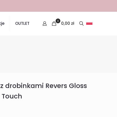
0
0,00
zł
je
OUTLET
 z drobinkami Revers Gloss
c Touch