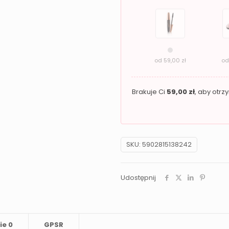
drobinkami
Revers
Gloss
Up
od
59,00
zł
o
01
Chromatic
Brakuje Ci
59,00
zł
, aby otr
Touch
SKU:
5902815138242
Udostępnij
ie
0
GPSR