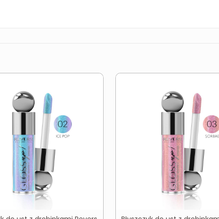
yk do ust z drobinkami Revers
Błyszczyk do ust z drobinkam