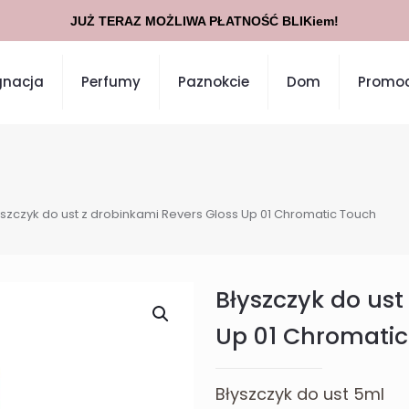
JUŻ TERAZ MOŻLIWA PŁATNOŚĆ BLIKiem!
gnacja
Perfumy
Paznokcie
Dom
Promoc
yszczyk do ust z drobinkami Revers Gloss Up 01 Chromatic Touch
Błyszczyk do ust
Up 01 Chromati
Błyszczyk do ust 5ml