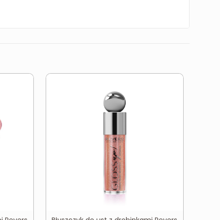
i Revers
Błyszczyk do ust z drobinkami Revers