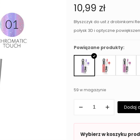
10,99
zł
Błyszczyk do ust z drobinkami Re
połysk 3D i optyczne powiększeni
Powiązane produkty:
59 w magazynie
ilość
Dodaj 
Błyszczyk
do
ust
Wybierz w koszyku pro
z