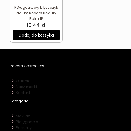
RDługotrwały błyszczyk
do ust Revers Beauty
Balm 1P
10,44
zł
Dodaj do koszyka
Revers Cosmetics
O firmie
Nasz marki
Kontakt
Kategorie
Makijaż
Pielęgnacja
Perfumy