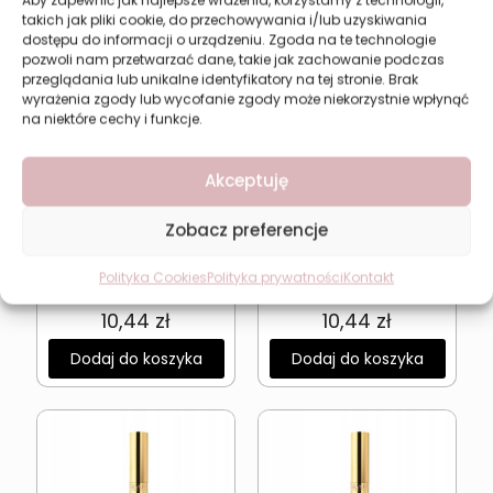
takich jak pliki cookie, do przechowywania i/lub uzyskiwania
dostępu do informacji o urządzeniu. Zgoda na te technologie
pozwoli nam przetwarzać dane, takie jak zachowanie podczas
przeglądania lub unikalne identyfikatory na tej stronie. Brak
wyrażenia zgody lub wycofanie zgody może niekorzystnie wpłynąć
na niektóre cechy i funkcje.
Akceptuję
Zobacz preferencje
Długotrwały błyszczyk
Długotrwały błyszczyk
do ust Revers Beauty
do ust Revers Beauty
Polityka Cookies
Polityka prywatności
Kontakt
Balm 3P
Balm 4P
10,44
zł
10,44
zł
Dodaj do koszyka
Dodaj do koszyka