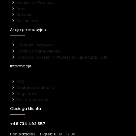
Manicure i Pedicure
Dom
Nowości
Bestsellery
Akcje promocyjne
Gratis za Facebook
Gratis do zamówienia
Odżywka do rzęs -50% przy zakupie tuszu CBD
Informacje
FAQ
Dostawa i płatność
Regulamin
Polityka cookies
Obsługa klienta
+48 734 492 557
Poniedziałek – Piątek: 8:00 - 17:00