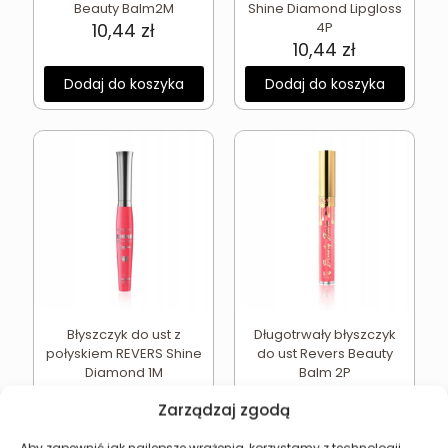
Beauty Balm2M
Shine Diamond Lipgloss
10,44
zł
4P
10,44
zł
Dodaj do koszyka
Dodaj do koszyka
Błyszczyk do ust z
Długotrwały błyszczyk
połyskiem REVERS Shine
do ust Revers Beauty
Diamond 1M
Balm 2P
10,44
zł
10,44
zł
Zarządzaj zgodą
Dodaj do koszyka
Dodaj do koszyka
Aby zapewnić jak najlepsze wrażenia, korzystamy z technologii,