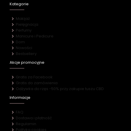
Kategorie
Makijaż
Pielęgnacja
Perfumy
Manicure i Pedicure
Dom
Nowości
Bestsellery
Akcje promocyjne
Gratis za Facebook
Gratis do zamówienia
Odżywka do rzęs -50% przy zakupie tuszu CBD
Informacje
FAQ
Dostawa i płatność
Regulamin
Polityka cookies