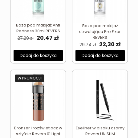
Baza pod makijaż Anti
Baza pod makijaż
Redness 30ml REVERS
utrwalająca Pro Fixer
Pierwotna
Aktualna
20,47
zł
REVERS
27,29
zł
cena
cena
Pierwotna
Aktua
22,30
zł
29,74
zł
wynosiła:
wynosi:
cena
cena
27,29 zł.
20,47 zł.
wynosiła:
wynosi
Dodaj do koszyka
Dodaj do koszyka
29,74 zł.
22,30 z
W PROMOCJI
Bronzer i rozświetlacz w
Eyeliner w pisaku czarny
sztyfcie Revers 01 Light
Revers UNISLIM