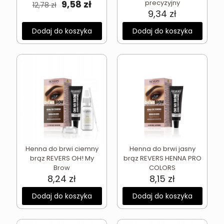
Pierwotna
Aktualna
9,58
zł
precyzyjny
12,78
zł
cena
cena
9,34
zł
wynosiła:
wynosi:
Dodaj do koszyka
12,78 zł.
9,58 zł.
Dodaj do koszyka
Henna do brwi ciemny
Henna do brwi jasny
brąz REVERS OH! My
brąz REVERS HENNA PRO
Brow
COLORS
8,24
zł
8,15
zł
Dodaj do koszyka
Dodaj do koszyka