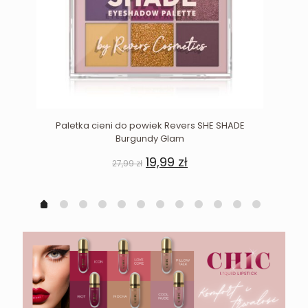
Paletka cieni do powiek Revers SHE SHADE
Burgundy Glam
Pierwotna
Aktualna
19,99
zł
27,99
zł
cena
cena
wynosiła:
wynosi:
27,99 zł.
19,99 zł.