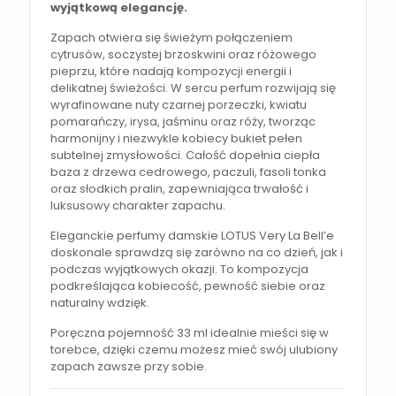
wyjątkową elegancję.
Zapach otwiera się świeżym połączeniem
cytrusów, soczystej brzoskwini oraz różowego
pieprzu, które nadają kompozycji energii i
delikatnej świeżości. W sercu perfum rozwijają się
wyrafinowane nuty czarnej porzeczki, kwiatu
pomarańczy, irysa, jaśminu oraz róży, tworząc
harmonijny i niezwykle kobiecy bukiet pełen
subtelnej zmysłowości. Całość dopełnia ciepła
baza z drzewa cedrowego, paczuli, fasoli tonka
oraz słodkich pralin, zapewniająca trwałość i
luksusowy charakter zapachu.
Eleganckie perfumy damskie LOTUS Very La Bell’e
doskonale sprawdzą się zarówno na co dzień, jak i
podczas wyjątkowych okazji. To kompozycja
podkreślająca kobiecość, pewność siebie oraz
naturalny wdzięk.
Poręczna pojemność 33 ml idealnie mieści się w
torebce, dzięki czemu możesz mieć swój ulubiony
zapach zawsze przy sobie.