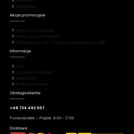
Nowości
Bestsellery
Akcje promocyjne
Gratis za Facebook
Gratis do zamówienia
Odżywka do rzęs -50% przy zakupie tuszu CBD
Informacje
FAQ
Dostawa i płatność
Regulamin
Polityka cookies
Obsługa klienta
+48 734 492 557
Poniedziałek – Piątek: 8:00 - 17:00
Dostawa