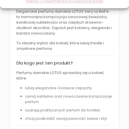
Charakter zapachu
Polityka Cookies
Polityka prywatności
Kontakt
Eleganckie perfumy damskie LOTUS Very La Bell’e
to harmonijna kompozycja owocowej świeżości,
kwiatowej subtelności oraz ciepłych drzewno-
słodkich akordów. Zapach jest kobiecy, elegancki i
bardzo nowoczesny.
To idealny wybór dla kobiet, które lubią trwałe i
zmysłowe perfumy.
Dla kogo jest ten produkt?
Perfumy damskie LOTUS sprawdzą się u kobiet,
które:
lubią eleganckie i kobiece zapachy
cenią subtelne oraz nowoczesne kompozycje
perfum
szukają praktycznych perfum do torebki
chcą podkreślić swoją pewność siebie i styl