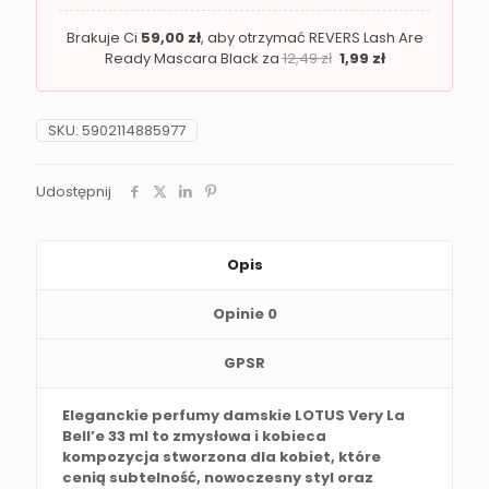
Brakuje Ci
59,00
zł
, aby otrzymać REVERS Lash Are
Ready Mascara Black za
12,49
zł
1,99
zł
SKU:
5902114885977
Udostępnij
Opis
Opinie
0
GPSR
Eleganckie perfumy damskie LOTUS Very La
Bell’e 33 ml to zmysłowa i kobieca
kompozycja stworzona dla kobiet, które
cenią subtelność, nowoczesny styl oraz