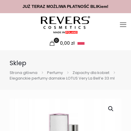
JUŻ TERAZ MOŻLIWA PŁATNOŚĆ BLIKiem!
0
0,00
zł
Sklep
Strona główna
Perfumy
Zapachy dla kobiet
Eleganckie perfumy damskie LOTUS Very La Bell’e 33 ml