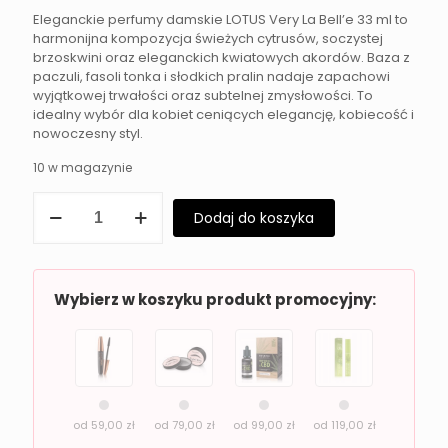
Eleganckie perfumy damskie LOTUS Very La Bell’e 33 ml to
harmonijna kompozycja świeżych cytrusów, soczystej
brzoskwini oraz eleganckich kwiatowych akordów. Baza z
paczuli, fasoli tonka i słodkich pralin nadaje zapachowi
wyjątkowej trwałości oraz subtelnej zmysłowości. To
idealny wybór dla kobiet ceniących elegancję, kobiecość i
nowoczesny styl.
10 w magazynie
ilość
Dodaj do koszyka
Eleganckie
perfumy
damskie
LOTUS
Very
Wybierz w koszyku produkt promocyjny:
La
Bell'e
33
ml
od
59,00
zł
od
79,00
zł
od
99,00
zł
od
119,00
zł