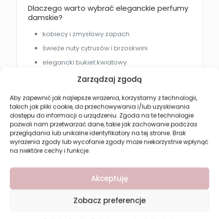
Dlaczego warto wybrać eleganckie perfumy
damskie?
kobiecy i zmysłowy zapach
świeże nuty cytrusów i brzoskwini
elegancki bukiet kwiatowy
trwała baza z paczuli i pralin
Zarządzaj zgodą
subtelny i luksusowy charakter
Aby zapewnić jak najlepsze wrażenia, korzystamy z technologii,
idealne na co dzień i wieczór
takich jak pliki cookie, do przechowywania i/lub uzyskiwania
dostępu do informacji o urządzeniu. Zgoda na te technologie
praktyczna pojemność 33 ml
pozwoli nam przetwarzać dane, takie jak zachowanie podczas
przeglądania lub unikalne identyfikatory na tej stronie. Brak
wyrażenia zgody lub wycofanie zgody może niekorzystnie wpłynąć
Nuty zapachowe
na niektóre cechy i funkcje.
Nuty głowy:
cytrusy, brzoskwinia, różowy pieprz
Nuty serca:
czarna porzeczka, kwiat
Akceptuję
pomarańczy, irys, jaśmin, róża
Nuty bazy:
drzewo cedrowe, paczula, fasola
tonka, praliny
Zobacz preferencje